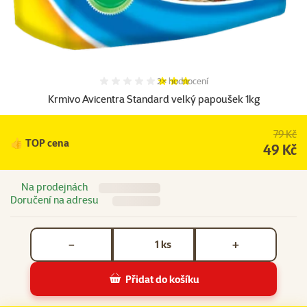
Hodnocení 60%, počet hodnocení:
2×
hodnocení
Krmivo Avicentra Standard velký papoušek 1kg
79 Kč
👍 TOP cena
49 Kč
Na prodejnách
Doručení na adresu
Počet kusů *
ks
−
+
Přidat do košíku