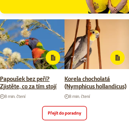
Papoušek bez peří?
Korela chocholatá
Zjistěte, co za tím stojí
(Nymphicus hollandicus)
8 min. čtení
8 min. čtení
Přejít do poradny