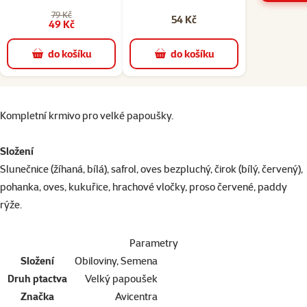
79 Kč
54 Kč
49 Kč
do košíku
do košíku
superzoo.product.detail.content
Kompletní krmivo pro velké papoušky.
Složení
Slunečnice (žíhaná, bílá), safrol, oves bezpluchý, čirok (bílý, červený),
pohanka, oves, kukuřice, hrachové vločky, proso červené, paddy
rýže.
Parametry
Složení
Obiloviny, Semena
Druh ptactva
Velký papoušek
Značka
Avicentra