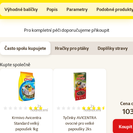
Krmivo Avicentra Standard velký papoušek 1kg
Do košíku
Výhodné balíčky
Popis
Parametry
Podobné produkt
Na začátek stránky
Pro kompletní péči doporučujeme přikoupit
Často spolu kupujete
Hračky pro ptáky
Doplňky stravy
Kupte společně
Cena 
2×
2×
103
Hodnocení 60%, počet hodnocení: 2
Hodnocení 90%, počet hodn
hodnocení
hodnocení
Krmivo Avicentra
Tyčinky AVICENTRA
Standard velký
ovocné pro velké
Koupit 
papoušek 1kg
papoušky 2ks