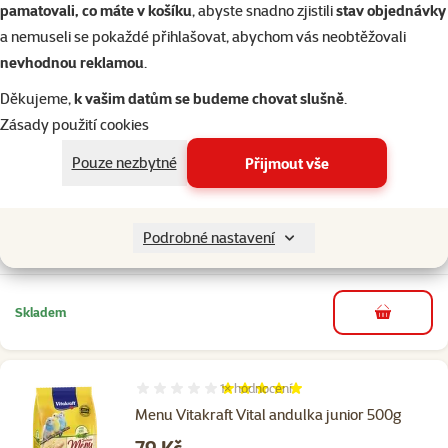
pamatovali, co máte v košíku
, abyste snadno zjistili
stav objednávky
Cena
189 Kč
a nemuseli se pokaždé přihlašovat, abychom vás neobtěžovali
nevhodnou reklamou
.
Skladem
Děkujeme,
k vašim datům se budeme chovat slušně
.
do košíku
Zásady použití cookies
Pouze nezbytné
Přijmout vše
1×
hodnocení
Hodnocení 100%, počet hodnocení: 1
Menu Vitakraft Vital drobný exot 500g
Cena
79 Kč
Podrobné nastavení
Skladem
do košíku
1×
hodnocení
Hodnocení 100%, počet hodnocení: 1
Menu Vitakraft Vital andulka junior 500g
Cena