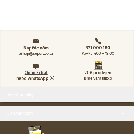
Napište nám
321 000 180
eshop@superzoo.cz
Po–Pá 7:00 – 18:00
Online chat
206 prodejen
nebo
WhatsApp
jsme vám blízko
Menu v patičce
Pro zákazníky
O společnosti