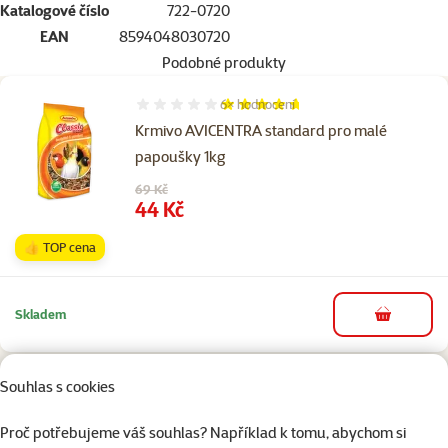
Katalogové číslo
722-0720
EAN
8594048030720
Podobné produkty
6×
hodnocení
Hodnocení 93%, počet hodnocení: 6
Krmivo AVICENTRA standard pro malé
papoušky 1kg
Původní cena
69 Kč
Cena
44 Kč
👍 TOP cena
Skladem
do košíku
Souhlas s cookies
Hodnocení 0%
Menu Vitakraft Vital korela a střední
Proč potřebujeme váš souhlas? Například k tomu, abychom si
papoušek 1kg