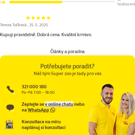
1×
1
hodnocení
Hodnocení 100%
Tereza Tučková ,
25. 5. 2025
Kupuji pravidelně. Dobrá cena. Kvalitní krmivo.
Články a poradna
Potřebujete poradit?
Náš tým Super zoo je tady pro vás
321 000 180
Po–Pá 7:00 – 18:00
Zeptejte se
v online chatu
nebo
na
WhatsApp
Konzultace na míru
naplánuj si konzultaci