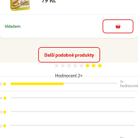
79 Kč
Skladem
do košíku
Další podobné produkty
Hodnocení 60%
Hodnocení 2×
1×
5
hodnocení
4
3
2