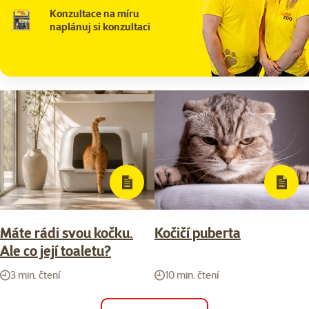
Konzultace na míru
naplánuj si konzultaci
Máte rádi svou kočku.
Kočičí puberta
Ale co její toaletu?
3 min. čtení
10 min. čtení