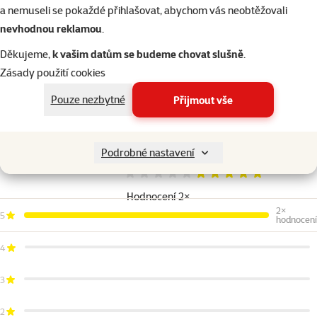
Velikost
: L.
a nemuseli se pokaždé přihlašovat, abychom vás neobtěžovali
Barva: bílá/šedá.
nevhodnou reklamou
.
Děkujeme,
k vašim datům se budeme chovat slušně
.
Parametry
Zásady použití cookies
Materiál
Plast
Pouze nezbytné
Přijmout vše
Barva
Bílá
Značka
TRIXIE
Katalogové číslo
G13-40475
Podrobné nastavení
EAN
4011905404752
Hodnocení 100%
Hodnocení 2×
2×
5
hodnocení
4
3
2