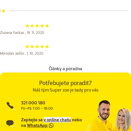
1
Hodnocení 100%
Zuzana Farkas ,
19. 11. 2025
Hodnocení 100%
Miroslav Jaššo ,
1. 10. 2025
Články a poradna
Potřebujete poradit?
Náš tým Super zoo je tady pro vás
321 000 180
Po–Pá 7:00 – 18:00
Zeptejte se
v online chatu
nebo
na
WhatsApp