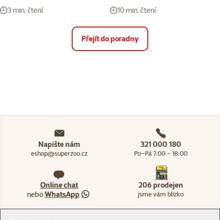
3 min. čtení
10 min. čtení
Přejít do poradny
Napište nám
321 000 180
eshop@superzoo.cz
Po–Pá 7:00 – 18:00
Online chat
206 prodejen
nebo
WhatsApp
jsme vám blízko
Menu v patičce