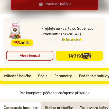
Přidat do košíku
Přejděte na kvalitu od Super zoo
Ontario Kitten Chicken 0,4 kg
5×
hodnocení
Hodnocení 100%, počet hodnocení: 5
značka
149 Kč
Více informací
family
cena
Prospera Plus Kitten Chicken Healthy Development 0,4kg
Do košíku
Výhodné balíčky
Popis
Parametry
Podobné produkt
Na začátek stránky
Pro kompletní péči doporučujeme přikoupit
Často spolu kupujete
Stelivo pro kočky
Toalety pro kočky