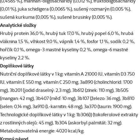
(0,4565 %), mannan-oligosacharidy (0,012 %), fruktooligosacharidy
(0,01 %), juka schidigera (0,0065 %), sušený rozmarýn (0,005 %),
sušená kurkuma (0,005 %), sušené brusinky (0,005 %).
Analytick
é slo
žky
Hrubý protein 36,0 %, hrubý tuk 17,0 %, hrubý popel 6,0 %, hrubá
vláknina 1,5 %, vlhkost 9,0 %, vápník 1,4 %, fosfor 1,1 %, sodík 0,2 %,
hořčík 0,1 %, omega-3 mastné kyseliny 0,2 %, omega-6 mastné
kyseliny 2,2 %.
Dopl
ňkov
é l
átky
Nutriční doplňkové látky v 1 kg: vitamín A 21000 IU, vitamín D3 750
IU, vitamín E 550 mg, vitamín C 250 mg, 3a890 (cholinchlorid: 1700
mg), 3b201 (jodid draselný: 2,3 mg), 3b612 (zinek: 110 mg), 3b505
(mangan: 42 mg), 3b407 (měď: 10 mg), 3b107 (železo: 36 mg), 3b810
(selen: 0,14 mg), 3a910 (L-karnitin: 48 mg), 3a370 (taurin: 1900 mg).
Technologické doplňkové látky v 1 kg: 1b306(i) (tokoferolové extrakty
z rostlinných olejů: 45 mg), 1b304 (askorbyl palmitát: 32 mg).
Metabolizovatelná energie: 4020 kcal/kg.
Krmný návod