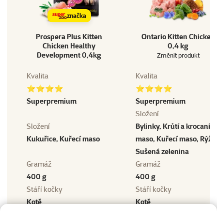
značka
Prospera Plus Kitten
Ontario Kitten Chicken
Chicken Healthy
0,4 kg
Development 0,4kg
Změnit produkt
Kvalita
Kvalita
⭐⭐⭐⭐
⭐⭐⭐⭐
Superpremium
Superpremium
Složení
Složení
Bylinky, Krůtí a krocaní
Kukuřice, Kuřecí maso
maso, Kuřecí maso, Rýže
Sušená zelenina
Gramáž
Gramáž
400 g
400 g
Stáří kočky
Stáří kočky
Kotě
Kotě
Velikost kočky
Velikost kočky