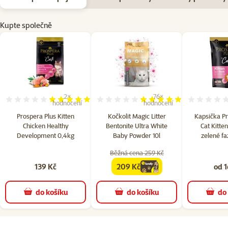
Kupte společně
2×
76×
Hodnocení 100%, počet hodnocení: 2
Hodnocení 97%, počet hodn
hodnocení
hodnocení
Prospera Plus Kitten
Kočkolit Magic Litter
Kapsička Pr
Chicken Healthy
Bentonite Ultra White
Cat Kitte
Development 0,4kg
Baby Powder 10l
zelené fa
Běžná cena 259 Kč
139 Kč
209 Kč
od 1
family
cena
do košíku
do košíku
do