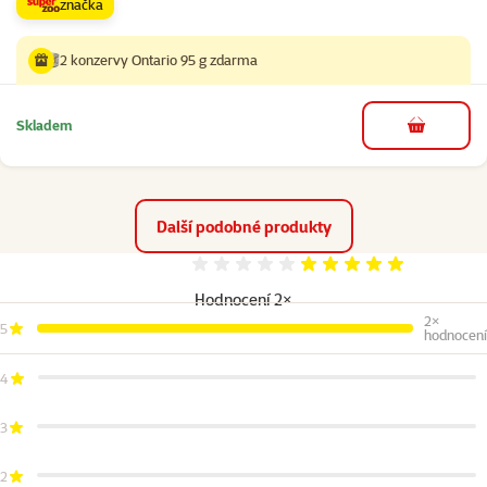
značka
2 konzervy Ontario 95 g zdarma
Skladem
do košíku
Další podobné produkty
Hodnocení 100%
Hodnocení 2×
2×
5
hodnocení
4
3
2