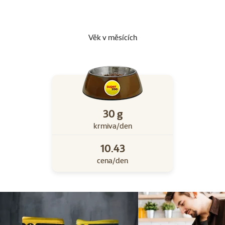
Věk v měsících
30 g
krmiva/den
10.43
cena/den