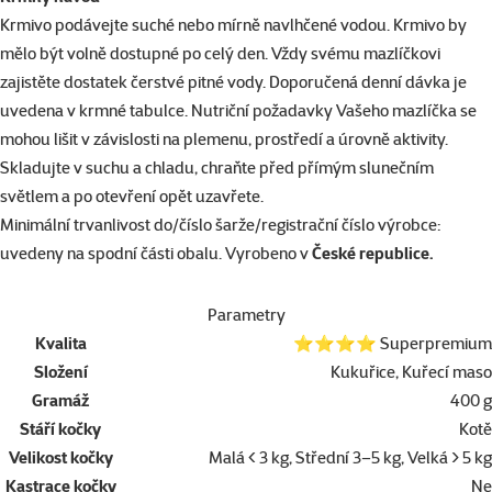
Krmivo podávejte suché nebo mírně navlhčené vodou. Krmivo by
mělo být volně dostupné po celý den. Vždy svému mazlíčkovi
zajistěte dostatek čerstvé pitné vody. Doporučená denní dávka je
uvedena v krmné tabulce. Nutriční požadavky Vašeho mazlíčka se
mohou lišit v závislosti na plemenu, prostředí a úrovně aktivity.
Skladujte v suchu a chladu, chraňte před přímým slunečním
světlem a po otevření opět uzavřete.
Minimální trvanlivost do/číslo šarže/registrační číslo výrobce:
uvedeny na spodní části obalu. Vyrobeno v
České republice.
Parametry
Kvalita
⭐⭐⭐⭐ Superpremium
Složení
Kukuřice, Kuřecí maso
Gramáž
400 g
Stáří kočky
Kotě
Velikost kočky
Malá < 3 kg, Střední 3–5 kg, Velká > 5 kg
Kastrace kočky
Ne