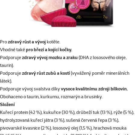
Pro
zdravý růst a vývoj
kotěte.
Vhodné také
pro březí a kojící kočky.
Podporuje
zdravý vývoj mozku a zraku
(DHA z lososového oleje,
taurin).
Podporuje
zdravý růst zubů a kostí
(vyvážený poměr minerálních
látek).
Podporuje vývoj svalstva díky
vysoce kvalitnímu zdroji bílkovin.
Obohaceno o taurin, kurkumu, rozmarýn a brusinky.
Složení
Kuřecí protein (42 %), kukuřice (30 %), drůbeží tuk (13 %), rýže (5 %),
hydrolyzovaná kuřecí játra (3 %), sušená červená řepa (3 %),
pivovarské kvasnice (2 %), lososový olej (1,5 %), hrachová mouka