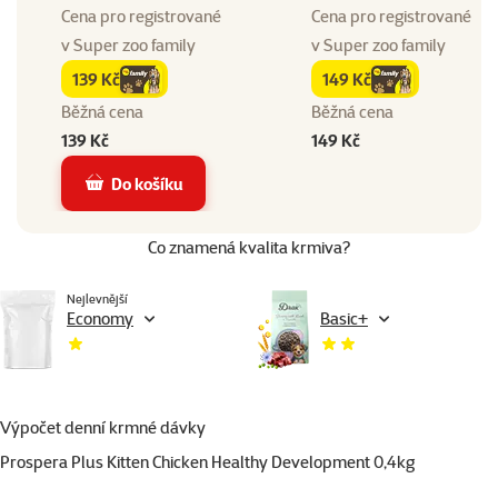
Cena pro registrované
Cena pro registrované
v
Super zoo family
v
Super zoo family
139 Kč
149 Kč
family
cena
family
cena
Běžná cena
Běžná cena
139 Kč
149 Kč
Do košíku
Co znamená kvalita krmiva?
Nejlevnější
Economy
Basic+
Výpočet denní krmné dávky
Prospera Plus Kitten Chicken Healthy Development 0,4kg