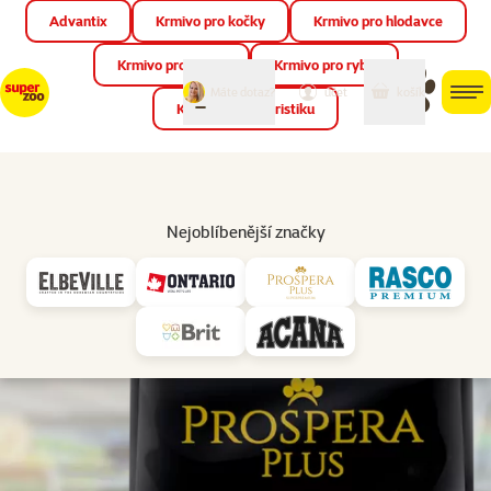
Advantix
Krmivo pro kočky
Krmivo pro hlodavce
Zav
📱 Stáhněte si novou aplikaci Super zoo.
Více informací
Krmivo pro ptáky
Krmivo pro ryby
můj
můj
Máte dotaz?
košík
účet
men
Krmivo pro teraristiku
Hled
Vl
Pro koťata
Nejoblíbenější značky
značka