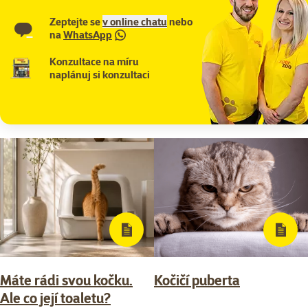
Zeptejte se
v online chatu
nebo
na
WhatsApp
Konzultace na míru
naplánuj si konzultaci
Máte rádi svou kočku.
Kočičí puberta
Ale co její toaletu?