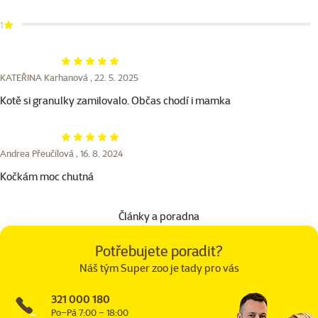
1
Hodnocení 100%
KATEŘINA Karhanová ,
22. 5. 2025
Kotě si granulky zamilovalo. Občas chodí i mamka
Hodnocení 100%
Andrea Přeučilová ,
16. 8. 2024
Kočkám moc chutná
Články a poradna
Potřebujete poradit?
Náš tým Super zoo je tady pro vás
321 000 180
Po–Pá 7:00 – 18:00