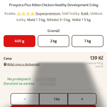
Prospera Plus Kitten Chicken Healthy Development 0,4kg
Kvalita:
⭐⭐⭐⭐ Superpremium,
Stáří kočky:
Kotě,
Velikost
kočky:
Malá < 3 kg, Střední 3–5 kg, Velká > 5 kg
Gramáž
400 g
2 kg
7 kg
139 Kč
Cena
Cena za 100 g:
Hlídat cenu a dostupnost
34,8 Kč
Na prodejnách
Doručení na adresu
Počet kusů *
ks
−
+