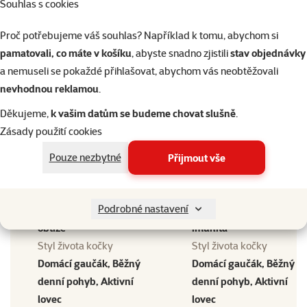
Souhlas s cookies
Malá < 3 kg, Střední 3–5
Malá < 3 kg, Střední 3–5
kg, Velká > 5 kg
kg, Velká > 5 kg
Proč potřebujeme váš souhlas? Například k tomu, abychom si
Kastrace kočky
Kastrace kočky
pamatovali, co máte v košíku
, abyste snadno zjistili
stav objednávky
Ne
Ne
a nemuseli se pokaždé přihlašovat, abychom vás neobtěžovali
Alergie kočky
Alergie kočky
nevhodnou reklamou
.
Bez alergie bez
Bez alergie bez
Děkujeme,
k vašim datům se budeme chovat slušně
.
specifických potřeb, Bez
specifických potřeb, Bez
Zásady použití cookies
hovězího, Bez obilovin
sóji, Bez vajec
Zdravotní omezení kočky
Zdravotní omezení kočky
Pouze nezbytné
Přijmout vše
Bez zdravotních omezení,
Bez zdravotních omezení
Citlivý zrak, Oslabená
Citlivé klouby a pohyb,
Podrobné nastavení
imunita, Srdeční a cévní
Citlivé trávení, Oslabená
obtíže
imunita
Styl života kočky
Styl života kočky
Domácí gaučák, Běžný
Domácí gaučák, Běžný
denní pohyb, Aktivní
denní pohyb, Aktivní
lovec
lovec