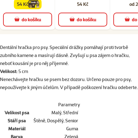
54 Kč
54 Kč
od 2
family
cena
do košíku
do košíku
do
superzoo.product.detail.content
Dentální hračka pro psy. Speciální drážky pomáhají proti tvorbě
zubního kamene a masírují dásně. Zvyšují u psa zájem o hračku,
neboť kousání je pro něj příjemné.
Velikost:
5 cm
Nenechávejte hračku se psem bez dozoru. Určeno pouze pro psy,
nepoužívejte k jiným účelům. V případě poškození hračku odeberte.
Parametry
Velikost psa
Malý, Střední
Stáří psa
Štěně, Dospělý, Senior
Materiál
Guma
Barva
Zelená