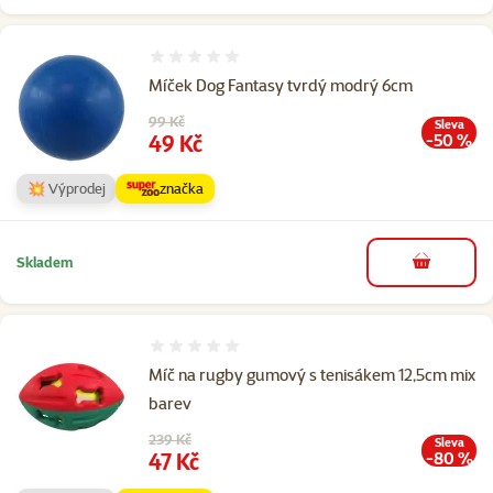
Hodnocení 0%
Míček Dog Fantasy tvrdý modrý 6cm
Původní cena
99 Kč
Sleva
Cena
49 Kč
-50 %
💥 Výprodej
značka
Skladem
do košíku
Hodnocení 0%
Míč na rugby gumový s tenisákem 12,5cm mix
barev
Původní cena
239 Kč
Sleva
Cena
47 Kč
-80 %