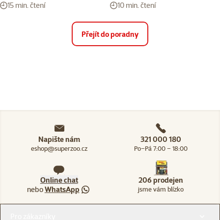
15 min. čtení
10 min. čtení
Přejít do poradny
Napište nám
321 000 180
eshop@superzoo.cz
Po–Pá 7:00 – 18:00
Online chat
206 prodejen
nebo
WhatsApp
jsme vám blízko
Menu v patičce
Pro zákazníky