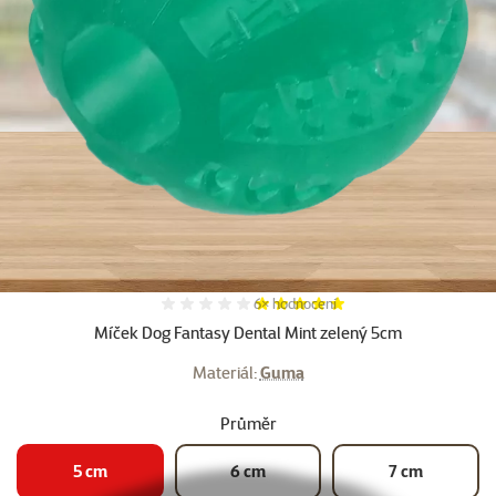
Další fotky
Hodnocení 97%, počet hodnocení:
6×
hodnocení
Míček Dog Fantasy Dental Mint zelený 5cm
Materiál:
Guma
Průměr
5 cm
6 cm
7 cm