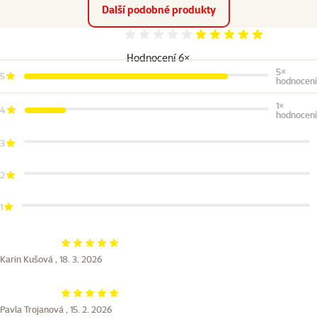
Další podobné produkty
Hodnocení 97%
Hodnocení 6×
5×
5
hodnocení
1×
4
hodnocení
3
2
1
Hodnocení 100%
Karin Kušová ,
18. 3. 2026
Hodnocení 100%
Pavla Trojanová ,
15. 2. 2026