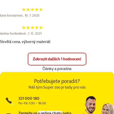
Hodnocení 100%
tana kocourova ,
10. 7. 2025
Hodnocení 100%
Janina Svobodová ,
1. 12. 2021
Skvělá cena, výborný materiál
Zobrazit dalších 1 hodnocení
Články a poradna
Potřebujete poradit?
Náš tým Super zoo je tady pro vás
321 000 180
Po–Pá 7:00 – 18:00
Zeptejte se
v online chatu
nebo