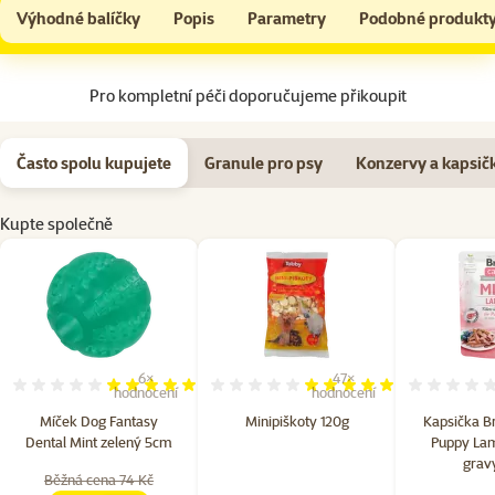
Míček Dog Fantasy Dental Mint zelený 5cm
Do košíku
Výhodné balíčky
Popis
Parametry
Podobné produkt
Na začátek stránky
Pro kompletní péči doporučujeme přikoupit
Často spolu kupujete
Granule pro psy
Konzervy a kapsič
Kupte společně
6×
47×
Hodnocení 97%, počet hodnocení: 6
Hodnocení 98%, počet hodn
hodnocení
hodnocení
Míček Dog Fantasy
Minipiškoty 120g
Kapsička Br
Dental Mint zelený 5cm
Puppy Lamb
grav
Běžná cena 74 Kč