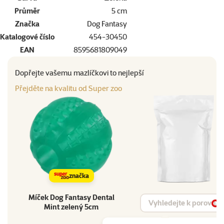
Průměr
5 cm
Značka
Dog Fantasy
Katalogové číslo
454-30450
EAN
8595681809049
Dopřejte vašemu mazlíčkovi to nejlepší
Přejděte na kvalitu od Super zoo
značka
Míček Dog Fantasy Dental
Vyhledat produkt
Mint zelený 5cm
Vy