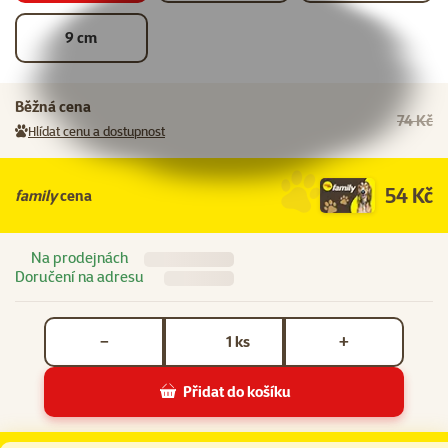
9 cm
Běžná cena
74 Kč
Hlídat cenu a dostupnost
54 Kč
family
cena
Na prodejnách
Doručení na adresu
Počet kusů *
ks
−
+
Přidat do košíku