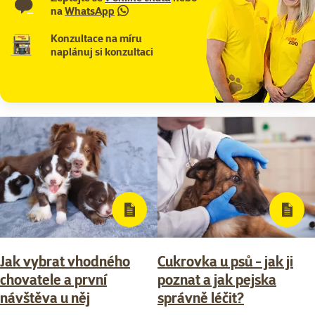
na
WhatsApp
Konzultace na míru
naplánuj si konzultaci
Jak vybrat vhodného
Cukrovka u psů - jak ji
chovatele a první
poznat a jak pejska
návštěva u něj
správně léčit?