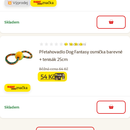
💥 Výprodej
značka
Skladem
do košíku
4×
hodnocení
Hodnocení 75%, počet hodnocení: 4
Přetahovadlo Dog Fantasy osmička barevné
+ tenisák 25cm
Běžná cena 64 Kč
54 Kč
family
cena
značka
Skladem
do košíku