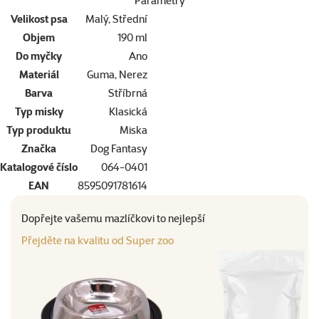
Parametry
Velikost psa
Malý, Střední
Objem
190 ml
Do myčky
Ano
Materiál
Guma, Nerez
Barva
Stříbrná
Typ misky
Klasická
Typ produktu
Miska
Značka
Dog Fantasy
Katalogové číslo
064-0401
EAN
8595091781614
Dopřejte vašemu mazlíčkovi to nejlepší
Přejděte na kvalitu od Super zoo