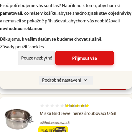
Proč potřebujeme váš souhlas? Například k tomu, abychom si
Předchozí strana
Následující strana
Přejít na stranu 1
Přejít na stranu 2
Přejít na stranu 3
Přejít na stranu 4
pamatovali, co máte v košíku
, abyste snadno zjistili
stav objednávky
Podobné produkty
a nemuseli se pokaždé přihlašovat, abychom vás neobtěžovali
3×
hodnocení
nevhodnou reklamou
.
Hodnocení 93%, počet hodnocení: 3
Miska Magic Cat nerez mělká 0,3l
Děkujeme,
k vašim datům se budeme chovat slušně
.
Cena
49 Kč
Zásady použití cookies
Pouze nezbytné
Přijmout vše
značka
Podrobné nastavení
Skladem
do košíku
1×
hodnocení
Hodnocení 100%, počet hodnocení: 1
Miska Bird Jewel nerez šroubovací 0,63l
Běžná cena 84 Kč
54 Kč