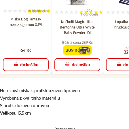
76×
7×
hodnocení
Hodnocení 94%, počet hodnocení: 7
Hodnocení 97%, počet hodn
hodnocení
Miska Dog Fantasy
Kočkolit Magic Litter
Lopatka 
nerez s gumou 0,19l
Bentonite Ultra White
hrudkujíc
Baby Powder 10l
Běžná cena 259 Kč
39
64 Kč
209 Kč
family
cena
22
do košíku
do košíku
do
superzoo.product.detail.content
Nerezová miska s protiskluzovou úpravou.
Vyrobena z kvalitního materiálu
S protiskluzovou úpravou
Velikost:
15,5 cm