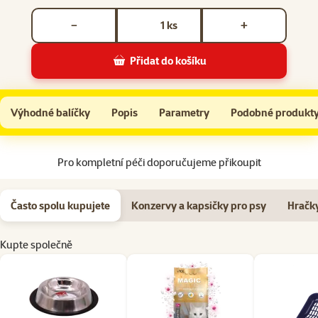
Počet kusů *
ks
−
+
Přidat do košíku
Miska Dog Fantasy nerez s gumou 0,19l
Do košíku
Výhodné balíčky
Popis
Parametry
Podobné produkt
Na začátek stránky
Pro kompletní péči doporučujeme přikoupit
Často spolu kupujete
Konzervy a kapsičky pro psy
Hračky
Kupte společně