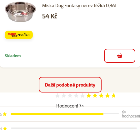
Miska Dog Fantasy nerez těžká 0,36l
Cena
54 Kč
značka
Skladem
do košíku
Další podobné produkty
Hodnocení 94%
Hodnocení 7×
6×
5
hodnocení
4