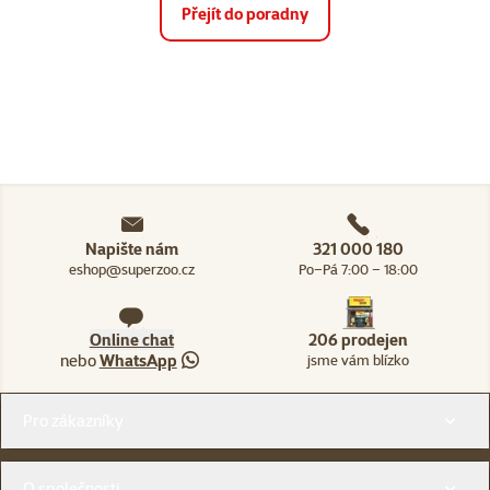
Přejít do poradny
Napište nám
321 000 180
eshop@superzoo.cz
Po–Pá 7:00 – 18:00
Online chat
206 prodejen
nebo
WhatsApp
jsme vám blízko
Menu v patičce
Pro zákazníky
O společnosti