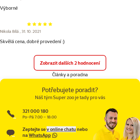
Výborné
Hodnocení 100%
Nikola Bílá ,
31. 10. 2021
Skvělá cena, dobré provedení :)
Zobrazit dalších 2 hodnocení
Články a poradna
Potřebujete poradit?
Náš tým Super zoo je tady pro vás
321 000 180
Po–Pá 7:00 – 18:00
Zeptejte se
v online chatu
nebo
na
WhatsApp