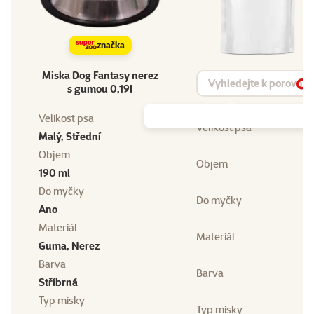
značka
Miska Dog Fantasy nerez
Vyhledat produkt
s gumou 0,19l
Vy
Velikost psa
Velikost psa
Malý, Střední
Objem
Objem
190 ml
Do myčky
Do myčky
Ano
Materiál
Materiál
Guma, Nerez
Barva
Barva
Stříbrná
Typ misky
Typ misky