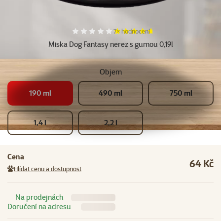
Hodnocení 94%, počet hodnocení:
7×
hodnocení
Miska Dog Fantasy nerez s gumou 0,19l
Objem
190 ml
490 ml
750 ml
1,4 l
2,2 l
Cena
64 Kč
Hlídat cenu a dostupnost
Na prodejnách
Doručení na adresu