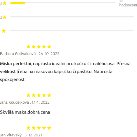
1×
3
hodnocení
2
1
Hodnocení 100%
Barbora Gottvaldová ,
24. 10. 2022
Miska perfektní, naprosto ideální pro kočku či malého psa. Přesná
velikost třeba na masovou kapsičku či paštiku. Naprostá
spokojenost.
Hodnocení 100%
Jana Koudelkova ,
17. 4. 2022
Skvělá miska,dobrá cena
Hodnocení 100%
Jan Vltavský ,
3. 12. 2021