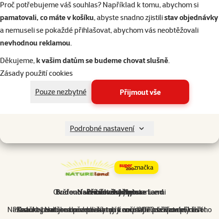
Proč potřebujeme váš souhlas? Například k tomu, abychom si
pamatovali, co máte v košíku
, abyste snadno zjistili
stav objednávky
a nemuseli se pokaždé přihlašovat, abychom vás neobtěžovali
nevhodnou reklamou
.
Děkujeme,
k vašim datům se budeme chovat slušně
.
Zásady použití cookies
Pouze nezbytné
Přijmout vše
Podrobné nastavení
značka
Ověřeno s chovatelskými stanicemi
Budoucí vize značky Nature Land
Naše cílová skupina
Příběh značky
Naše ambice do budoucna zahrnují neustálé rozšiřování našeho
Produkty Nature Land poskytují kompletní péči po celý život
Značka je určena především pro začínající chovatele, kteří
Nature Land jsme uvedli na trh v roce 2020 s cílem přinést