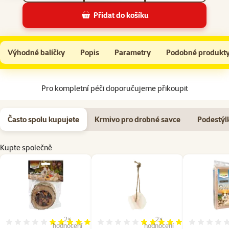
Přidat do košíku
Miska Nature Land Nibble plněná ovocem dřevěná 120g
Do košíku
Výhodné balíčky
Popis
Parametry
Podobné produkt
Na začátek stránky
Pro kompletní péči doporučujeme přikoupit
Často spolu kupujete
Krmivo pro drobné savce
Podestýl
Kupte společně
2×
2×
Hodnocení 100%, počet hodnocení: 2
Hodnocení 100%, počet hod
hodnocení
hodnocení