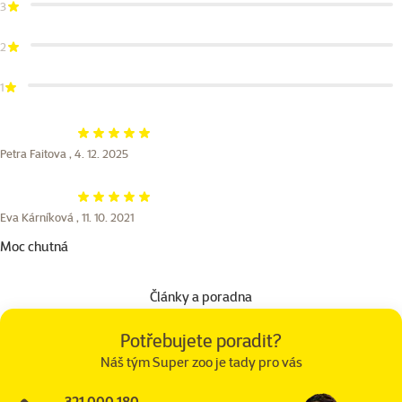
3
2
1
Hodnocení 100%
Petra Faitova ,
4. 12. 2025
Hodnocení 100%
Eva Kárníková ,
11. 10. 2021
Moc chutná
Články a poradna
Potřebujete poradit?
Náš tým Super zoo je tady pro vás
321 000 180