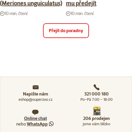
(Meriones unguiculatus)
mu předejít
10 min. čtení
10 min. čtení
Přejít do poradny
Napište nám
321 000 180
eshop@superzoo.cz
Po–Pá 7:00 – 18:00
Online chat
206 prodejen
nebo
WhatsApp
jsme vám blízko