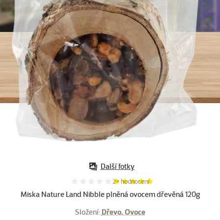
Další fotky
Hodnocení 100%, počet hodnocení:
2×
hodnocení
Miska Nature Land Nibble plněná ovocem dřevěná 120g
Složení:
Dřevo, Ovoce