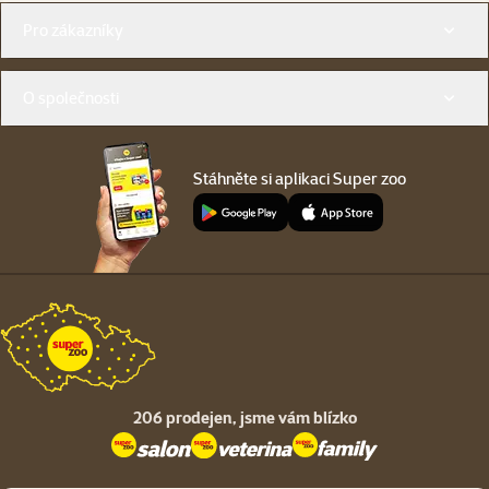
Menu v patičce
Pro zákazníky
O společnosti
Stáhněte si aplikaci Super zoo
206 prodejen,
jsme vám blízko