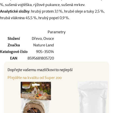
%, sušená vojtěška, rýžové pukance, sušená mrkev.
Analytické složky:
hrubý protein 3,1 %, hrubé oleje a tuky 2,5 %,
hrubá vláknina 45,5 %, hrubý popel 0,9 %.
Parametry
Složení
Dřevo, Ovoce
Značka
Nature Land
Katalogové číslo
905-35014
EAN
8595681805720
Dopřejte vašemu mazlíčkovi to nejlepší
Přejděte na kvalitu od Super zoo