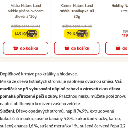
Miska Nature Land
Kámen Nature Land
Hobliny N
Nibble plněná ovocem
Nibble Himálajská sůl
Litte
dřevěná 120g
80g
Běžná cena 169 Kč
Běžná cena 104 Kč
139
149 Kč
79 Kč
family
cena
family
cena
119
do košíku
do košíku
do
superzoo.product.detail.content
Doplňkové krmivo pro králíky a hlodavce.
Miska ze dřeva listnatých stromů je naplněna ovocnou směsí.
Váš
mazlíček se při vykusování náplně zabaví a zároveň okus dřeva
pomáhá přirozené péči o zuby.
Prázdnou misku můžete poté znovu
naplnit oblíbeným krmivem vašeho zvířete.
Složení:
Dřevo opadavých stromů, náplň 74,9%, extrudovaná
kukuřičná mouka, sušené banány 4,8%, kukuřičné vločky, karob,
sušený ananas 1,6 %, sušené meruňky 1 %, sušená červená řepa 2,2