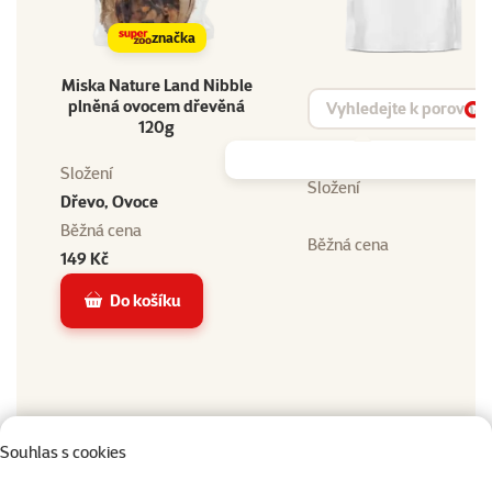
značka
Miska Nature Land Nibble
Vyhledat produkt
plněná ovocem dřevěná
Vy
120g
Složení
Složení
Dřevo, Ovoce
Běžná cena
Běžná cena
149 Kč
Do košíku
Souhlas s cookies