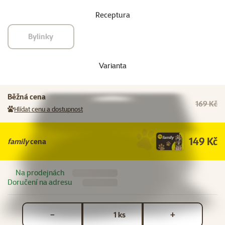
Receptura
Bylinky
Varianta
Běžná cena
169 Kč
Hlídat cenu a dostupnost
149 Kč
family
cena
Na prodejnách
Doručení na adresu
Počet kusů *
ks
−
+