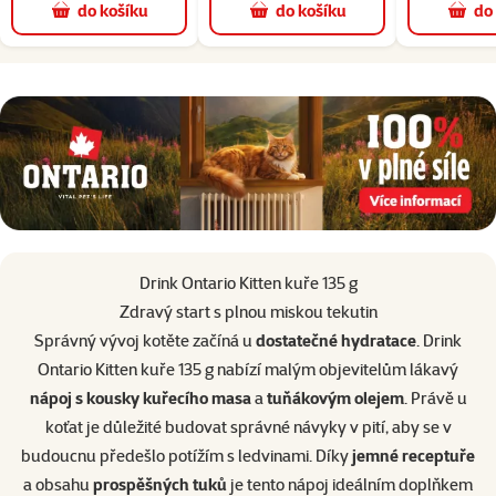
do košíku
do košíku
do
superzoo.product.detail.content
Drink Ontario Kitten kuře 135 g
Zdravý start s plnou miskou tekutin
Správný vývoj kotěte začíná u
dostatečné hydratace
. Drink
Ontario Kitten kuře 135 g nabízí malým objevitelům lákavý
nápoj s kousky kuřecího masa
a
tuňákovým olejem
. Právě u
koťat je důležité budovat správné návyky v pití, aby se v
budoucnu předešlo potížím s ledvinami. Díky
jemné receptuře
a obsahu
prospěšných tuků
je tento nápoj ideálním doplňkem