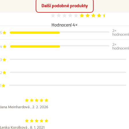
Další podobné produkty
Hodnocení 90%
Hodnocení 4×
2×
5
hodnocení
2×
4
hodnocení
3
2
1
Hodnocení 100%
Jana Meinhardová ,
2. 2. 2026
Hodnocení 100%
Lenka Korolková ,
8. 1. 2021