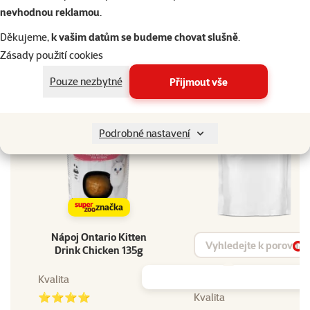
213-55303
nevhodnou reklamou
.
číslo
EAN
8595681801517
Děkujeme,
k vašim datům se budeme chovat slušně
.
Zásady použití cookies
Dopřejte vašemu mazlíčkovi to nejlepší
Pouze nezbytné
Přijmout vše
Přejděte na kvalitu od Super zoo
Podrobné nastavení
značka
Nápoj Ontario Kitten
Vyhledat produkt
Drink Chicken 135g
Vy
Kvalita
⭐⭐⭐⭐
Kvalita