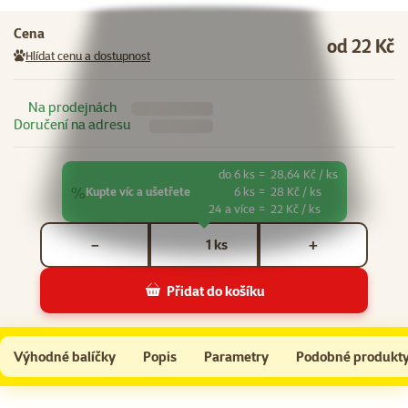
Cena
od 22 Kč
Hlídat cenu a dostupnost
Na prodejnách
Doručení na adresu
do 6 ks
=
28,64 Kč / ks
%
Kupte víc a ušetřete
6 ks
=
28 Kč / ks
24 a více
=
22 Kč / ks
Počet kusů *
ks
−
+
Přidat do košíku
Nápoj Ontario Kitten Drink Chicken 135g
Do košíku
Výhodné balíčky
Popis
Parametry
Podobné produkt
Na začátek stránky