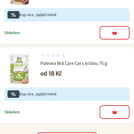
%
Kup více, zaplať méně
Skladem
do košíku
Hodnocení 0%
Polévka Brit Care Cat s krůtou 75 g
Cena
od 18 Kč
%
Kup více, zaplať méně
Skladem
do košíku