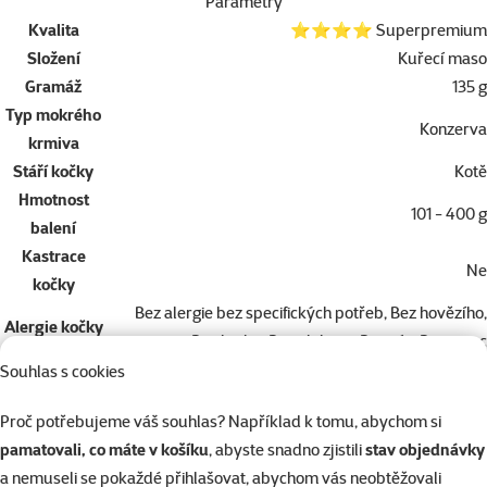
Parametry
Kvalita
⭐⭐⭐⭐ Superpremium
Složení
Kuřecí maso
Gramáž
135 g
Typ mokrého
Konzerva
krmiva
Stáří kočky
Kotě
Hmotnost
101 - 400 g
balení
Kastrace
Ne
kočky
Bez alergie bez specifických potřeb, Bez hovězího,
Alergie kočky
Bez lepku, Bez obilovin, Bez sóji, Bez vajec
Zdravotní
Souhlas s cookies
omezení
Bez zdravotních omezení
Proč potřebujeme váš souhlas? Například k tomu, abychom si
kočky
pamatovali, co máte v košíku
, abyste snadno zjistili
stav objednávky
Značka
Ontario
a nemuseli se pokaždé přihlašovat, abychom vás neobtěžovali
Katalogové