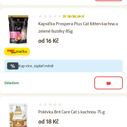
2×
hodnocení
Hodnocení 90%, počet hodnocení: 2
Kapsička Prospera Plus Cat Kitten kachna a
zelené fazolky 85g
Cena
od 16 Kč
značka
%
Kup více, zaplať méně
Skladem
do košíku
Hodnocení 0%
Polévka Brit Care Cat s kachnou 75 g
Cena
od 18 Kč