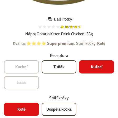
Další fotky
Hodnocení 90%, počet hodnocení:
4×
hodnocení
Nápoj Ontario Kitten Drink Chicken 135g
Kvalita:
⭐⭐⭐⭐ Superpremium,
Stáří kočky:
Kotě
Receptura
Kachní
Tuňák
Kuřecí
Losos
Stáří kočky
Kotě
Dospělá kočka