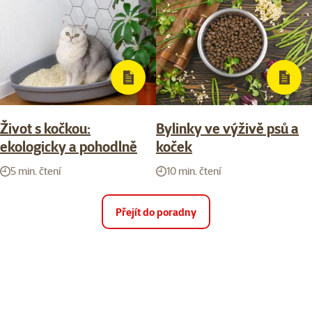
Život s kočkou:
Bylinky ve výživě psů a
ekologicky a pohodlně
koček
5 min. čtení
10 min. čtení
Přejít do poradny