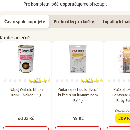
Pro kompletní péči doporučujeme přikoupit
Často spolu kupujete
Pochoutky pro kočky
Lopatky k toa
Kupte společně
4×
8×
Hodnocení 90%, počet hodnocení: 4
Hodnocení 98%, počet hodn
hodnocení
hodnocení
Nápoj Ontario Kitten
Ontario pochoutka lízací
Kočkolit M
Drink Chicken 135g
kuřecí s multivitaminem
Bentonite 
5x14g
Baby Po
Běžná ce
od 22 Kč
49 Kč
209 K
famil