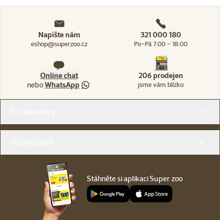
Napište nám
321 000 180
eshop@superzoo.cz
Po–Pá 7:00 – 18:00
Online chat
206 prodejen
nebo
WhatsApp
jsme vám blízko
Menu v patičce
Pro zákazníky
O společnosti
Stáhněte si aplikaci Super zoo