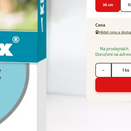
38 cm
5
Cena
Hlídat cenu a dostu
Na prodejnách
Doručení na adres
Počet kusů *
ks
−