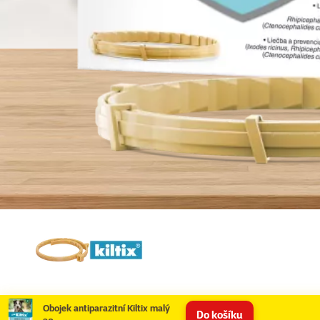
Obojek antiparazitní Kiltix malý
Do košíku