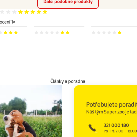
Další podobné produkty
Hodnocení 100%
cení 1×
 60%
Hodnocení 40%
Hodnocení 20%
Články a poradna
Potřebujete poradi
Náš tým Super zoo je tad
321 000 180
Po–Pá 7:00 – 18:00