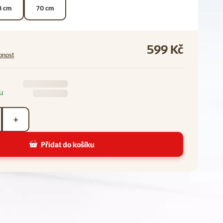
3 cm
70 cm
599 Kč
pnost
u
+
Přidat do košíku