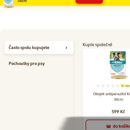
38cm
Kupte společně
Často spolu kupujete
Pochoutky pro psy
1×
hod
Hodno
Obojek antiparazitní Ki
38cm
599 Kč
do košík