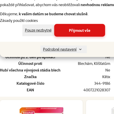
Stáří psa
Štěně, Dospělý, Senior
pokaždé přihlašovat, abychom vás neobtěžovali
nevhodnou reklam
Typ antiparazitika
Hubící, Repelentní
Děkujeme,
k vašim datům se budeme chovat slušně
.
Druh antiparazitika
Obojek
Zásady použití cookies
Domácnost s malými dětmi
Ne
Pouze nezbytné
Přijmout vše
Voděodolný
Ne
Domácnost s kočkami
Ne
Aplikace na štěně
Od 3 měsíců
Podrobné nastavení
Doba účinnosti
Dlouhodobá (více jak 5 týdnů)
Účinnost již 2. den po aplikaci
Ne
Účinnost proti
Blechám, Klíšťatům
Hubí všechna vývojová stádia blech
Ne
Značka
Kiltix
Katalogové číslo
344-9186
EAN
4007221028307