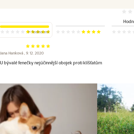
Hodno
1×
hodnocení
Hodnocení 100%, počet hodnocení: 1
Hodnocení 80%
Hodnocení
Hodnocení 100%
Jana Hanková ,
9. 12. 2020
U bývalé fenečky nejúčinnější obojek proti klíšťatům