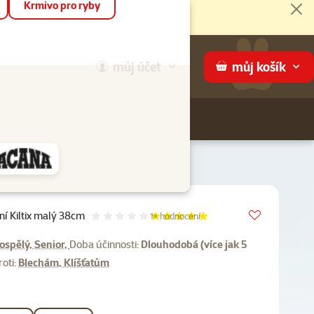
Krmivo pro ryby
Zav
můj
účet
můj
košík
Hledej
háme
Vložit do 
ní Kiltix malý 38cm
Hodnocení 100%, počet hodnocení:
1×
hodnocení
ospělý, Senior,
Doba účinnosti:
Dlouhodobá (více jak 5
roti:
Blechám, Klíšťatům