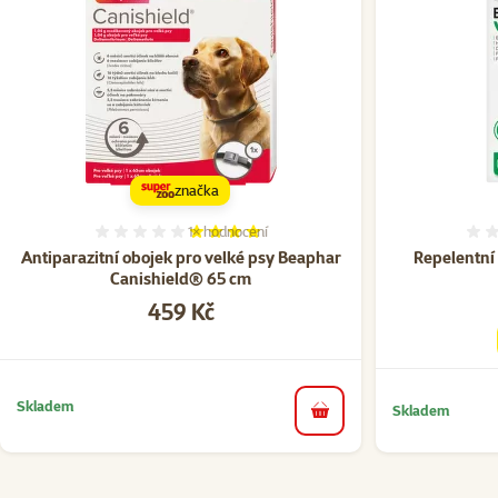
značka
1×
hodnocení
Hodnocení 80%, počet hodnocení: 1
Antiparazitní obojek pro velké psy Beaphar
Repelentní
Canishield® 65 cm
Cena
459 Kč
Skladem
Skladem
do košíku