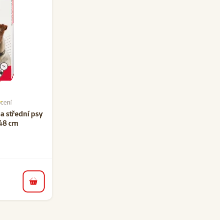
cení
í 65%, počet hodnocení: 4
a střední psy
48 cm
do košíku