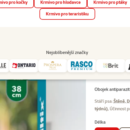
ivo pro kočky
Krmivo pro hlodavce
Krmivo pro ptáky
📱 Stáhněte si novou aplikaci Super zoo.
Více informací
Krmivo pro teraristiku
op
Akce a slevy
Prodejny
Služby
Poradna
Pomá
206
Nejoblíbenější značky
itní Kiltix malý 38cm
Obojek antiparazit
Stáří psa:
Štěně, D
týdnů),
Účinnost p
Délka