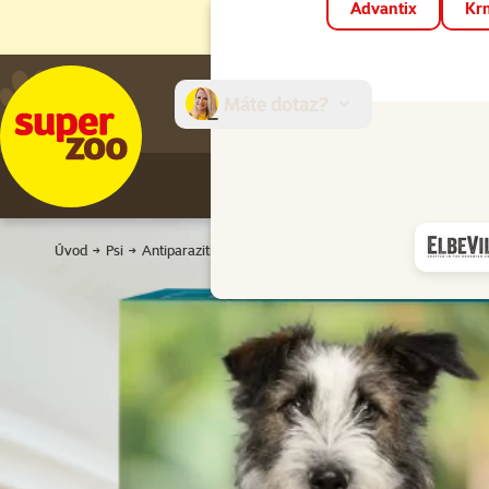
Advantix
Krm
Máte dotaz?
E-sh
Úvod
Psi
Antiparazitika
Antiparazitní obojky
Obojek antiparaz