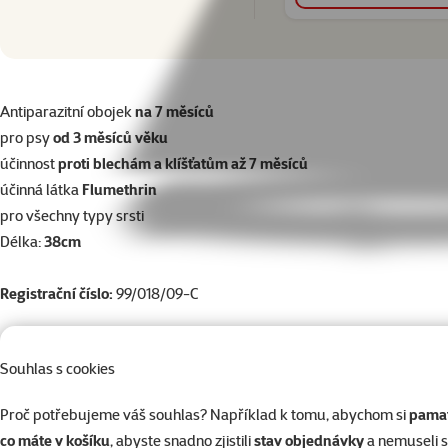
superzoo.product.detail.content
Antiparazitní obojek
na 7 měsíců
pro psy
od 3 měsíců věku
účinnost
proti blechám a klíšťatům až 7 měsíců
účinná látka
Flumethrin
pro všechny typy srsti
Délka:
38cm
Registrační číslo:
99/018/09-C
Souhlas s cookies
Par
Proč potřebujeme váš souhlas? Například k tomu, abychom si
pamat
Velikost psa
Miniaturní, Malý
co máte v košíku
, abyste snadno zjistili
stav objednávky
a nemuseli 