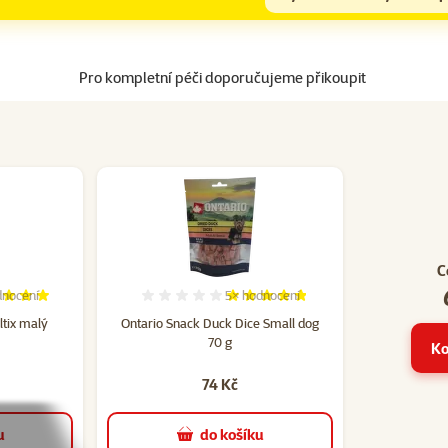
Pro kompletní péči doporučujeme přikoupit
C
nocení
5×
hodnocení
cení 100%, počet hodnocení: 1
Hodnocení 96%, počet hodnocení: 
ltix malý
Ontario Snack Duck Dice Small dog
70 g
Ko
74 Kč
u
do košíku