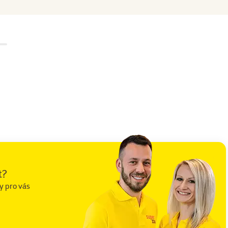
t?
y pro vás