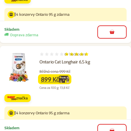
4 konzervy Ontario 95 g zdarma
Skladem
do košíku
Doprava zdarma
6×
hodnocení
Hodnocení 97%, počet hodnocení: 6
Ontario Cat Longhair 6,5 kg
Běžná cena 999 Kč
899 Kč
family
cena
Cena za 100 g: 13,8 Kč
značka
4 konzervy Ontario 95 g zdarma
Skladem