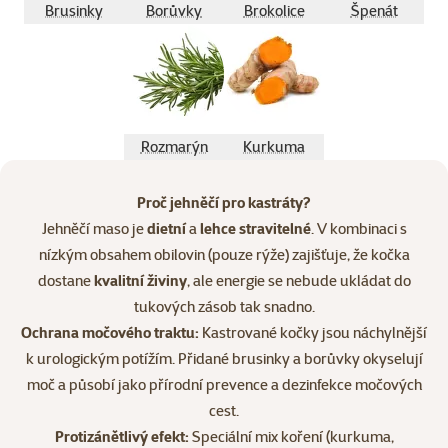
Brusinky
Borůvky
Brokolice
Špenát
Rozmarýn
Kurkuma
Proč jehněčí pro kastráty?
Jehněčí maso je
dietní
a
lehce stravitelné
. V kombinaci s
nízkým obsahem obilovin (pouze rýže) zajišťuje, že kočka
dostane
kvalitní živiny
, ale energie se nebude ukládat do
tukových zásob tak snadno.
Ochrana močového traktu:
Kastrované kočky jsou náchylnější
k urologickým potížím. Přidané brusinky a borůvky okyselují
moč a působí jako přírodní prevence a dezinfekce močových
cest.
Protizánětlivý efekt:
Speciální mix koření (kurkuma,