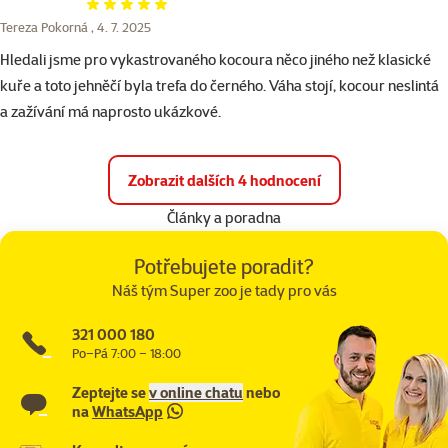
Hodnocení 100%
Tereza Pokorná ,
4. 7. 2025
Hledali jsme pro vykastrovaného kocoura něco jiného než klasické
kuře a toto jehněčí byla trefa do černého. Váha stojí, kocour neslintá
a zažívání má naprosto ukázkové.
Zobrazit dalších 4 hodnocení
Články a poradna
Potřebujete poradit?
Náš tým Super zoo je tady pro vás
321 000 180
Po–Pá 7:00 – 18:00
Zeptejte se
v online chatu
nebo
na
WhatsApp