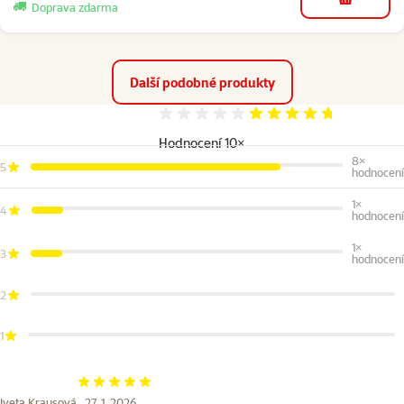
do košíku
Doprava zdarma
Další podobné produkty
Hodnocení 94%
Hodnocení 10×
8×
5
hodnocení
1×
4
hodnocení
1×
3
hodnocení
2
1
Hodnocení 100%
Iveta Krausová ,
27. 1. 2026