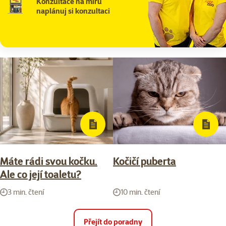
Konzultace na míru
naplánuj si konzultaci
Máte rádi svou kočku.
Kočičí puberta
Ale co její toaletu?
3 min. čtení
10 min. čtení
Přejít do poradny