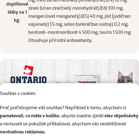
doplňkové
zinek (síran zinečnatý monohydrát) (E6) 100 mg,
látky na 1
mangan (oxid manganatý) (E5) 40 mg, jód (jodičnan
kg:
vápenatý) 1,5 mg, selen (seleničitan sodný) 0,2 mg,
bentonit–montmorillonit 4 500 mg, taurin 1 500 mg.
Obsahuje přírodní antioxidanty.
Souhlas s cookies
Proč potřebujeme váš souhlas? Například k tomu, abychom si
pamatovali, co máte v košíku
, abyste snadno zjistili
stav objednávky
a nemuseli se pokaždé přihlašovat, abychom vás neobtěžovali
nevhodnou reklamou
.