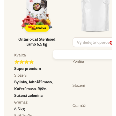
značka
Ontario Cat Sterilised
Vyhledat produkt
Lamb 6,5 kg
Vy
Kvalita
⭐⭐⭐⭐
Kvalita
Superpremium
Složení
Bylinky, Jehněčí maso,
Složení
Kuřecí maso, Rýže,
Sušená zelenina
Gramáž
Gramáž
6,5 kg
Stáří kočky