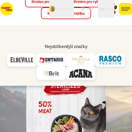
Krmivo pro ptáky
Krmivo pro ryby
můj
můj
Máte dotaz?
košík
účet
men
Krmivo pro teraristiku
Hled
Vl
Pro dospělé kočky
Nejoblíbenější značky
značka