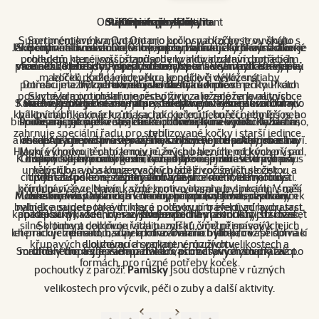
Ontario historie a sortiment
Superprémiová kvalita
Příběh značky Ontario
Krmivo pro kočky
Ontario je rodina
Krmivo pro psy
Superprémiové krmivo Ontario pro psy a kočky je vyvinuto s
Sortiment krmiva Ontario pro kočky nabízí pestrou škálu
Jako rodinná firma dobře víme, jakou hodnotu rodina má. Čím je
Příběhy většinou začínají slovem. Ten náš začal voláním divoké
Superprémiové krmivo Ontario pro psy a kočky je výsledkem
Sortiment krmiva Ontario pro psy zahrnuje širokou škálu
produktů, které jsou přizpůsobeny individuálním potřebám
ohledem na nejvyšší standardy kvality a zdraví domácích
produktů, které jsou přizpůsobeny specifickým potřebám psů
vám někdo bližší, tím spíš chcete, aby tu s vámi byl co nejdéle.
více než 20letého vývoje a odborných znalostí v oblasti výživy
kanadské přírody. Přírody drsné, která se nemazlí. Ve které
mazlíčků. Každá receptura je pečlivě vyvážená, aby
koček podle jejich věku, kondice či délky srsti. ​
potřebujete být zdraví, abyste obstáli... A právě při toulkách
Domácí mazlíčky bereme jako členy rodinné smečky. Proto
různého věku, velikosti a kondice. ​
domácích mazlíčků. ​
poskytovala optimální množství živin, a je založena na vysoce
Suché krmivo obsahuje receptury založené na kvalitních
S více než 200 jedinečnými produkty v portfoliu nabízí Ontario
Kanadou jsme se seznámili se starodávnou recepturou krmiv.
stále vylepšujeme receptury, hledáme kvalitnější suroviny,
Suché krmivo
Ontario nabízí receptury s vysoce kvalitními
kvalitních bílkovinách z masa, jako je krůtí, kuřecí, jehněčí nebo
bílkovinách, jako je krůtí, kachní, kuřecí, jehněčí nebo losos, a
bílkovinami, jako je krůtí, jehněčí, hovězí, kuřecí nebo rybí maso,
Podle ní jsme pak v naší české rodinné firmě vytvořili vlastní,
spolupracujeme s veterináři a odborníky na výživu. Je za tím
řešení pro široké spektrum potřeb psů a koček. Každá
zahrnuje speciální řadu pro sterilizované kočky i starší jedince. ​
rybí. ​
a obsahuje speciální směs bylinek a koření pro podporu zdraví.
láska. Abychom si naše parťáky užili co nejdéle. Aby všechny
receptura je pečlivě vyvážená, s vysokým obsahem masa a
moderní krmivo pro domácí mazlíčky. Pojmenovali jsme ho
Hlavní výhodou těchto krmiv je, že jsou bez chemických přísad,
Mokré krmivo je nabízeno v různých baleních, od konzerv po
K dispozici je hypoalergenní řada s jehněčím masem pro psy s
Ontario. Nejen z úcty k naší kanadské inspiraci. V tom jménu
nízkým obsahem obilovin, což podporuje zdravé trávení a
rodiny s domácími mazlíčky mohly co nejdéle a ve zdraví
umělých barviv a konzervačních látek, což zajišťuje čistou a
kapsičky, a obsahuje vysoký podíl živočišných složek v
citlivým žaludkem, stejně jako řada pro kontrolu hmotnosti. ​
cítíte sílu psího spřežení, voní z něj horské květiny, fouká
počítat společné zážitky. Doba se sice mění, ale nároky
optimální výživu. ​
kombinaci se zeleninou, superpotravinami a bylinkami. V naší
přírodní výživu. Navíc každé krmivo obsahuje speciální směs
Mokré krmivo
Unikátní směs bylinek a koření je přizpůsobena specifickým
čerstvý vítr. Ontario je krmivo pro zdravý život, naplněný
současné společnosti v něčem připomínají onu divokou
nabízí různé formy balení (od konzerv a vaniček
bylinek a superpotravin, které podporují trávení, zdravou srst,
nabídce najdete také drinky a polévky pro efektivní hydrataci.​
kanadskou přírodu, kterou jsme zažili na vlastní kůži. Už dvacet
po kapsičky), všechny s vysokým podílem živočišných složek,
potřebám každého mazlíčka, a všechny produkty jsou bez
životem.
silné klouby a celkovou vitalitu zvířat, čímž přispívají k jejich
Sortiment doplňuje řada pamlsků, včetně masových,
let pracujeme na tom, aby krmivo Ontario bylo pro vaše domácí
chemických přísad, barviv a konzervačních látek, což přispívá k
zeleninou, superpotravinami a bylinkami. ​
křupavých a olizovacích variant, v různých velikostech a
dlouhému a spokojenému životu.​
Sortiment doplňuje řada pamlsků, od masových snacků až po
mazlíčky tím nejlepším parťákem pro zdravý a dlouhý život. ​
dlouhému a zdravému životu vašich čtyřnohých přátel.​
formách, pro různé potřeby koček.​
pochoutky z paroží.
Pamlsky
jsou dostupné v různých
velikostech pro výcvik, péči o zuby a další aktivity.​
Předchozí strana
Následující strana