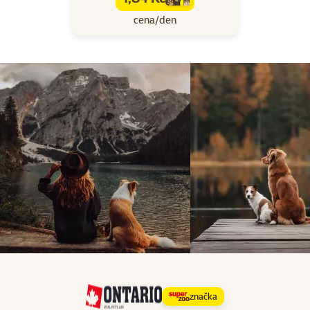
family
cena
cena/den
značka