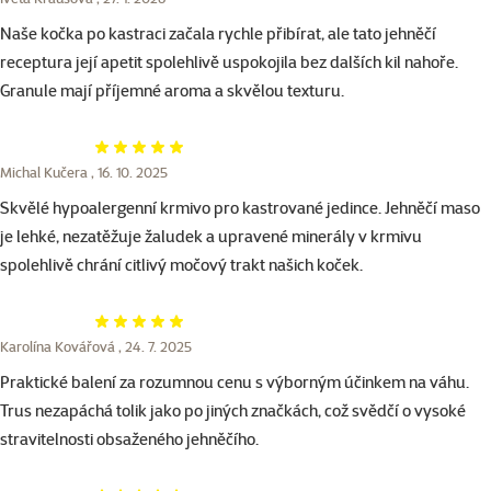
Naše kočka po kastraci začala rychle přibírat, ale tato jehněčí
receptura její apetit spolehlivě uspokojila bez dalších kil nahoře.
Granule mají příjemné aroma a skvělou texturu.
Hodnocení 100%
Michal Kučera ,
16. 10. 2025
Skvělé hypoalergenní krmivo pro kastrované jedince. Jehněčí maso
je lehké, nezatěžuje žaludek a upravené minerály v krmivu
spolehlivě chrání citlivý močový trakt našich koček.
Hodnocení 100%
Karolína Kovářová ,
24. 7. 2025
Praktické balení za rozumnou cenu s výborným účinkem na váhu.
Trus nezapáchá tolik jako po jiných značkách, což svědčí o vysoké
stravitelnosti obsaženého jehněčího.