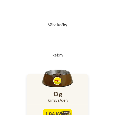
Váha kočky
Režim
13 g
krmiva/den
1,84 Kč