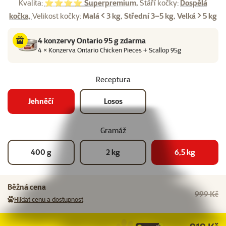
Kvalita:
⭐⭐⭐⭐ Superpremium,
Stáří kočky:
Dospělá
kočka,
Velikost kočky:
Malá < 3 kg, Střední 3–5 kg, Velká > 5 kg
4 konzervy Ontario 95 g zdarma
4 × Konzerva Ontario Chicken Pieces + Scallop 95g
Receptura
Jehněčí
Losos
Gramáž
400 g
2 kg
6,5 kg
Běžná cena
999 Kč
Hlídat cenu a dostupnost