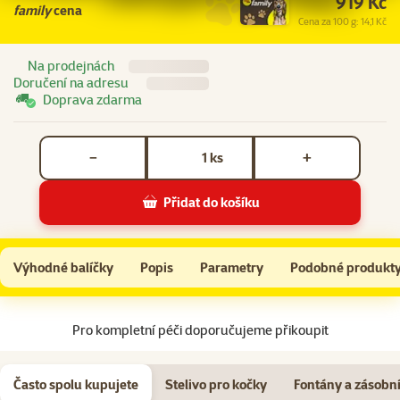
919 Kč
family
cena
Cena za 100 g: 14,1 Kč
Na prodejnách
Doručení na adresu
Doprava zdarma
Počet kusů *
ks
−
+
Přidat do košíku
Ontario Cat Sterilised Lamb 6,5 kg
Do košíku
Výhodné balíčky
Popis
Parametry
Podobné produkt
Na začátek stránky
Pro kompletní péči doporučujeme přikoupit
Často spolu kupujete
Stelivo pro kočky
Fontány a zásobn