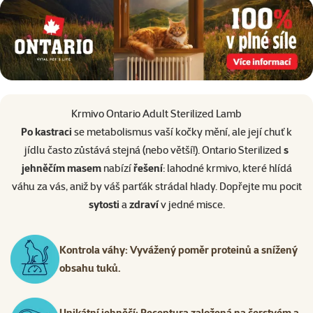
superzoo.product.detail.content
Krmivo Ontario Adult Sterilized Lamb
Po kastraci
se metabolismus vaší kočky mění, ale její chuť k
jídlu často zůstává stejná (nebo větší!). Ontario Sterilized
s
jehněčím masem
nabízí
řešení
: lahodné krmivo, které hlídá
váhu za vás, aniž by váš parťák strádal hlady. Dopřejte mu pocit
sytosti
a
zdraví
v jedné misce.
Kontrola váhy: Vyvážený poměr proteinů a snížený
obsahu tuků.
Unikátní jehněčí: Receptura založená na čerstvém a