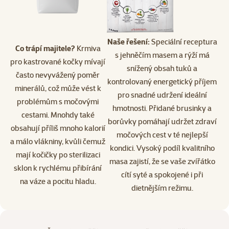
Naše řešení:
Speciální receptura
Co trápí majitele?
Krmiva
s jehněčím masem a rýží má
pro kastrované kočky mívají
snížený obsah tuků a
často nevyvážený poměr
kontrolovaný energetický příjem
minerálů, což může vést k
pro snadné udržení ideální
problémům s močovými
hmotnosti. Přidané brusinky a
cestami. Mnohdy také
borůvky pomáhají udržet zdraví
obsahují příliš mnoho kalorií
močových cest v té nejlepší
a málo vlákniny, kvůli čemuž
kondici. Vysoký podíl kvalitního
mají kočičky po sterilizaci
masa zajistí, že se vaše zvířátko
sklon k rychlému přibírání
cítí syté a spokojené i při
na váze a pocitu hladu.
dietnějším režimu.