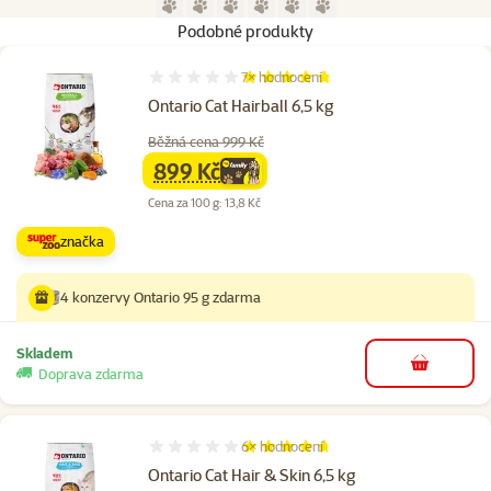
Přejít na stranu 1
Přejít na stranu 2
Přejít na stranu 3
Přejít na stranu 4
Přejít na stranu 5
Přejít na stranu 6
Podobné produkty
7×
hodnocení
Hodnocení 94%, počet hodnocení: 7
Ontario Cat Hairball 6,5 kg
Běžná cena 999 Kč
899 Kč
family
cena
Cena za 100 g: 13,8 Kč
značka
4 konzervy Ontario 95 g zdarma
Skladem
do košíku
Doprava zdarma
6×
hodnocení
Hodnocení 93%, počet hodnocení: 6
Ontario Cat Hair & Skin 6,5 kg