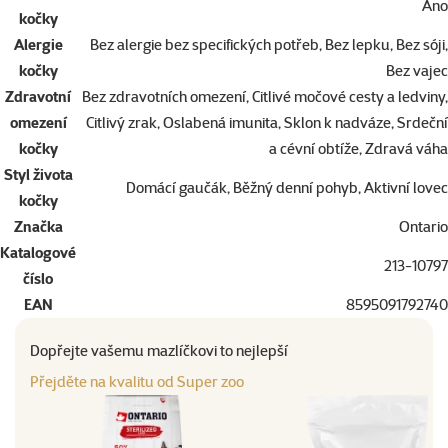
Ano
kočky
Alergie
Bez alergie bez specifických potřeb, Bez lepku, Bez sóji,
kočky
Bez vajec
Zdravotní
Bez zdravotních omezení, Citlivé močové cesty a ledviny,
omezení
Citlivý zrak, Oslabená imunita, Sklon k nadváze, Srdeční
kočky
a cévní obtíže, Zdravá váha
Styl života
Domácí gaučák, Běžný denní pohyb, Aktivní lovec
kočky
Značka
Ontario
Katalogové
213-10797
číslo
EAN
8595091792740
Dopřejte vašemu mazlíčkovi to nejlepší
Přejděte na kvalitu od Super zoo