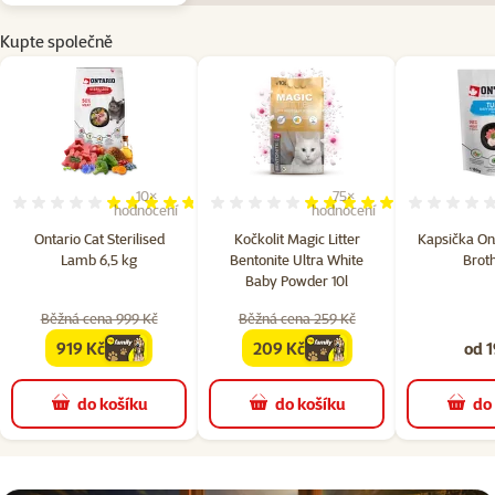
Kupte společně
10×
75×
Hodnocení 94%, počet hodnocení: 10
Hodnocení 97%, počet hodn
hodnocení
hodnocení
Ontario Cat Sterilised
Kočkolit Magic Litter
Kapsička Ont
Lamb 6,5 kg
Bentonite Ultra White
Brot
Baby Powder 10l
Běžná cena 999 Kč
Běžná cena 259 Kč
919 Kč
209 Kč
od 1
family
cena
family
cena
do košíku
do košíku
do