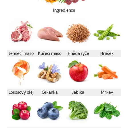
Ingredience
Jehněčí maso
Kuřecí maso
Hnědá rýže
Hrášek
Lososový olej
Čekanka
Jablka
Mrkev