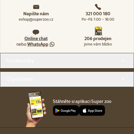
Napište nám
321 000 180
eshop@superzoo.cz
Po–Pá 7:00 – 18:00
Online chat
206 prodejen
nebo
WhatsApp
jsme vám blízko
Menu v patičce
Pro zákazníky
O společnosti
Stáhněte si aplikaci Super zoo