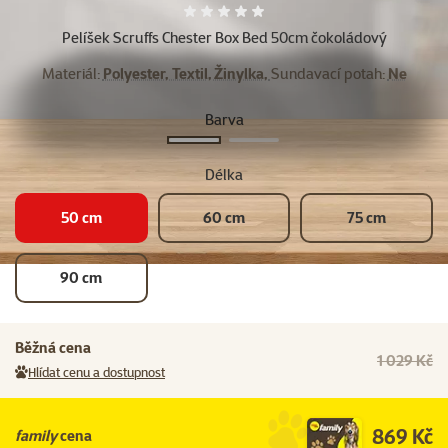
Hodnocení 0%
Pelíšek Scruffs Chester Box Bed 50cm čokoládový
Materiál:
Polyester, Textil, Žinylka,
Sundavací potah:
Ne
Barva
Hnědá
Šedá
Délka
50 cm
60 cm
75 cm
90 cm
Běžná cena
1 029 Kč
Hlídat cenu a dostupnost
869 Kč
family
cena