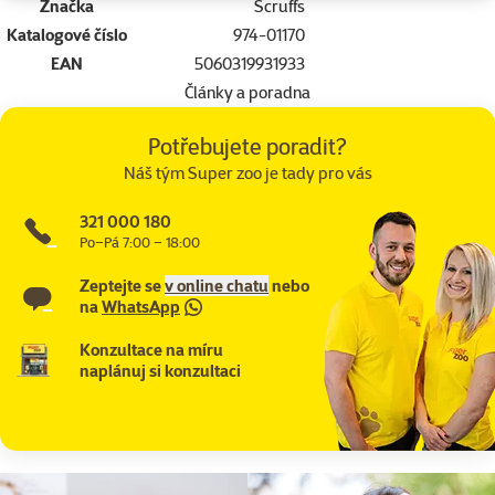
Značka
Scruffs
Katalogové číslo
974-01170
EAN
5060319931933
Články a poradna
Potřebujete poradit?
Náš tým Super zoo je tady pro vás
321 000 180
Po–Pá 7:00 – 18:00
Zeptejte se
v online chatu
nebo
na
WhatsApp
Konzultace na míru
naplánuj si konzultaci