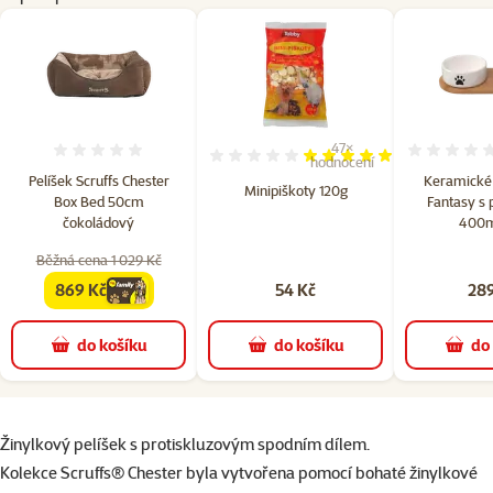
47×
Hodnocení 0%
Hodnocení 98%, počet hodn
hodnocení
Pelíšek Scruffs Chester
Keramické
Minipiškoty 120g
Box Bed 50cm
Fantasy s
čokoládový
400ml
Běžná cena 1 029 Kč
869 Kč
54 Kč
289
family
cena
do košíku
do košíku
do
superzoo.product.detail.content
Žinylkový pelíšek s protiskluzovým spodním dílem.
Kolekce Scruffs® Chester byla vytvořena pomocí bohaté žinylkové