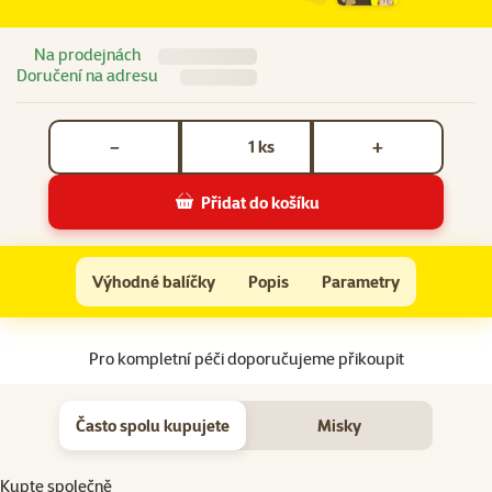
Na prodejnách
Doručení na adresu
Počet kusů *
ks
−
+
Přidat do košíku
Pelíšek Scruffs Chester Box Bed 50cm čokoládový
Do košíku
Výhodné balíčky
Popis
Parametry
Na začátek stránky
Pro kompletní péči doporučujeme přikoupit
Často spolu kupujete
Misky
Kupte společně