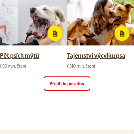
Pět psích mýtů
Tajemství výcviku psa
5 min. čtení
10 min. čtení
Přejít do poradny