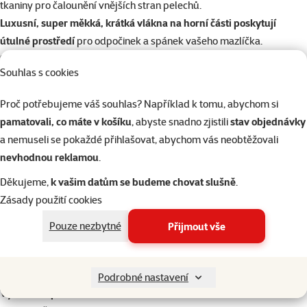
tkaniny pro čalounění vnějších stran pelechů.
Luxusní, super měkká, krátká vlákna na horní části poskytují
útulné prostředí
pro odpočinek a spánek vašeho mazlíčka.
Spodní část pelechů
má protiskluzovou úpravu
.
Souhlas s cookies
Lze prát v pračce na max. 30 stupňů.
Velikost:
50 x 40 cm
Proč potřebujeme váš souhlas? Například k tomu, abychom si
pamatovali, co máte v košíku
, abyste snadno zjistili
stav objednávky
Parametry
a nemuseli se pokaždé přihlašovat, abychom vás neobtěžovali
Velikost psa
Miniaturní, Malý
nevhodnou reklamou
.
Do pračky
Ano
Děkujeme,
k vašim datům se budeme chovat slušně
.
Materiál
Polyester, Textil, Žinylka
Zásady použití cookies
Barva
Hnědá
Typ pelíšku
Pelech s bočnicemi
Pouze nezbytné
Přijmout vše
Tvar pelíšku
Hranatý
Délka
50 cm
Sundavací potah
Ne
Podrobné nastavení
Vyndavací polštář
Ne