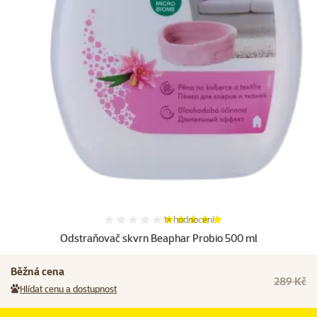
Hodnocení 100%, počet hodnocení:
1×
hodnocení
Odstraňovač skvrn Beaphar Probio 500 ml
Běžná cena
289 Kč
Hlídat cenu a dostupnost