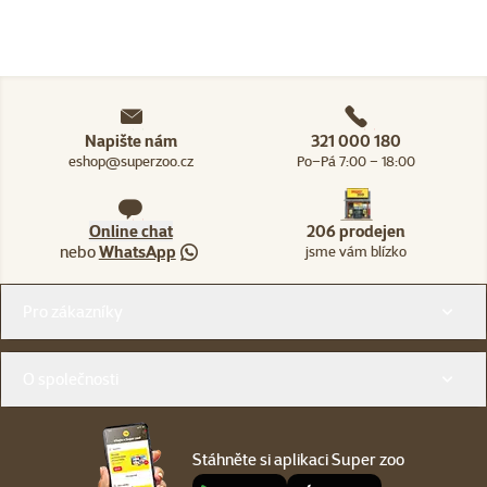
Napište nám
321 000 180
eshop@superzoo.cz
Po–Pá 7:00 – 18:00
Online chat
206 prodejen
nebo
WhatsApp
jsme vám blízko
Menu v patičce
Pro zákazníky
O společnosti
Stáhněte si aplikaci Super zoo