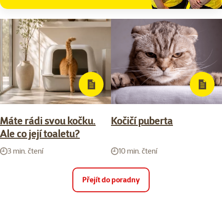
Máte rádi svou kočku.
Kočičí puberta
Ale co její toaletu?
3 min. čtení
10 min. čtení
Přejít do poradny