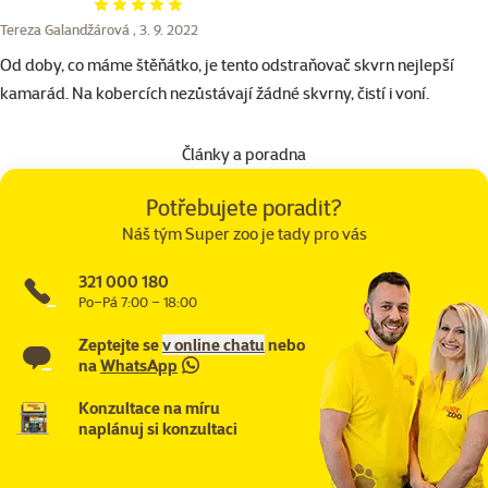
Hodnocení 100%
Tereza Galandžárová ,
3. 9. 2022
Od doby, co máme štěňátko, je tento odstraňovač skvrn nejlepší
kamarád. Na kobercích nezůstávají žádné skvrny, čistí i voní.
Články a poradna
Potřebujete poradit?
Náš tým Super zoo je tady pro vás
321 000 180
Po–Pá 7:00 – 18:00
Zeptejte se
v online chatu
nebo
na
WhatsApp
Konzultace na míru
naplánuj si konzultaci