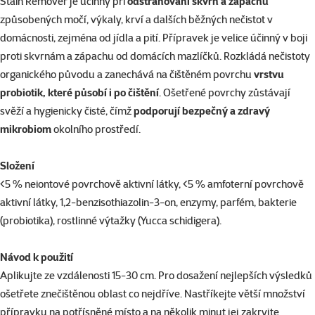
superzoo.product.detail.content
Stain Remover je účinný při
odstraňování skvrn a zápachu
způsobených močí, výkaly, krví a dalších běžných nečistot v
domácnosti, zejména od jídla a pití. Přípravek je velice účinný v boji
proti skvrnám a zápachu od domácích mazlíčků. Rozkládá nečistoty
organického původu a zanechává na čištěném povrchu
vrstvu
probiotik, které působí i po čištění
. Ošetřené povrchy zůstávají
svěží a hygienicky čisté, čímž
podporují bezpečný a zdravý
mikrobiom
okolního prostředí.
Složení
<5 % neiontové povrchově aktivní látky, <5 % amfoterní povrchově
aktivní látky, 1,2-benzisothiazolin-3-on, enzymy, parfém, bakterie
(probiotika), rostlinné výtažky (Yucca schidigera).
Návod k použití
Aplikujte ze vzdálenosti 15-30 cm. Pro dosažení nejlepších výsledků
ošetřete znečištěnou oblast co nejdříve. Nastříkejte větší množství
přípravku na potřísněné místo a na několik minut jej zakryjte