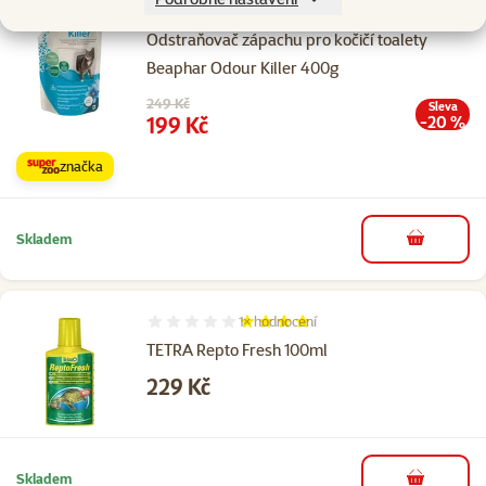
20×
hodnocení
Hodnocení 96%, počet hodnocení: 20
Odstraňovač zápachu pro kočičí toalety
Beaphar Odour Killer 400g
Původní cena
249 Kč
Sleva
Cena
199 Kč
-20 %
značka
Skladem
do košíku
1×
hodnocení
Hodnocení 80%, počet hodnocení: 1
TETRA Repto Fresh 100ml
Cena
229 Kč
Skladem