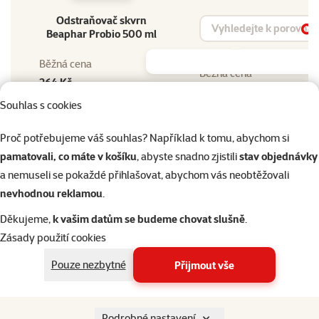
Odstraňovač skvrn
Vyhledat produkt
Beaphar Probio 500 ml
Vy
Běžná cena
Běžná cena
264 Kč
Souhlas s cookies
Do košíku
Proč potřebujeme váš souhlas? Například k tomu, abychom si
pamatovali, co máte v košíku
, abyste snadno zjistili
stav objednávky
a nemuseli se pokaždé přihlašovat, abychom vás neobtěžovali
nevhodnou reklamou
.
Děkujeme,
k vašim datům se budeme chovat slušně
.
Zásady použití cookies
Pouze nezbytné
Přijmout vše
Podobné produkty
Podrobné nastavení