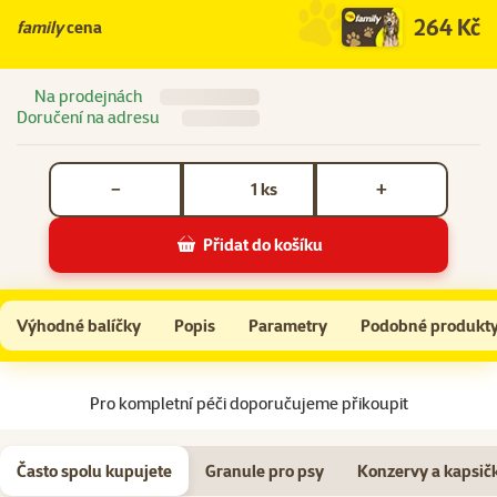
264 Kč
family
cena
Na prodejnách
Doručení na adresu
Počet kusů *
ks
−
+
Přidat do košíku
Odstraňovač skvrn Beaphar Probio 500 ml
Do košíku
Výhodné balíčky
Popis
Parametry
Podobné produkt
Na začátek stránky
Pro kompletní péči doporučujeme přikoupit
Často spolu kupujete
Granule pro psy
Konzervy a kapsič