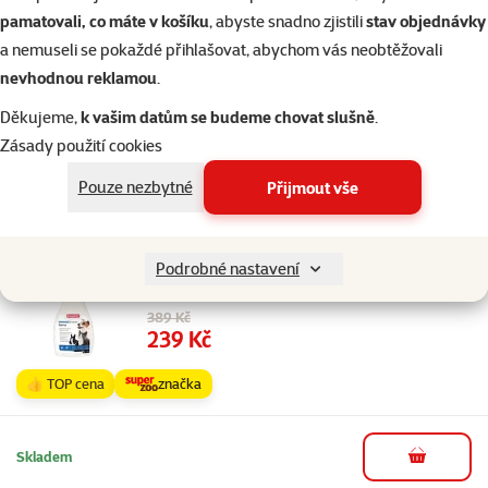
Velikost psa
Miniaturní, Malý, Střední, Velký, Obří
pamatovali, co máte v košíku
, abyste snadno zjistili
stav objednávky
Stáří psa
Štěně, Dospělý, Senior
a nemuseli se pokaždé přihlašovat, abychom vás neobtěžovali
Stáří kočky
Kotě, Dospělá kočka, Starší kočka
nevhodnou reklamou
.
Druh antiparazitika
Doplňky
Děkujeme,
k vašim datům se budeme chovat slušně
.
Značka
TRIXIE
Zásady použití cookies
Katalogové číslo
G14-2381
EAN
4011905023816
Pouze nezbytné
Přijmout vše
Podobné produkty
4×
hodnocení
Hodnocení 95%, počet hodnocení: 4
Podrobné nastavení
Beaphar IMMO Shield sprej 250 ml
Původní cena
389 Kč
Cena
239 Kč
👍 TOP cena
značka
Skladem
do košíku