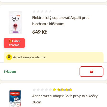
Hodnocení 0%
Elektronický odpuzovač Arpalit proti
blechám a klíšťatům
Cena
649 Kč
🎁Dárek
zdarma
Arpalit šampon zdarma
Skladem
do košíku
2×
hodnocení
Hodnocení 100%, počet hodnocení: 2
Antiparazitní obojek Bolfo pro psy a kočky
38cm