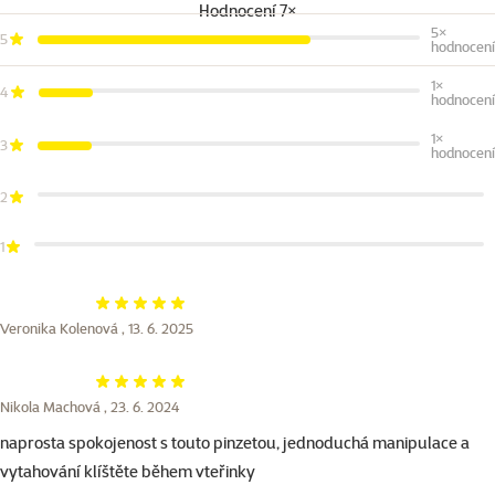
Hodnocení 7×
5×
5
hodnocení
1×
4
hodnocení
1×
3
hodnocení
2
1
Hodnocení 100%
Veronika Kolenová ,
13. 6. 2025
Hodnocení 100%
Nikola Machová ,
23. 6. 2024
naprosta spokojenost s touto pinzetou, jednoduchá manipulace a
vytahování klíštěte během vteřinky