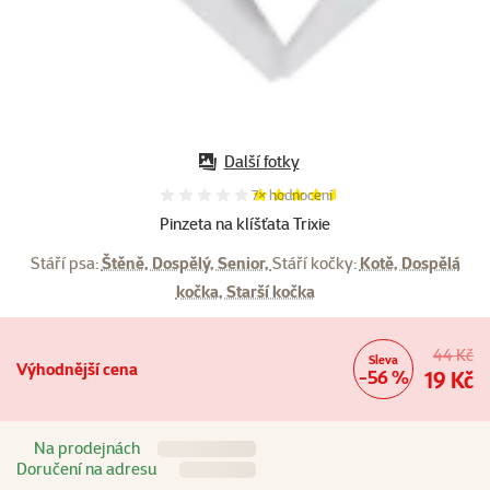
Další fotky
Hodnocení 91%, počet hodnocení:
7×
hodnocení
Pinzeta na klíšťata Trixie
Stáří psa:
Štěně, Dospělý, Senior,
Stáří kočky:
Kotě, Dospělá
kočka, Starší kočka
44 Kč
Sleva
Výhodnější cena
-56 %
19 Kč
Na prodejnách
Doručení na adresu