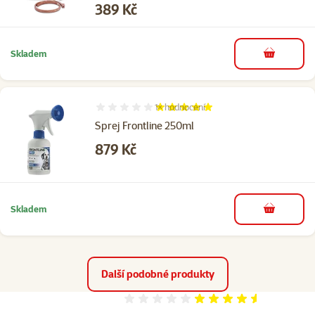
Cena
389 Kč
Skladem
do košíku
1×
hodnocení
Hodnocení 100%, počet hodnocení: 1
Sprej Frontline 250ml
Cena
879 Kč
Skladem
do košíku
Další podobné produkty
Hodnocení 91%