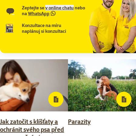
Zeptejte se
v online chatu
nebo
na
WhatsApp
Konzultace na míru
naplánuj si konzultaci
Jak zatočit s klíšťaty a
Parazity
ochránit svého psa před