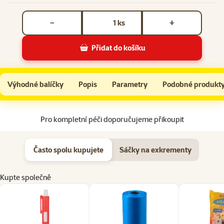
Počet kusů *
ks
−
+
Přidat do košíku
Pinzeta na klíšťata Trixie
Do košíku
Výhodné balíčky
Popis
Parametry
Podobné produkt
Na začátek stránky
Pro kompletní péči doporučujeme přikoupit
Často spolu kupujete
Sáčky na exkrementy
Kupte společně