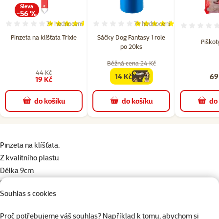
Sleva
-56 %
7×
hodnocení
7×
hodnocení
Hodnocení 91%, počet hodnocení: 7
Hodnocení 97%, počet hodno
Pinzeta na klíšťata Trixie
Sáčky Dog Fantasy 1 role
Piškot
po 20ks
Běžná cena 24 Kč
44 Kč
14 Kč
69
family
cena
19 Kč
do košíku
do košíku
do
superzoo.product.detail.content
Pinzeta na klíšťata.
Z kvalitního plastu
Délka 9cm
Různé barvy
Souhlas s cookies
Parametry
Proč potřebujeme váš souhlas? Například k tomu, abychom si