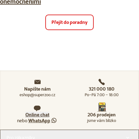
onemocněními
Přejít do poradny
Napište nám
321 000 180
eshop@superzoo.cz
Po–Pá 7:00 – 18:00
Online chat
206 prodejen
nebo
WhatsApp
jsme vám blízko
Menu v patičce
Pro zákazníky