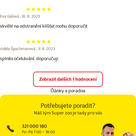
Hodnocení 100%
Eva Gálová ,
16. 8. 2023
skvělé na odstranění klíšťat mohu doporučit
Hodnocení 100%
Adéla Špachmanová ,
9. 8. 2023
splnilo očekávání. doporučuji
Zobrazit dalších 1 hodnocení
Články a poradna
Potřebujete poradit?
Náš tým Super zoo je tady pro vás
321 000 180
Po–Pá 7:00 – 18:00