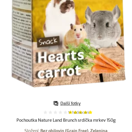
Další fotky
Hodnocení 100%, počet hodnocení:
1×
hodnocení
Pochoutka Nature Land Brunch srdíčka mrkev 150g
Složení:
Bez obilovin (Grain Free), Zelenina