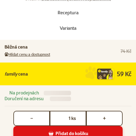
Receptura
Varianta
Běžná cena
74 Kč
Hlídat cenu a dostupnost
59 Kč
family
cena
Na prodejnách
Doručení na adresu
Počet kusů *
ks
−
+
Přidat do košíku