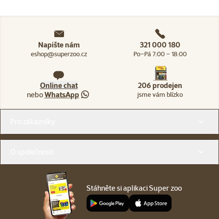
Napište nám
321 000 180
eshop@superzoo.cz
Po–Pá 7:00 – 18:00
Online chat
206 prodejen
nebo
WhatsApp
jsme vám blízko
Menu v patičce
Pro zákazníky
O společnosti
Stáhněte si aplikaci Super zoo