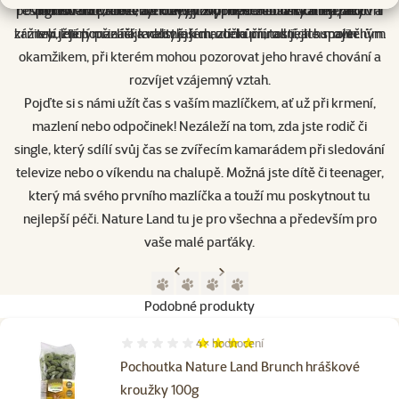
povinnosti chovatele, ale udělat z krmení zábavný a interaktivní
respektování přirozených výživových potřeb našich mazlíčků a
ingredience, které umožňují zodpovědnou a kvalitní péči.
mohou užít zábavu a který jim přinese radost. Chtějí, aby
zážitek, který přináší radost jak mazlíčkům, tak jejich majitelům.
krmení jejich mazlíčka nebylo jen rutinní činností, ale společným
využití pouze nejkvalitnějších, zcela přírodních surovin.
okamžikem, při kterém mohou pozorovat jeho hravé chování a
rozvíjet vzájemný vztah.
Pojďte si s námi užít čas s vaším mazlíčkem, ať už při krmení,
mazlení nebo odpočinek! Nezáleží na tom, zda jste rodič či
single, který sdílí svůj čas se zvířecím kamarádem při sledování
televize nebo o víkendu na chalupě. Možná jste dítě či teenager,
který má svého prvního mazlíčka a touží mu poskytnout tu
nejlepší péči. Nature Land tu je pro všechna a především pro
vaše malé parťáky.
Předchozí strana
Následující strana
Přejít na stranu 1
Přejít na stranu 2
Přejít na stranu 3
Přejít na stranu 4
Podobné produkty
4×
hodnocení
Hodnocení 80%, počet hodnocení: 4
Pochoutka Nature Land Brunch hráškové
kroužky 100g