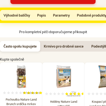
Pochoutka Nature Land Brunch srdíčka mrkev 150g
Do košíku
Výhodné balíčky
Popis
Parametry
Podobné produkt
Na začátek stránky
Pro kompletní péči doporučujeme přikoupit
Často spolu kupujete
Krmivo pro drobné savce
Podestýl
Kupte společně
22×
1×
hodnocení
Hodnocení 100%, počet hodnocení: 1
Hodnocení 92%, počet hodn
hodnocení
Pochoutka Nature Land
Hobliny Nature Land
Koupací pí
Brunch srdíčka mrkev
Litter 60l
Land pro hl