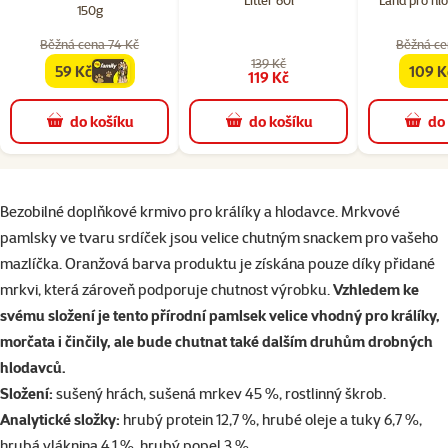
150g
Běžná cena 74 Kč
Běžná ce
139 Kč
59 Kč
109 K
family
cena
famil
119 Kč
do košíku
do košíku
do
superzoo.product.detail.content
Bezobilné doplňkové krmivo pro králíky a hlodavce. Mrkvové
pamlsky ve tvaru srdíček jsou velice chutným snackem pro vašeho
mazlíčka. Oranžová barva produktu je získána pouze díky přidané
mrkvi, která zároveň podporuje chutnost výrobku.
Vzhledem ke
svému složení je tento přírodní pamlsek velice vhodný pro králíky,
morčata i činčily, ale bude chutnat také dalším druhům drobných
hlodavců.
Složení:
sušený hrách, sušená mrkev 45 %, rostlinný škrob.
Analytické složky:
hrubý protein 12,7 %, hrubé oleje a tuky 6,7 %,
hrubá vláknina 4,1 %, hrubý popel 3 %.