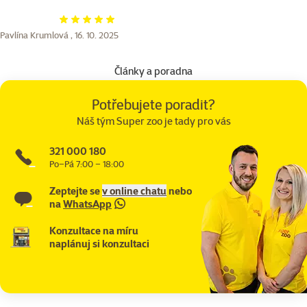
Hodnocení 100%
Pavlína Krumlová ,
16. 10. 2025
Články a poradna
Potřebujete poradit?
Náš tým Super zoo je tady pro vás
321 000 180
Po–Pá 7:00 – 18:00
Zeptejte se
v online chatu
nebo
na
WhatsApp
Konzultace na míru
naplánuj si konzultaci