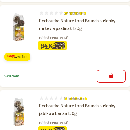
5×
hodnocení
Hodnocení 92%, počet hodnocení: 5
Pochoutka Nature Land Brunch sušenky
mrkev a pastinák 120g
Běžná cena 99 Kč
84 Kč
family
cena
značka
Skladem
do košíku
1×
hodnocení
Hodnocení 100%, počet hodnocení: 1
Pochoutka Nature Land Brunch sušenky
jablko a banán 120g
Běžná cena 99 Kč