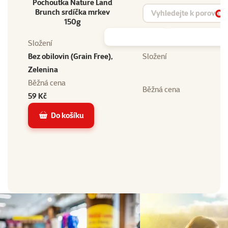
Pochoutka Nature Land
Vyhledat produkt
Brunch srdíčka mrkev
Vy
150g
Složení
Bez obilovin (Grain Free),
Složení
Zelenina
Běžná cena
Běžná cena
59 Kč
Do košíku