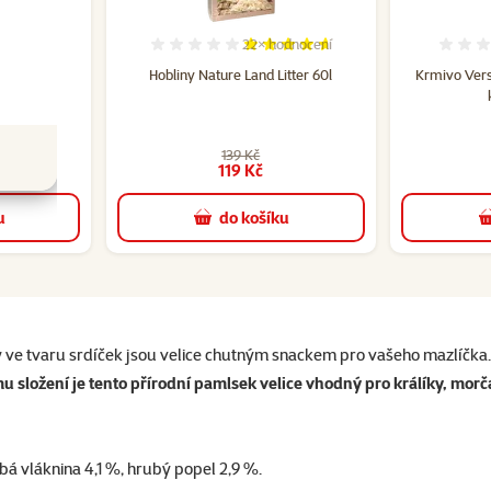
dnocení
22×
hodnocení
cení 100%, počet hodnocení: 2
Hodnocení 92%, počet hodnocení: 
d Brunch
Hobliny Nature Land Litter 60l
Krmivo Ver
0g
Kč
139 Kč
a
119 Kč
u
do košíku
 ve tvaru srdíček jsou velice chutným snackem pro vašeho mazlíčka
 složení je tento přírodní pamlsek velice vhodný pro králíky, morč
ubá vláknina 4,1 %, hrubý popel 2,9 %.