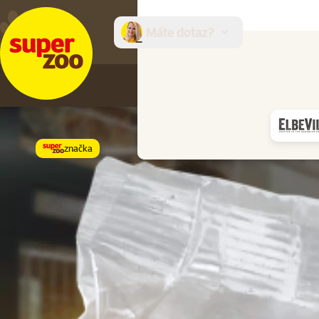
Máte dotaz?
E-sh
značka