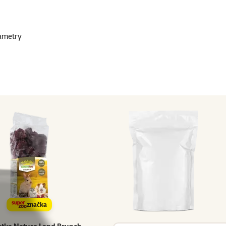
ametry
značka