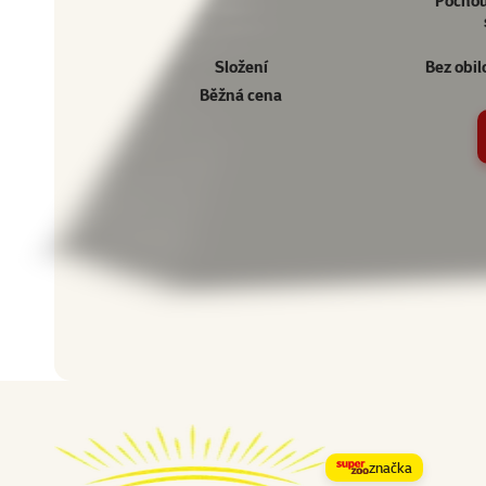
Pochou
Složení
Bez obil
Běžná cena
Ostatní
značka