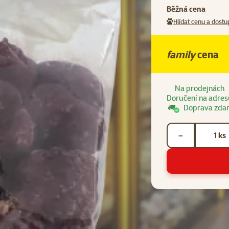
Běžná cena
Hlídat cenu a dostu
family
cena
Na prodejnách
Doručení na adres
Doprava zda
Počet kusů *
ks
−