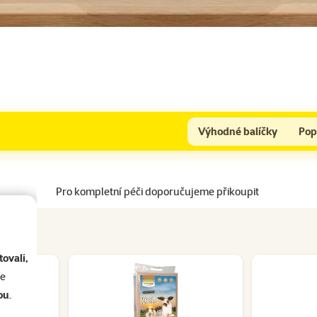
Výhodné balíčky
Pop
Pro kompletní péči doporučujeme přikoupit
ovali,
se
ou
.