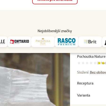
op
Akce a slevy
Prodejny
Služby
Poradna
Pomá
206
Nejoblíbenější značky
Pochoutka Nature 
Hodnoc
2×
hod
Složení:
Bez obilov
Receptura
Varianta