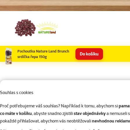
Pochoutka Nature Land Brunch
Do košíku
srdíčka řepa 150g
Souhlas s cookies
Kupte společně
Často spolu kupujete
Proč potřebujeme váš souhlas? Například k tomu, abychom si
pamat
co máte v košíku
, abyste snadno zjistili
stav objednávky
a nemuseli 
Krmivo pro drobné savce
pokaždé přihlašovat, abychom vás neobtěžovali
nevhodnou reklam