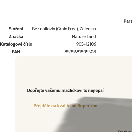
Par
Složení
Bez obilovin (Grain Free), Zelenina
Značka
Nature Land
Katalogové číslo
905-12106
EAN
8595681805508
Dopřejte vašemu mazlíčkovi to nejlepší
Přejděte na kvalitu od Super zoo
Produkt
Dopřejte vašemu mazlíčkovi to nejlepší
Přejděte na kvalitu od Super zoo