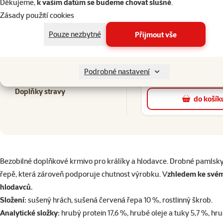
Děkujeme,
k vašim datům se budeme chovat slušně
.
Podestýlky
Zásady použití cookies
2×
ho
Hodno
Pouze nezbytné
Přijmout vše
Pochoutka Nature Lan
Hračky pro drobné savce
srdíčka řepa 15
Běžná cena 74 
Seno
Podrobné nastavení
59 Kč
family
cen
Doplňky stravy
do košík
superzoo.product.detail.content
Bezobilné doplňkové krmivo pro králíky a hlodavce. Drobné pamlsky
řepě, která zároveň podporuje chutnost výrobku. V
zhledem ke svému
hlodavců.
Složení:
sušený hrách, sušená červená řepa 10 %, rostlinný škrob.
Analytické složky:
hrubý protein 17,6 %, hrubé oleje a tuky 5,7 %, hr