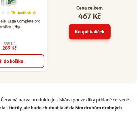
Cena celkem
11×
hodnocení
467 Kč
22
Hodnocení 100%, počet hodnocení: 11
sele-Laga Complete pro
králíky 1,7kg
Koupit balíček
539 Kč
289 Kč
do košíku
. Červená barva produktu je získána pouze díky přidané červené
ata i činčily, ale bude chutnat také dalším druhům drobných