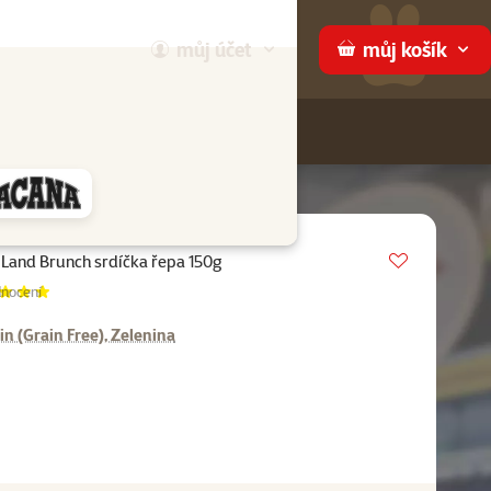
můj
účet
můj
košík
Hledej
háme
Vložit do 
Land Brunch srdíčka řepa 150g
ení 100%, počet hodnocení:
nocení
in (Grain Free), Zelenina