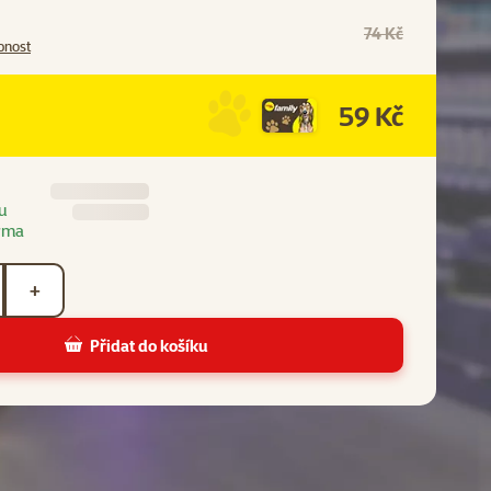
74 Kč
pnost
59 Kč
u
rma
+
Přidat do košíku