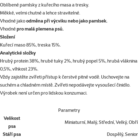
superzoo.product.detail.content
Oblíbené pamlsky z kuřecího masa a tresky.
Měkké, velmi chutné a lehce stravitelné.
Vhodné jako
odměna při výcviku nebo jako pamlsek.
Vhodné
pro malá plemena psů.
Složení
Kuřecí maso 85%, treska 15%.
Analytické složky
Hrubý protein 38%, hrubé tuky 2%, hrubý popel 5%, hrubá vláknina
0,5%, vlhkost 23%.
Vždy zajistěte zvířeti přístup k čerstvé pitné vodě. Uschovejte na
suchém a chladném místě. Zvířeti nepodávejte vysoušecí činidlo.
Výrobek není určen pro lidskou konzumaci.
Parametry
Velikost
Miniaturní, Malý, Střední, Velký, Obří
psa
Stáří psa
Dospělý, Senior