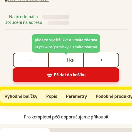
Na prodejnách
Doručení na adresu
přidejte si ještě 3 ks a 1 máte zdarma
Kupte 4 psí pamlsky a 1 máte zdarma
Počet kusů *
ks
−
+
Přidat do košíku
Pochoutka Prospera Plus uzlíky kuřecí sandwich 230g
Do košíku
Výhodné balíčky
Popis
Parametry
Podobné produkt
Na začátek stránky
Pro kompletní péči doporučujeme přikoupit