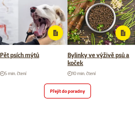
Pět psích mýtů
Bylinky ve výživě psů a
koček
5 min. čtení
10 min. čtení
Přejít do poradny