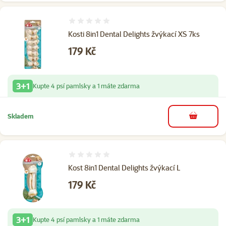
Hodnocení 0%
Kosti 8in1 Dental Delights žvýkací XS 7ks
Cena
179 Kč
3+1
Kupte 4 psí pamlsky a 1 máte zdarma
Skladem
do košíku
Hodnocení 0%
Kost 8in1 Dental Delights žvýkací L
Cena
179 Kč
3+1
Kupte 4 psí pamlsky a 1 máte zdarma