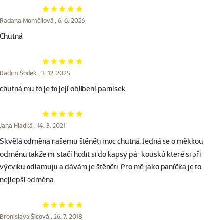
Hodnocení 100%
Radana Momčilová ,
6. 6. 2026
Chutná
Hodnocení 100%
Radim Šodek ,
3. 12. 2025
chutná mu to je to její oblibení pamlsek
Hodnocení 100%
Jana Hladká ,
14. 3. 2021
Skvělá odměna našemu štěněti moc chutná. Jedná se o měkkou
odměnu takže mi stačí hodit si do kapsy pár kousků které si při
výcviku odlamuju a dávám je štěněti. Pro mě jako paníčka je to
nejlepší odměna
Hodnocení 100%
Bronislava Šicová ,
26. 7. 2018