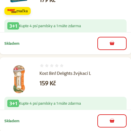
značka
3+1
Kupte 4 psí pamlsky a 1 máte zdarma
Skladem
do košíku
Hodnocení 0%
Kost 8in1 Delights žvýkací L
Cena
159 Kč
3+1
Kupte 4 psí pamlsky a 1 máte zdarma
Skladem
do košíku