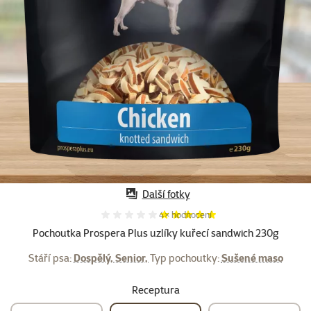
Další fotky
Hodnocení 100%, počet hodnocení:
4×
hodnocení
Pochoutka Prospera Plus uzlíky kuřecí sandwich 230g
Stáří psa:
Dospělý, Senior,
Typ pochoutky:
Sušené maso
Receptura