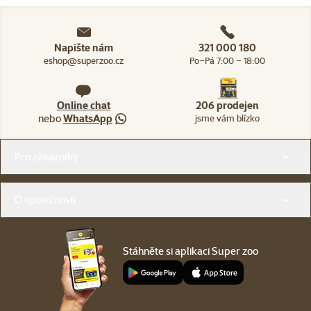
Napište nám
321 000 180
eshop@superzoo.cz
Po–Pá 7:00 – 18:00
Online chat
206 prodejen
nebo
WhatsApp
jsme vám blízko
Menu v patičce
Pro zákazníky
O společnosti
Stáhněte si aplikaci Super zoo