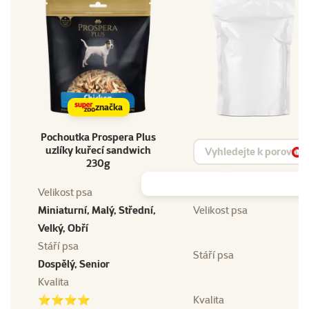
značka
Pochoutka Prospera Plus
Vyhledat produkt
uzlíky kuřecí sandwich
Vy
230g
Velikost psa
Miniaturní, Malý, Střední,
Velikost psa
Velký, Obří
Stáří psa
Stáří psa
Dospělý, Senior
Kvalita
⭐⭐⭐⭐
Kvalita