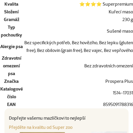
Kvalita
⭐⭐⭐⭐ Superpremium
Složení
Kuřecí maso
Gramáž
230 g
Typ
Sušené maso
pochoutky
Bez specifických potřeb, Bez hovězího, Bez lepku (gluten
Alergie psa
free), Bez obilovin (grain free), Bez vajec, Bez vepřového
Zdravotní
omezení
Bez zdravotních omezení
psa
Značka
Prospera Plus
Katalogové
1514-17031
číslo
EAN
8595091788316
Dopřejte vašemu mazlíčkovi to nejlepší
Přejděte na kvalitu od Super zoo