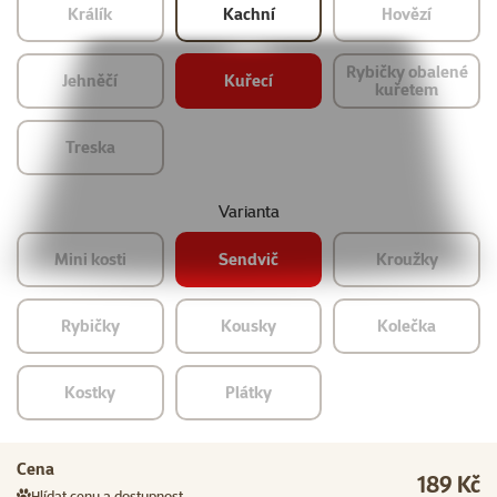
Králík
Kachní
Hovězí
Rybičky obalené
Jehněčí
Kuřecí
kuřetem
Treska
Varianta
Mini kosti
Sendvič
Kroužky
Rybičky
Kousky
Kolečka
Kostky
Plátky
Cena
189 Kč
Hlídat cenu a dostupnost