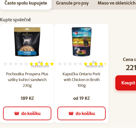
Často spolu kupujete
Granule pro psy
Maso ve sklenicích
Kupte společně
Cena 
4×
6×
221
Hodnocení 100%, počet hodnocení: 4
Hodnocení 87%, počet hodn
hodnocení
hodnocení
Pochoutka Prospera Plus
Kapsička Ontario Pork
uzlíky kuřecí sandwich
with Chicken in Broth
Koupit 
230g
100g
189 Kč
od 19 Kč
do košíku
do košíku