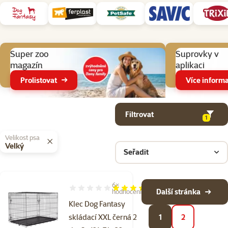
Aktuální akce
Super zoo
Suprovky v
magazín
aplikaci
Prolistovat
Více informa
Parametrický filtr
Vybrané filtry
Produkty v kategorii Klece a ohrádky pro psy
Filtrovat
1
Velikost psa
Velký
Seřadit
6×
Hodnocení 100%, počet hodnocení: 6
Další stránka
hodnocení
Klec Dog Fantasy
skládací XXL černá 2
1
2