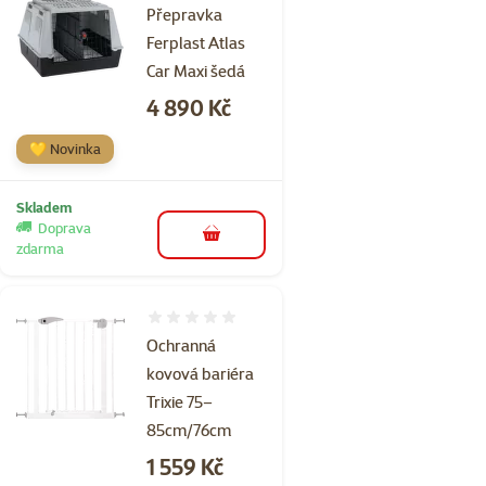
Přepravka
Ferplast Atlas
Car Maxi šedá
Cena
4 890 Kč
💛 Novinka
Skladem
Doprava
do košíku
zdarma
Hodnocení 0%
Ochranná
kovová bariéra
Trixie 75–
85cm/76cm
Cena
1 559 Kč