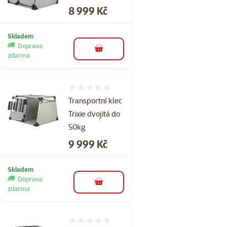
Cena
8 999 Kč
Skladem
Doprava
do košíku
zdarma
Hodnocení 0%
Transportní klec
Trixie dvojitá do
50kg
Cena
9 999 Kč
Skladem
Doprava
do košíku
zdarma
Hodnocení 0%