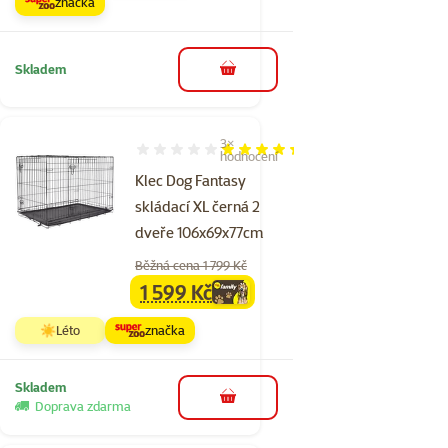
značka
Skladem
do košíku
3×
Hodnocení 87%, počet hodnocení: 3
hodnocení
Klec Dog Fantasy
skládací XL černá 2
dveře 106x69x77cm
Běžná cena 1 799 Kč
1 599 Kč
family
cena
☀️Léto
značka
Skladem
do košíku
Doprava zdarma