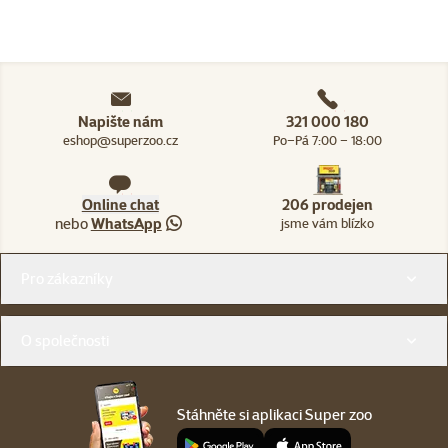
Napište nám
321 000 180
eshop@superzoo.cz
Po–Pá 7:00 – 18:00
Online chat
206 prodejen
nebo
WhatsApp
jsme vám blízko
Menu v patičce
Pro zákazníky
O společnosti
Stáhněte si aplikaci Super zoo