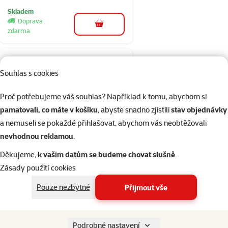
Skladem
Doprava
do košíku
zdarma
1×
Hodnocení 100%, počet hodnocení: 1
hodnocení
Souhlas s cookies
Dvířka Staywell
hliníková bílá 660
Proč potřebujeme váš souhlas? Například k tomu, abychom si
Cena
3 059 Kč
pamatovali, co máte v košíku
, abyste snadno zjistili
stav objednávky
a nemuseli se pokaždé přihlašovat, abychom vás neobtěžovali
nevhodnou reklamou
.
Skladem
do košíku
Doprava zdarma
Děkujeme,
k vašim datům se budeme chovat slušně
.
Zásady použití cookies
Hodnocení 0%
Pouze nezbytné
Přijmout vše
Transportní klec
Trixie M-L
Cena
6 999 Kč
Podrobné nastavení