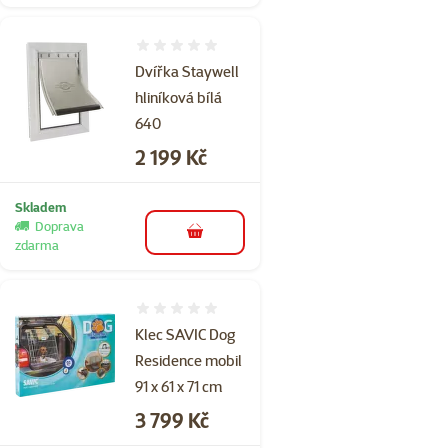
Hodnocení 0%
Dvířka Staywell
hliníková bílá
640
Cena
2 199 Kč
Skladem
Doprava
do košíku
zdarma
Hodnocení 0%
Klec SAVIC Dog
Residence mobil
91 x 61 x 71 cm
Cena
3 799 Kč