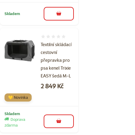
Skladem
do košíku
Hodnocení 0%
Textilní skládací
cestovní
přepravka pro
psa kenel Trixie
EASY šedá M-L
Cena
2 849 Kč
💛 Novinka
Skladem
Doprava
do košíku
zdarma