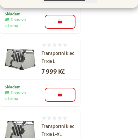
Skladem
Doprava
do košíku
zdarma
Hodnocení 0%
Transportní klec
Trixie L
Cena
7 999 Kč
Skladem
Doprava
do košíku
zdarma
Hodnocení 0%
Transportní klec
Trixie L-XL