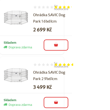
4×
Hodnocení 85%, počet hodnocení: 4
hodnocení
Ohrádka SAVIC Dog
Park 1 61x61cm
Cena
2 699 Kč
Skladem
do košíku
Doprava zdarma
5×
Hodnocení 92%, počet hodnocení: 5
hodnocení
Ohrádka SAVIC Dog
Park 2 91x61cm
Cena
3 499 Kč
Skladem
do košíku
Doprava zdarma