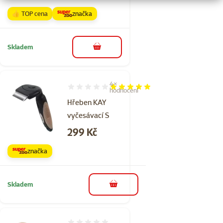
👍 TOP cena
značka
Skladem
do košíku
4×
Hodnocení 100%, počet hodnocení: 4
hodnocení
Hřeben KAY
vyčesávací S
Cena
299 Kč
značka
Skladem
do košíku