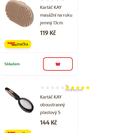
Hodnocení 0%
Kartáč KAY
masážní na ruku
jemný 13cm
Cena
119 Kč
značka
Skladem
do košíku
1×
Hodnocení 100%, počet hodnocení: 1
hodnocení
Kartáč KAY
oboustranný
plastový S
Cena
144 Kč