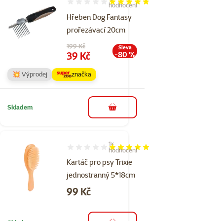
Hodnocení 95%, počet hodnocení: 4
hodnocení
Hřeben Dog Fantasy
prořezávací 20cm
Původní cena
199 Kč
Sleva
Cena
39 Kč
-80 %
💥 Výprodej
značka
Skladem
do košíku
1×
Hodnocení 100%, počet hodnocení: 1
hodnocení
Kartáč pro psy Trixie
jednostranný 5*18cm
Cena
99 Kč