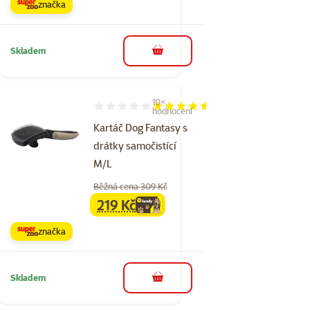
značka
Skladem
do košíku
10×
Hodnocení 92%, počet hodnocení: 10
hodnocení
Kartáč Dog Fantasy s
drátky samočistící
M/L
Běžná cena 309 Kč
219 Kč
family
cena
značka
Skladem
do košíku