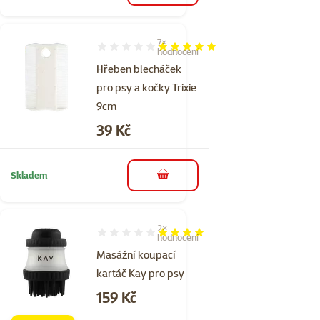
7×
Hodnocení 100%, počet hodnocení: 7
hodnocení
Hřeben blecháček
pro psy a kočky Trixie
9cm
Cena
39 Kč
Skladem
do košíku
2×
Hodnocení 80%, počet hodnocení: 2
hodnocení
Masážní koupací
kartáč Kay pro psy
Cena
159 Kč