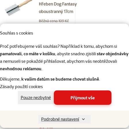
Hřeben Dog Fantasy
oboustranný 17cm
Běžná cena 109 Kč
79 Kč
family
cena
Souhlas s cookies
značka
Proč potřebujeme váš souhlas? Například k tomu, abychom si
pamatovali, co máte v košíku
, abyste snadno zjistili
stav objednávky
Skladem
do košíku
a nemuseli se pokaždé přihlašovat, abychom vás neobtěžovali
nevhodnou reklamou
.
Děkujeme,
k vašim datům se budeme chovat slušně
.
Hodnocení 0%
Zásady použití cookies
Kartáč Dog
Fantasy
Pouze nezbytné
Přijmout vše
oboustranný S
17cm
Podrobné nastavení
Původní cena
119 Kč
Cena
89 Kč