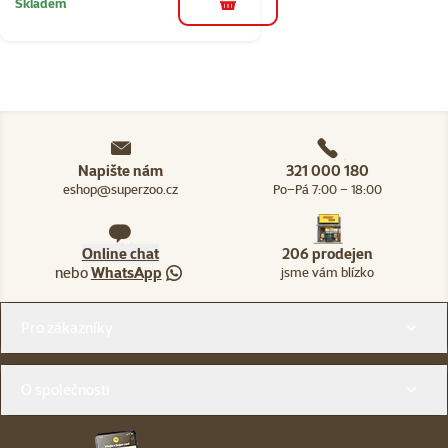
Skladem
do košíku
Napište nám
321 000 180
eshop@superzoo.cz
Po–Pá 7:00 – 18:00
Online chat
206 prodejen
nebo
WhatsApp
jsme vám blízko
Menu v patičce
Pro zákazníky
O společnosti