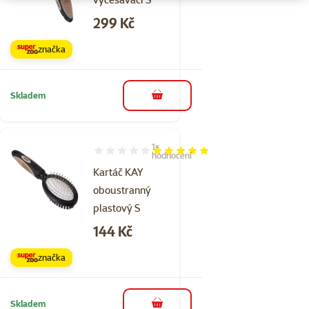
Cena
299 Kč
značka
Skladem
do košíku
1×
Hodnocení 100%, počet hodnocení: 1
hodnocení
Kartáč KAY
oboustranný
plastový S
Cena
144 Kč
značka
Skladem