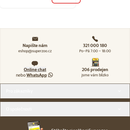
Napište nám
321 000 180
eshop@superzoo.cz
Po–Pá 7:00 – 18:00
Online chat
206 prodejen
nebo
WhatsApp
jsme vám blízko
Menu v patičce
Pro zákazníky
O společnosti