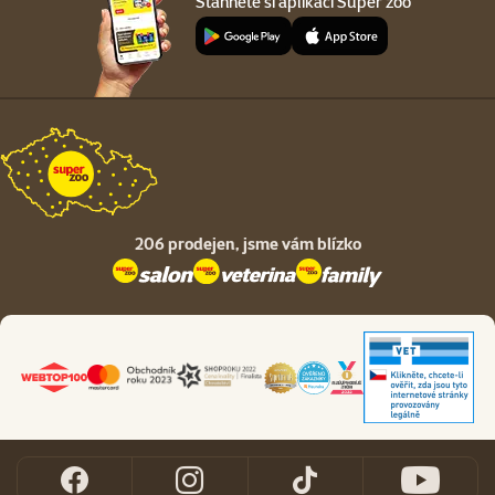
Stáhněte si aplikaci Super zoo
206 prodejen,
jsme vám blízko