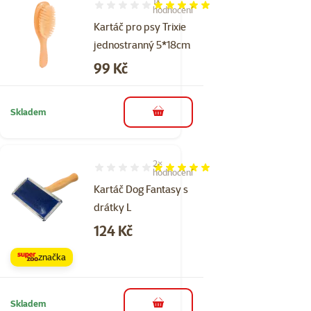
1×
Hodnocení 100%, počet hodnocení: 1
hodnocení
Kartáč pro psy Trixie
jednostranný 5*18cm
Cena
99 Kč
Skladem
do košíku
2×
Hodnocení 100%, počet hodnocení: 2
hodnocení
Kartáč Dog Fantasy s
drátky L
Cena
124 Kč
značka
Skladem
do košíku