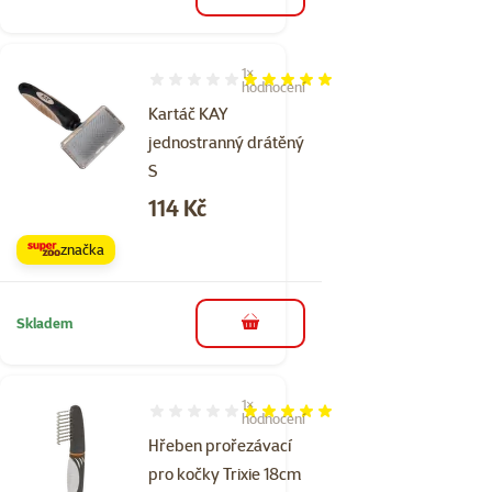
do košíku
1×
Hodnocení 100%, počet hodnocení: 1
hodnocení
Kartáč KAY
jednostranný drátěný
S
Cena
114 Kč
značka
Skladem
do košíku
1×
Hodnocení 100%, počet hodnocení: 1
hodnocení
Hřeben prořezávací
pro kočky Trixie 18cm