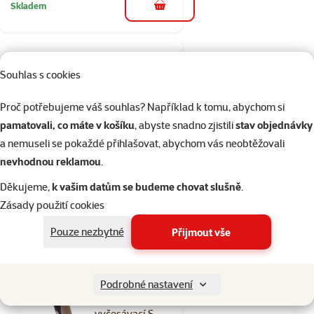
Skladem
do košíku
2×
Hodnocení 100%, počet hodnocení: 2
hodnocení
Souhlas s cookies
Hřeben Dog Fantasy
oboustranný 17cm
Proč potřebujeme váš souhlas? Například k tomu, abychom si
pamatovali, co máte v košíku
, abyste snadno zjistili
stav objednávky
Běžná cena 109 Kč
79 Kč
a nemuseli se pokaždé přihlašovat, abychom vás neobtěžovali
family
cena
nevhodnou reklamou
.
značka
Děkujeme,
k vašim datům se budeme chovat slušně
.
Zásady použití cookies
Skladem
do košíku
Pouze nezbytné
Přijmout vše
4×
Hodnocení 100%, počet hodnocení: 4
hodnocení
Podrobné nastavení
Hřeben KAY
vyčesávací S