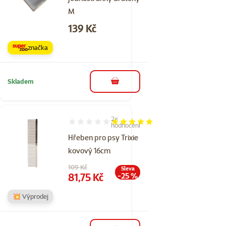
M
Cena
139 Kč
značka
Skladem
do košíku
2×
Hodnocení 100%, počet hodnocení: 2
hodnocení
Hřeben pro psy Trixie
kovový 16cm
Původní cena
109 Kč
Sleva
Cena
81,75 Kč
-25 %
💥 Výprodej