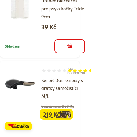
Hřeben blecháček
pro psy a kočky Trixie
9cm
Cena
39 Kč
Skladem
do košíku
10×
Hodnocení 92%, počet hodnocení: 10
hodnocení
Kartáč Dog Fantasy s
drátky samočistící
M/L
Běžná cena 309 Kč
219 Kč
family
cena
značka