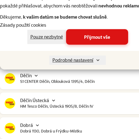
Český Krumlov
pokaždé přihlašovat, abychom vás neobtěžovali
nevhodnou reklam
Urbinská 238, Český Krumlov
Děkujeme,
k vašim datům se budeme chovat slušně
.
Zásady použití cookies
Čestlice
Čestlice komerční zóna, U Makra 123, Čestlice
Pouze nezbytné
Přijmout vše
Dačice
Toužínská 199, Dačice
Podrobné nastavení
Děčín
S1 CENTER Děčín, Oblouková 1395/4, Děčín
Děčín Ústecká
HM Tesco Děčín, Ústecká 1905/8, Děčín IV
Dobrá
Dobrá 1130, Dobrá u Frýdku-Místku