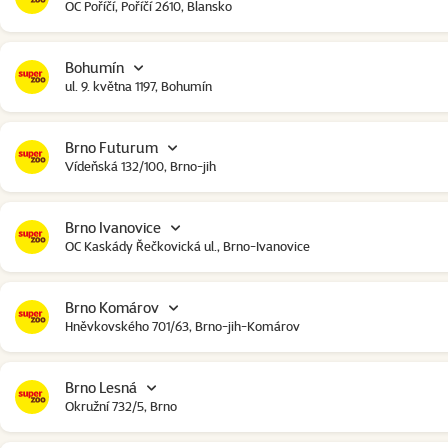
OC Poříčí, Poříčí 2610, Blansko
Bohumín
ul. 9. května 1197, Bohumín
Brno Futurum
Vídeňská 132/100, Brno-jih
Brno Ivanovice
OC Kaskády Řečkovická ul., Brno-Ivanovice
Brno Komárov
Hněvkovského 701/63, Brno-jih-Komárov
Brno Lesná
Okružní 732/5, Brno