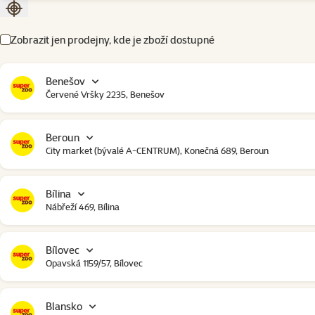
Seřadit podle aktuální polohy
Zobrazit jen prodejny, kde je zboží dostupné
Benešov
Červené Vršky 2235, Benešov
Beroun
City market (bývalé A-CENTRUM), Konečná 689, Beroun
Bílina
Nábřeží 469, Bílina
Bílovec
Opavská 1159/57, Bílovec
Blansko