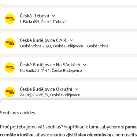
Česká Třebová
J. Pácla 695, Česká Třebová
České Budějovice C.A.R.
České Vrbné 2393, České Budějovice - České Vrbné
České Budějovice Na Sádkách
Na Sádkách 1444, České Budějovice
České Budějovice Okružní
Za Otýlií 2885/5, České Budějovice
Souhlas s cookies
České Budějovice Strakonická
Strakonická 2907, České Budějovice
Proč potřebujeme váš souhlas? Například k tomu, abychom si
pamat
co máte v košíku
, abyste snadno zjistili
stav objednávky
a nemuseli 