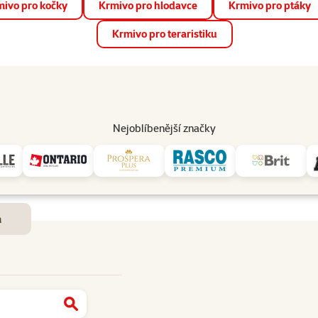
ivo pro kočky
Krmivo pro hlodavce
Krmivo pro ptáky
📱 Stáhněte si novou aplikaci Super zoo.
Více informací
Krmivo pro teraristiku
op
Akce a slevy
Prodejny
Služby
Poradna
Pomá
206
Nejoblíbenější značky
Dostupnost a doručení
m
Najít