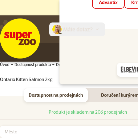
Advantix
Krm
Máte dotaz?
E-sh
Úvod
Dostupnost produktu
Dostupnost produktu
Ontario Kitten Salmon 2kg
Dostupnost na prodejnách
Doručení kurýre
Dostupnost na prodejnách
Produkt je skladem na 206 prodejnách