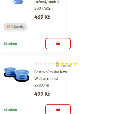
růžová/modrá
500+750ml
Cena
469 Kč
💥 Výprodej
Skladem
do košíku
2×
Hodnocení 100%, počet hodnocení: 2
hodnocení
Cestovní miska Kiwi
Walker modrá
2x350ml
Cena
499 Kč
Skladem
do košíku