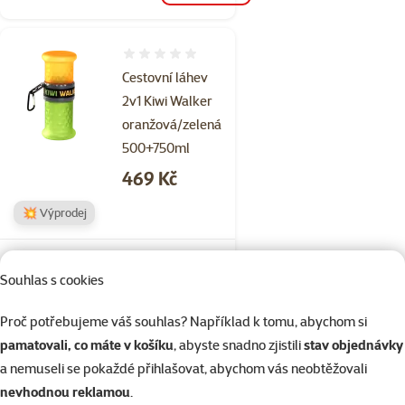
Hodnocení 0%
Cestovní láhev
2v1 Kiwi Walker
oranžová/zelená
500+750ml
Cena
469 Kč
💥 Výprodej
Skladem
Souhlas s cookies
do košíku
Proč potřebujeme váš souhlas? Například k tomu, abychom si
pamatovali, co máte v košíku
, abyste snadno zjistili
stav objednávky
Hodnocení 0%
Cestovní miska
a nemuseli se pokaždé přihlašovat, abychom vás neobtěžovali
Kiwi Walker
nevhodnou reklamou
.