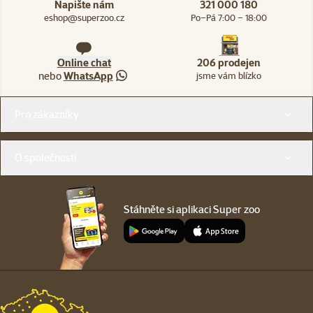
Napište nám
321 000 180
eshop@superzoo.cz
Po–Pá 7:00 – 18:00
Online chat
206 prodejen
nebo
WhatsApp
jsme vám blízko
Menu v patičce
Pro zákazníky
O společnosti
Stáhněte si aplikaci Super zoo