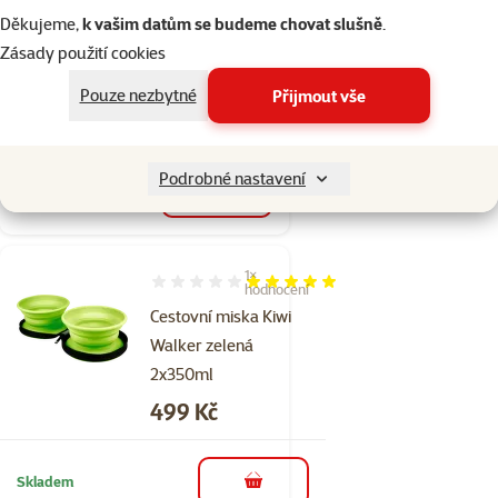
oranžová
Děkujeme,
k vašim datům se budeme chovat slušně
.
2x350ml
Zásady použití cookies
Cena
499 Kč
Pouze nezbytné
Přijmout vše
💥 Výprodej
Podrobné nastavení
Skladem
do košíku
1×
Hodnocení 100%, počet hodnocení: 1
hodnocení
Cestovní miska Kiwi
Walker zelená
2x350ml
Cena
499 Kč
Skladem
do košíku