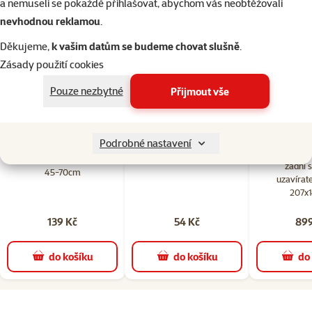
a nemuseli se pokaždé přihlašovat, abychom vás neobtěžovali
nevhodnou reklamou
.
Kupte společně
Děkujeme,
k vašim datům se budeme chovat slušně
.
Zásady použití cookies
Pouze nezbytné
Přijmout vše
18×
47×
Hodnocení 98%, počet hodnocení: 18
Hodnocení 98%, počet hodn
hodnocení
hodnocení
Podrobné nastavení
Potah Dog 
Spojka k autopásu Trixie
Minipiškoty 120g
zadní 
45-70cm
uzavírat
207x
139 Kč
54 Kč
899
do košíku
do košíku
do