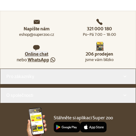
Napište nám
321 000 180
eshop@superzoo.cz
Po–Pá 7:00 – 18:00
Online chat
206 prodejen
nebo
WhatsApp
jsme vám blízko
Menu v patičce
Pro zákazníky
O společnosti
Stáhněte si aplikaci Super zoo