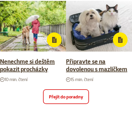
Nenechme si deštěm
Připravte se na
pokazit procházky
dovolenou s mazlíčkem
10 min. čtení
15 min. čtení
Přejít do poradny