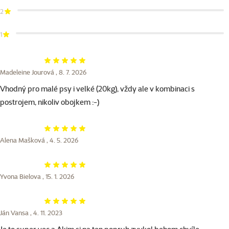
2
1
Hodnocení 100%
Madeleine Jourová ,
8. 7. 2026
Vhodný pro malé psy i velké (20kg), vždy ale v kombinaci s
postrojem, nikoliv obojkem :-)
Hodnocení 100%
Alena Mašková ,
4. 5. 2026
Hodnocení 100%
Yvona Bielova ,
15. 1. 2026
Hodnocení 100%
Ján Vansa ,
4. 11. 2023