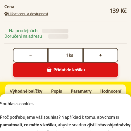
Cena
139 Kč
Hlídat cenu a dostupnost
Na prodejnách
Doručení na adresu
Počet kusů *
ks
−
+
Přidat do košíku
Spojka k autopásu Trixie 45-70cm
Do košíku
Výhodné balíčky
Popis
Parametry
Hodnocení
Na začátek stránky
Souhlas s cookies
Pro kompletní péči doporučujeme přikoupit
Proč potřebujeme váš souhlas? Například k tomu, abychom si
pamatovali, co máte v košíku
, abyste snadno zjistili
stav objednávky
Často spolu kupujete
Granule pro psy
Konzervy a kapsič