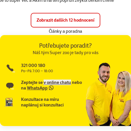
Je to super vec a Akim si na ten popruh zvykol behom chvíle
Zobrazit dalších 12 hodnocení
Články a poradna
Potřebujete poradit?
Náš tým Super zoo je tady pro vás
321 000 180
Po–Pá 7:00 – 18:00
Zeptejte se
v online chatu
nebo
na
WhatsApp
Konzultace na míru
naplánuj si konzultaci