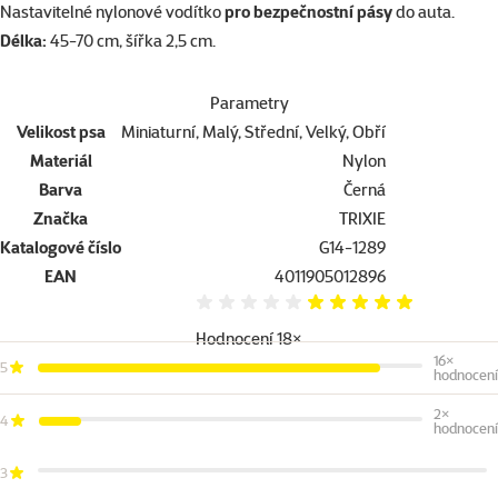
superzoo.product.detail.content
Nastavitelné nylonové vodítko
pro bezpečnostní pásy
do auta.
Délka:
45-70 cm, šířka 2,5 cm.
Parametry
Velikost psa
Miniaturní, Malý, Střední, Velký, Obří
Materiál
Nylon
Barva
Černá
Značka
TRIXIE
Katalogové číslo
G14-1289
EAN
4011905012896
Hodnocení 98%
Hodnocení 18×
16×
5
hodnocení
2×
4
hodnocení
3