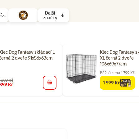
Další
značky
Klec Dog Fantasy skládací L
Klec Dog Fantasy s
černá 2 dveře 91x56x63cm
XL černá 2 dveře
106x69x77cm
Běžná cena 1 799 Kč
1 299 Kč
1 599 Kč
family
cena
859 Kč
do košíku
orii Potřeby pro cestování se psem