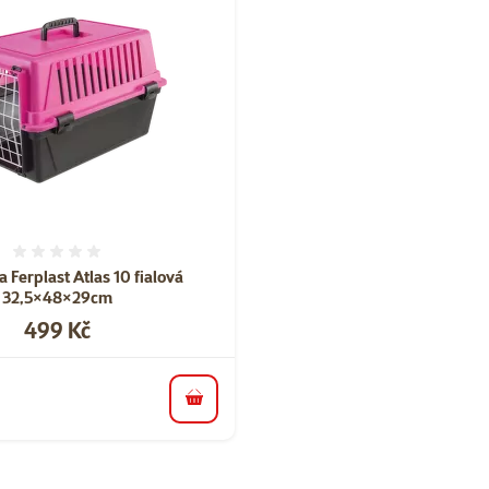
Hodnocení 0%
 Ferplast Atlas 10 fialová
32,5×48×29cm
Cena
499 Kč
do košíku