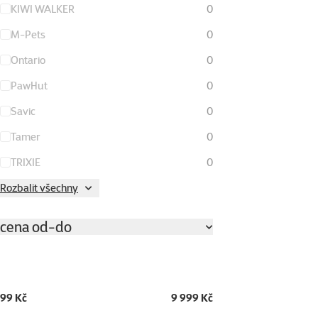
KIWI WALKER
0
M-Pets
0
Ontario
0
PawHut
0
Savic
0
Tamer
0
TRIXIE
0
Rozbalit všechny
cena od-do
99 Kč
9 999 Kč