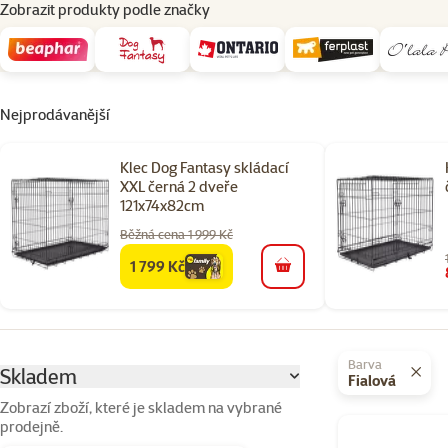
Zobrazit produkty podle značky
Nejprodávanější
Klec Dog Fantasy skládací
XXL černá 2 dveře
121x74x82cm
Běžná cena 1 999 Kč
1 799 Kč
family
cena
do košíku
Parametrický filtr
Vybrané filtry
Barva
Skladem
Fialová
Zobrazí zboží, které je skladem na vybrané
prodejně.
Produkty v kateg