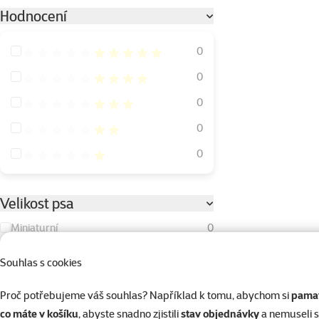
Hodnocení
Hodnocení 100%
0
Hodnocení 80%
0
Hodnocení 60%
0
Hodnocení 40%
0
Hodnocení 20%
0
Velikost psa
Miniaturní
0
Malý
1
Souhlas s cookies
Střední
0
Proč potřebujeme váš souhlas? Například k tomu, abychom si
pamat
Velký
0
co máte v košíku
, abyste snadno zjistili
stav objednávky
a nemuseli 