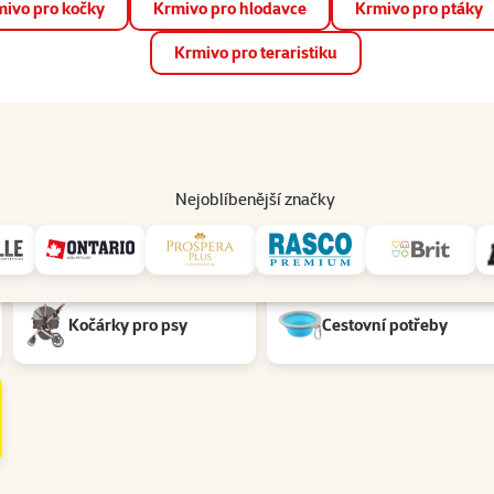
ivo pro kočky
Krmivo pro hlodavce
Krmivo pro ptáky
📱 Stáhněte si novou aplikaci Super zoo.
Více informací
Krmivo pro teraristiku
op
Akce a slevy
Prodejny
Služby
Poradna
Pomá
206
Nejoblíbenější značky
ová
Kočárky pro psy
Cestovní potřeby