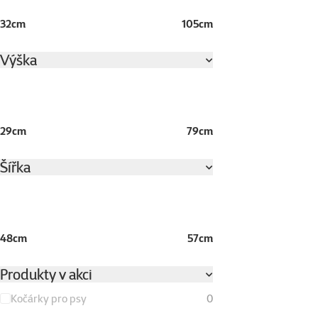
32cm
105cm
Výška
29cm
79cm
Šířka
48cm
57cm
Produkty v akci
Kočárky pro psy
0