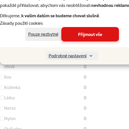
Obří
0
pokaždé přihlašovat, abychom vás neobtěžovali
nevhodnou reklam
Děkujeme,
k vašim datům se budeme chovat slušně
.
Materiál
Zásady použití cookies
Vyhledat hodnotu parametru materiál
Pouze nezbytné
Přijmout vše
Bavlna
0
Podrobné nastavení
Fleece/Soft fleece
0
Hliník
0
Kov
0
Koženka
0
Látka
0
Nerez
0
Nylon
0
Ovčí vlna
0