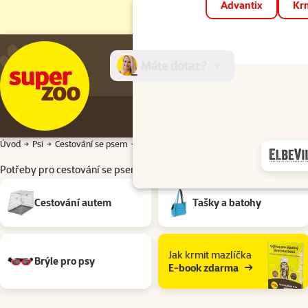
Advantix
Krm
Máte dotaz?
E-sh
Úvod
Psi
Cestování se psem
Potřeby pro cestování se psem Barva: Fial
Potřeby pro cestování se psem Barva: Fialová
Podkategorie
Cestování autem
Tašky a batohy
Jak krmit mazlíčka
Brýle pro psy
E-book zdarma