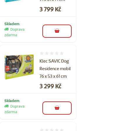
Cena
3 799 Kč
Skladem
Doprava
do košíku
zdarma
Hodnocení 0%
Klec SAVIC Dog
Residence mobil
76 x 53 x 61 cm
Cena
3 299 Kč
Skladem
Doprava
do košíku
zdarma