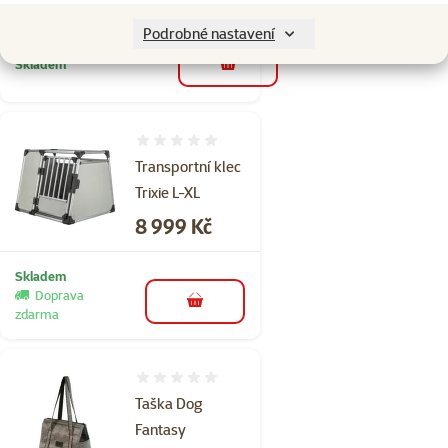
Podrobné nastavení
Skladem
do košíku
Hodnocení 0%
Transportní klec
Trixie L-XL
Cena
8 999 Kč
Skladem
Doprava
do košíku
zdarma
Hodnocení 0%
Taška Dog
Fantasy