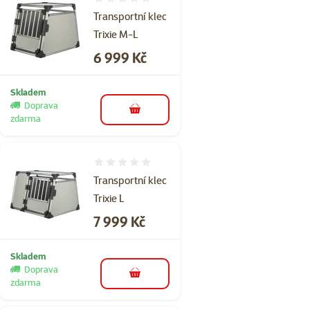
Hodnocení 0%
Transportní klec
Trixie M-L
Cena
6 999 Kč
Skladem
Doprava
do košíku
zdarma
Hodnocení 0%
Transportní klec
Trixie L
Cena
7 999 Kč
Skladem
Doprava
do košíku
zdarma