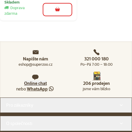
Skladem
Doprava
do košíku
zdarma
Napište nám
321 000 180
eshop@superzoo.cz
Po–Pá 7:00 – 18:00
Online chat
206 prodejen
nebo
WhatsApp
jsme vám blízko
Menu v patičce
Pro zákazníky
O společnosti