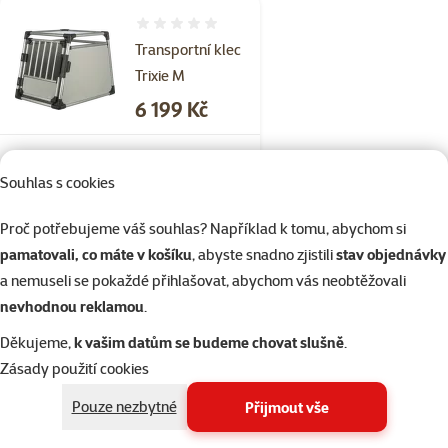
Hodnocení 0%
Transportní klec
Trixie M
Cena
6 199 Kč
Skladem
Doprava
Souhlas s cookies
do košíku
zdarma
Proč potřebujeme váš souhlas? Například k tomu, abychom si
pamatovali, co máte v košíku
, abyste snadno zjistili
stav objednávky
1×
Hodnocení 100%, počet hodnocení: 1
hodnocení
a nemuseli se pokaždé přihlašovat, abychom vás neobtěžovali
Taška Dog Fantasy
nevhodnou reklamou
.
Platinum stříbrná
Děkujeme,
k vašim datům se budeme chovat slušně
.
40cm
Zásady použití cookies
Běžná cena 1 499 Kč
1 349 Kč
Pouze nezbytné
Přijmout vše
family
cena
značka