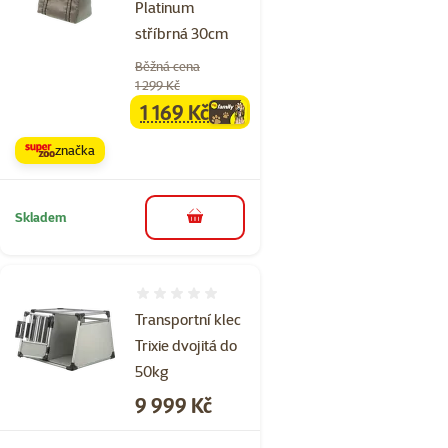
Platinum
stříbrná 30cm
Běžná cena
1 299 Kč
1 169 Kč
family
cena
značka
Skladem
do košíku
Hodnocení 0%
Transportní klec
Trixie dvojitá do
50kg
Cena
9 999 Kč