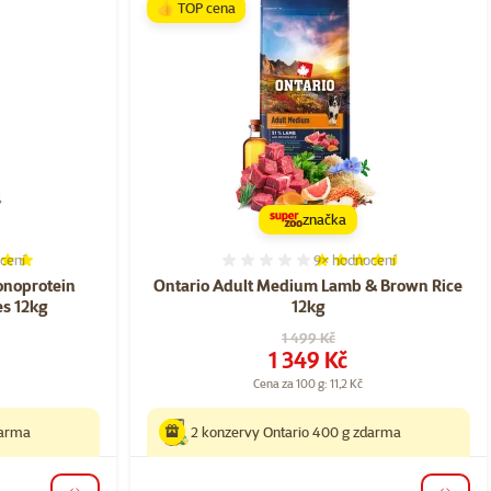
👍 TOP cena
značka
cení
9×
hodnocení
í 96%, počet hodnocení: 5
Hodnocení 89%, počet ho
onoprotein
Ontario Adult Medium Lamb & Brown Rice
es 12kg
12kg
Původní cena
1 499 Kč
Cena
1 349 Kč
Cena za 100 g: 11,2 Kč
darma
2 konzervy Ontario 400 g zdarma