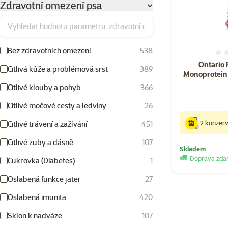
Zdravotní omezení psa
Vyhledat hodnotu parametru zdravotní omezení psa
Bez zdravotních omezení
538
Ontario 
Citlivá kůže a problémová srst
389
Monoprotein
Citlivé klouby a pohyb
366
Citlivé močové cesty a ledviny
26
2 konzer
Citlivé trávení a zažívání
451
Citlivé zuby a dásně
107
Skladem
Doprava zd
Cukrovka (Diabetes)
1
Oslabená funkce jater
27
Oslabená imunita
420
Sklon k nadváze
107