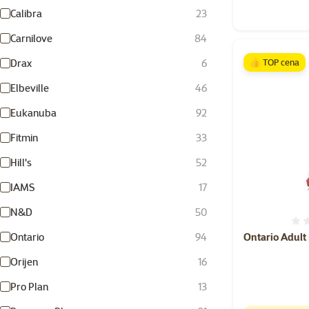
Calibra
23
Carnilove
84
👍 TOP cena
Drax
6
Elbeville
46
Eukanuba
92
Fitmin
33
Hill's
52
IAMS
17
N&D
50
Ontario Adult
Ontario
94
Orijen
16
Pro Plan
13