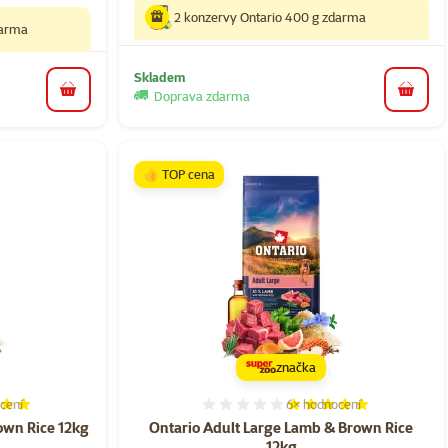
2 konzervy Ontario 400 g zdarma
darma
Skladem
Doprava zdarma
do koš
do košíku
👍 TOP cena
značka
cení
6×
hodnocení
í 96%, počet hodnocení: 5
Hodnocení 97%, počet hod
own Rice 12kg
Ontario Adult Large Lamb & Brown Rice
12kg