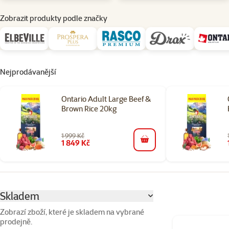
Zobrazit produkty podle značky
Nejprodávanější
Ontario Adult Large Beef &
Brown Rice 20kg
1 999 Kč
1 849 Kč
do košíku
Parametrický filtr
Vybrané filtry
Skladem
Zobrazí zboží, které je skladem na vybrané
prodejně.
Produkty v kateg