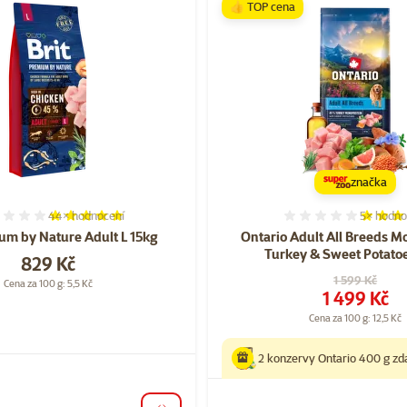
👍 TOP cena
značka
44×
hodnocení
5×
hodno
Hodnocení 97%, počet hodnocení: 44
Hodnocen
ium by Nature Adult L 15kg
Ontario Adult All Breeds M
Turkey & Sweet Potato
Cena
829 Kč
Původní cena
1 599 Kč
Cena za 100 g: 5,5 Kč
Cena
1 499 Kč
Cena za 100 g: 12,5 Kč
2 konzervy Ontario 400 g z