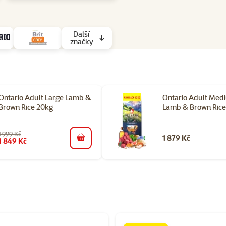
Další
značky
Ontario Adult Large Lamb &
Ontario Adult Med
Brown Rice 20kg
Lamb & Brown Rice
1 999 Kč
1 879 Kč
1 849 Kč
do košíku
orii Granule pro psy