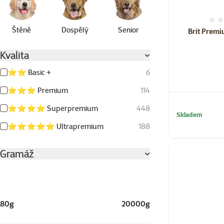
Štěně
Dospělý
Senior
Brit Premi
Kvalita
⭐⭐ Basic +
6
⭐⭐⭐ Premium
114
⭐⭐⭐⭐ Superpremium
448
Skladem
⭐⭐⭐⭐⭐ Ultrapremium
188
Gramáž
80g
20000g