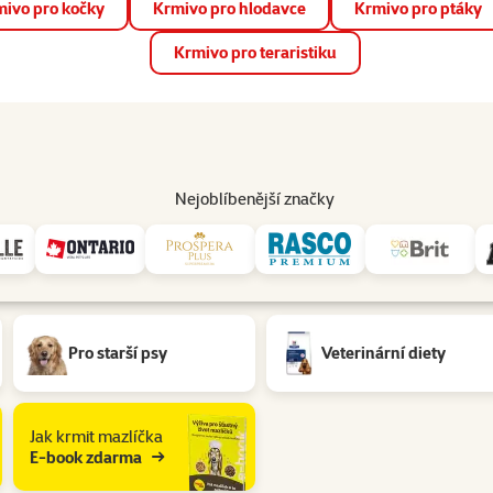
ivo pro kočky
Krmivo pro hlodavce
Krmivo pro ptáky
📱 Stáhněte si novou aplikaci Super zoo.
Více informací
Krmivo pro teraristiku
op
Akce a slevy
Prodejny
Služby
Poradna
Pomá
206
Nejoblíbenější značky
Pro starší psy
Veterinární diety
Jak krmit mazlíčka
E-book zdarma