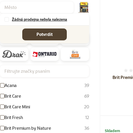
Žádná prodejna nebyla nalezena
Značky
Potvrdit
Filtrujte značky psaním
Brit Prem
Acana
39
Brit Care
69
Brit Care Mini
20
Brit Fresh
12
Brit Premium by Nature
36
Skladem