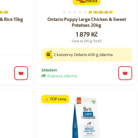
značka
ocení
2×
hodnocení
í 96%, počet hodnocení: 43
Hodnocení 100%, počet ho
& Rice 15kg
Ontario Puppy Large Chicken & Sweet
Potatoes 20kg
Cena
1 879 Kč
Cena za 100 g: 9,4 Kč
2 konzervy Ontario 400 g zdarma
Skladem
do košíku
do koš
Doprava zdarma
👍 TOP cena