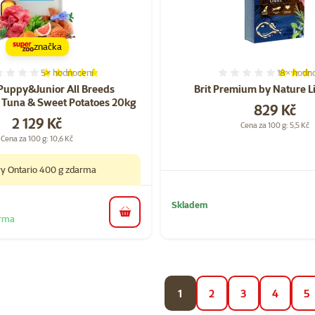
značka
5×
hodnocení
18×
hodno
Hodnocení 96%, počet hodnocení: 5
Hodnocen
Puppy&Junior All Breeds
Brit Premium by Nature L
 Tuna & Sweet Potatoes 20kg
Cena
829 Kč
Cena
2 129 Kč
Cena za 100 g: 5,5 Kč
Cena za 100 g: 10,6 Kč
vy Ontario 400 g zdarma
Skladem
do košíku
arma
1
2
3
4
5