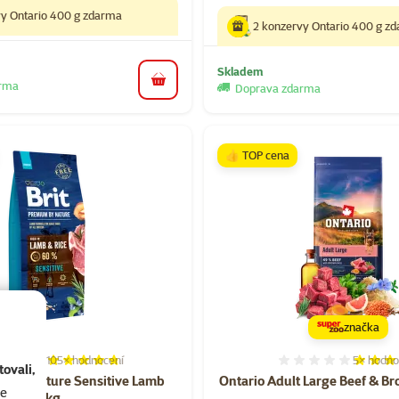
vy Ontario 400 g zdarma
2 konzervy Ontario 400 g z
Skladem
arma
do košíku
Doprava zdarma
👍 TOP cena
značka
105×
hodnocení
5×
hodno
Hodnocení 94%, počet hodnocení: 105
Hodnocen
ovali,
m by Nature Sensitive Lamb
Ontario Adult Large Beef & Br
se
15kg