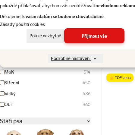
pokaždé přihlašovat, abychom vás neobtěžovali
nevhodnou reklam
Hodnocení 60%
6
Děkujeme,
k vašim datům se budeme chovat slušně
.
Hodnocení 40%
4
Zásady použití cookies
Hodnocení 20%
5
Pouze nezbytné
Přijmout vše
Velikost psa
Skladem
Podrobné nastavení
Miniaturní
321
Malý
514
👍 TOP cena
Střední
450
Velký
486
Obří
360
Stáří psa