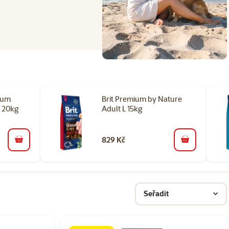
ium
Brit Premium by Nature
 20kg
Adult L 15kg
829 Kč
do košíku
do košíku
Seřadit