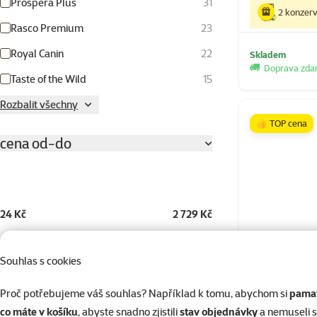
Prospera Plus
31
2 konzer
Rasco Premium
23
Royal Canin
22
Skladem
Doprava zd
Taste of the Wild
15
Rozbalit všechny
👍 TOP cena
cena od-do
24 Kč
2 729 Kč
Hodnocení
Souhlas s cookies
Hodnocení 100%
310
Proč potřebujeme váš souhlas? Například k tomu, abychom si
pamat
Brit Premiu
Hodnocení 80%
35
co máte v košíku
, abyste snadno zjistili
stav objednávky
a nemuseli 