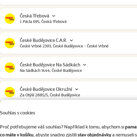
Česká Třebová
J. Pácla 695, Česká Třebová
České Budějovice C.A.R.
České Vrbné 2393, České Budějovice - České Vrbné
České Budějovice Na Sádkách
Na Sádkách 1444, České Budějovice
České Budějovice Okružní
Za Otýlií 2885/5, České Budějovice
Souhlas s cookies
České Budějovice Strakonická
Strakonická 2907, České Budějovice
Proč potřebujeme váš souhlas? Například k tomu, abychom si
pamat
co máte v košíku
, abyste snadno zjistili
stav objednávky
a nemuseli 