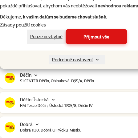
Český Krumlov
pokaždé přihlašovat, abychom vás neobtěžovali
nevhodnou reklam
Urbinská 238, Český Krumlov
Děkujeme,
k vašim datům se budeme chovat slušně
.
Zásady použití cookies
Čestlice
Čestlice komerční zóna, U Makra 123, Čestlice
Pouze nezbytné
Přijmout vše
Dačice
Toužínská 199, Dačice
Podrobné nastavení
Děčín
S1 CENTER Děčín, Oblouková 1395/4, Děčín
Děčín Ústecká
HM Tesco Děčín, Ústecká 1905/8, Děčín IV
Dobrá
Dobrá 1130, Dobrá u Frýdku-Místku