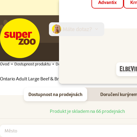
Advantix
Krm
Máte dotaz?
E-sh
Úvod
Dostupnost produktu
Dostupnost produktu
Ontario Adult Large Beef & Brown Rice 20kg
Dostupnost na prodejnách
Doručení kurýre
Dostupnost na prodejnách
Produkt je skladem na 66 prodejnách