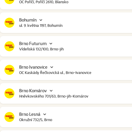
OC Poříčí, Poříčí 2610, Blansko
Bohumín
ul. 9. května 1197, Bohumín
Brno Futurum
Vídeňská 132/100, Brno-jih
Brno Ivanovice
OC Kaskády Řečkovická ul., Brno-Ivanovice
Brno Komárov
Hněvkovského 701/63, Brno-jih-Komárov
Brno Lesná
Okružní 732/5, Brno