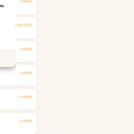
v úterý
ou
.
zítra od 10:00
v úterý
v úterý
v úterý
v úterý