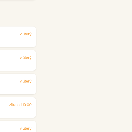
v úterý
v úterý
v úterý
zítra od 10:00
v úterý