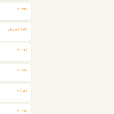
v úterý
zítra od 10:00
v úterý
v úterý
v úterý
v úterý