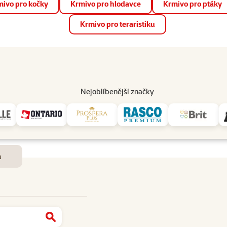
ivo pro kočky
Krmivo pro hlodavce
Krmivo pro ptáky
📱 Stáhněte si novou aplikaci Super zoo.
Více informací
Krmivo pro teraristiku
op
Akce a slevy
Prodejny
Služby
Poradna
Pomá
206
Nejoblíbenější značky
Dostupnost a doručení
m
Najít