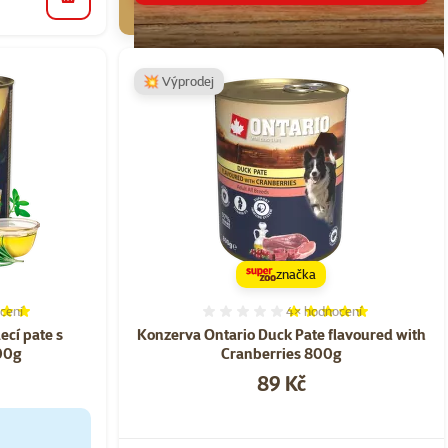
do košíku
💥 Výprodej
značka
cení
4×
hodnocení
í 100%, počet hodnocení: 2
Hodnocení 100%, počet h
ecí pate s
Konzerva Ontario Duck Pate flavoured with
00g
Cranberries 800g
Cena
89 Kč