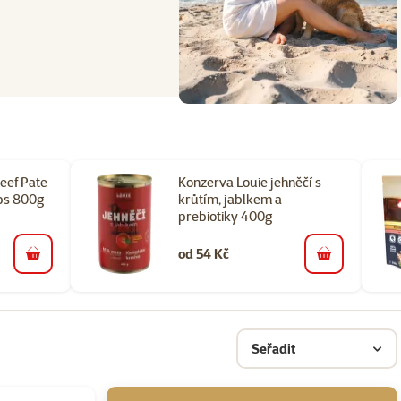
eef Pate
Konzerva Louie jehněčí s
bs 800g
krůtím, jablkem a
prebiotiky 400g
od 54 Kč
do košíku
do košíku
Seřadit