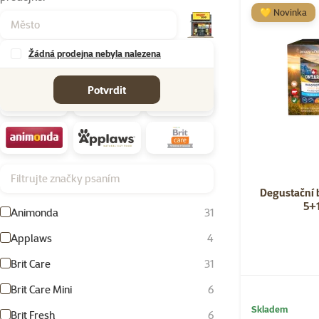
💛 Novinka
Žádná prodejna nebyla nalezena
Značky
Potvrdit
Filtrujte značky psaním
Degustační 
5+
Animonda
31
Applaws
4
Brit Care
31
Brit Care Mini
6
Skladem
Brit Fresh
6