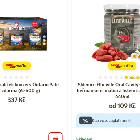
značka
značka
1×
hodno
Hodnocení 0%
Hodnocen
balíček konzerv Ontario Pate
Sklenice Elbeville Oral Cavity
1 zdarma (6×400 g)
heřmánkem, mátou a listem č
440ml
Cena
337 Kč
Cena
od 109 Kč
%
Kup více, zaplať méně
Skladem