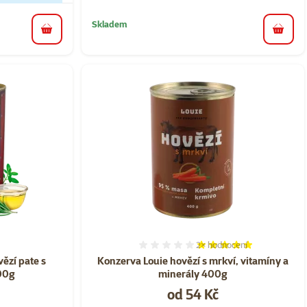
Skladem
do koš
do košíku
2×
hodnocení
ní 0%
Hodnocení 100%, počet ho
ězí pate s
Konzerva Louie hovězí s mrkví, vitamíny a
400g
minerály 400g
Cena
od 54 Kč