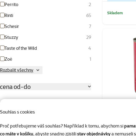
Perrito
2
Skladem
Rinti
65
Schesir
7
Stuzzy
29
Taste of the Wild
4
Zoë
1
Rozbalit všechny
cena od-do
Souhlas s cookies
Konzerva 
19 Kč
337 Kč
vita
Proč potřebujeme váš souhlas? Například k tomu, abychom si
pamat
Hodnocení
co máte v košíku
, abyste snadno zjistili
stav objednávky
a nemuseli 