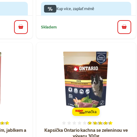
%
Kup více, zaplať méně
Skladem
do košíku
do koš
značka
cení
6×
hodnocení
í 100%, počet hodnocení: 3
Hodnocení 100%, počet ho
ím, jablkem a
Kapsička Ontario kachna se zeleninou ve
vývaru 300g