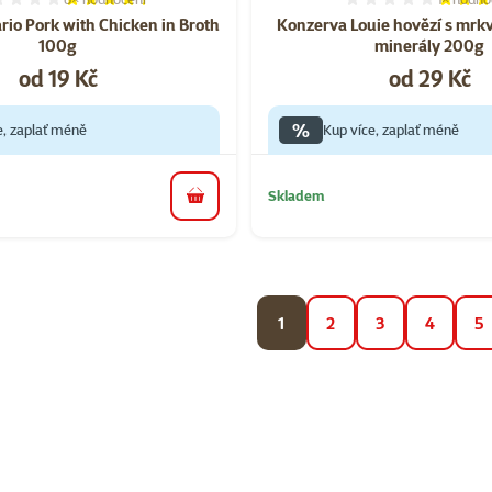
Hodnocení 87%, počet hodnocení: 6
Hodnocen
rio Pork with Chicken in Broth
Konzerva Louie hovězí s mrkv
100g
minerály 200g
Cena
Cena
od 19 Kč
od 29 Kč
%
e, zaplať méně
Kup více, zaplať méně
Skladem
do košíku
1
2
3
4
5