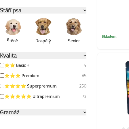
Stáří psa
Skladem
Štěně
Dospělý
Senior
Kvalita
⭐⭐ Basic +
4
⭐⭐⭐ Premium
65
⭐⭐⭐⭐ Superpremium
250
⭐⭐⭐⭐⭐ Ultrapremium
73
Gramáž