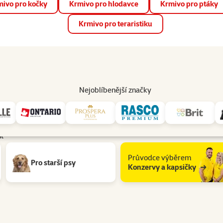
ivo pro kočky
Krmivo pro hlodavce
Krmivo pro ptáky
📱 Stáhněte si novou aplikaci Super zoo.
Více informací
Krmivo pro teraristiku
op
Akce a slevy
Prodejny
Služby
Poradna
Pomá
206
Nejoblíbenější značky
it
Průvodce výběrem
Pro starší psy
Konzervy a kapsičky