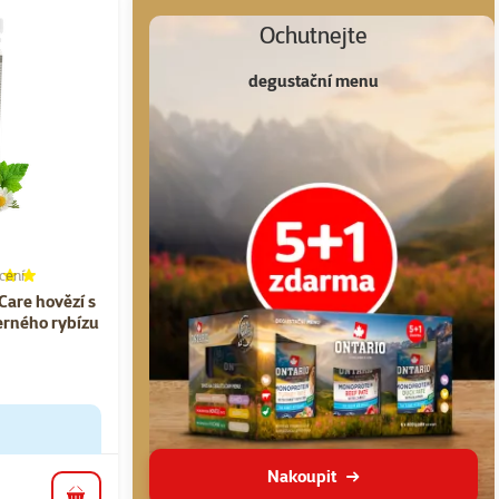
Ochutnejte
degustační menu
cení
í 100%, počet hodnocení: 1
 Care hovězí s
erného rybízu
Nakoupit