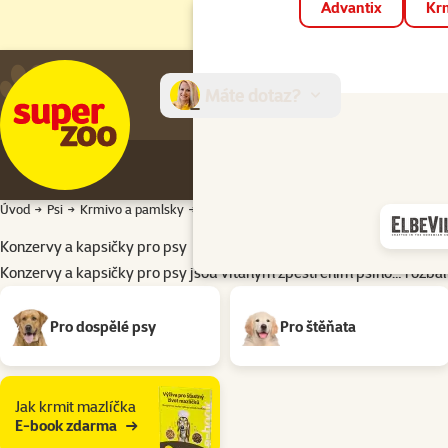
Advantix
Krm
Máte dotaz?
E-sh
Úvod
Psi
Krmivo a pamlsky
Konzervy a kapsičky
Konzervy a kapsičky pro psy
Konzervy a kapsičky pro psy jsou vítaným zpestřením psího…
rozbal
Podkategorie
Pro dospělé psy
Pro štěňata
Jak krmit mazlíčka
E-book zdarma