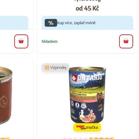
Cena
od 45 Kč
%
Kup více, zaplať méně
Skladem
do košíku
do koš
💥 Výprodej
značka
cení
2×
hodnocení