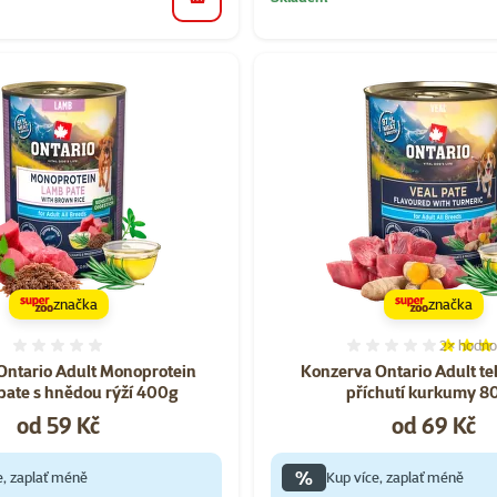
do košíku
značka
značka
2×
hodno
Hodnocení 0%
Hodnocen
Ontario Adult Monoprotein
Konzerva Ontario Adult tel
 pate s hnědou rýží 400g
příchutí kurkumy 8
Cena
Cena
od 59 Kč
od 69 Kč
%
e, zaplať méně
Kup více, zaplať méně