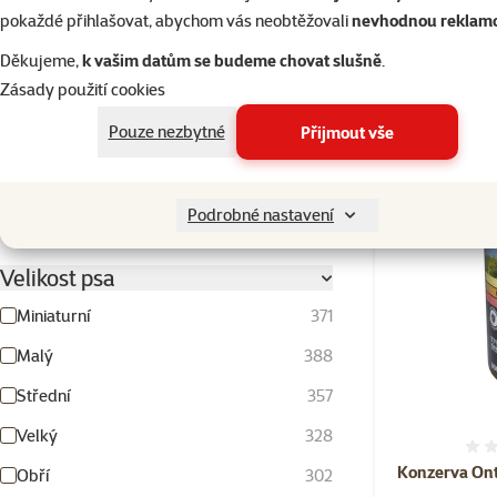
pokaždé přihlašovat, abychom vás neobtěžovali
nevhodnou reklam
%
Kup víc
Hodnocení 100%
177
Děkujeme,
k vašim datům se budeme chovat slušně
.
Hodnocení 80%
16
Zásady použití cookies
Skladem
Hodnocení 60%
2
Pouze nezbytné
Přijmout vše
Hodnocení 40%
1
💥 Výprodej
Hodnocení 20%
2
Podrobné nastavení
Velikost psa
Miniaturní
371
Malý
388
Střední
357
Velký
328
Konzerva Ont
Obří
302