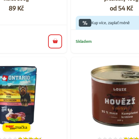
Cena
Cena
89 Kč
od 54 Kč
%
Kup více, zaplať méně
Skladem
do košíku
značka
6×
hodnocení
1×
hodno