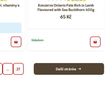
í 100%, počet hodnocení: 1
Hodnocení 100%, počet ho
í, vitamíny a
Konzerva Ontario Pate Rich in Lamb
Flavoured with Sea Buckthorn 400g
Cena
65 Kč
Skladem
do koš
do košíku
…
27
Další stránka