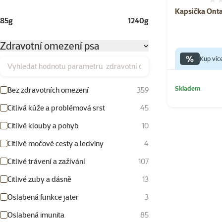
Kapsička Onta
85g
1240g
Zdravotní omezení psa
%
Kup víc
Vyhledat hodnotu parametru zdravotní omezení psa
Skladem
Bez zdravotních omezení
359
Citlivá kůže a problémová srst
45
Citlivé klouby a pohyb
10
Citlivé močové cesty a ledviny
4
Citlivé trávení a zažívání
107
Citlivé zuby a dásně
13
Oslabená funkce jater
3
Oslabená imunita
85