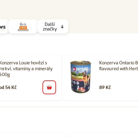
Další
značky
Konzerva Louie hovězí s
Konzerva Ontario B
mrkví, vitamíny a minerály
flavoured with Her
400g
od 54 Kč
89 Kč
do košíku
orii Konzervy a kapsičky pro psy