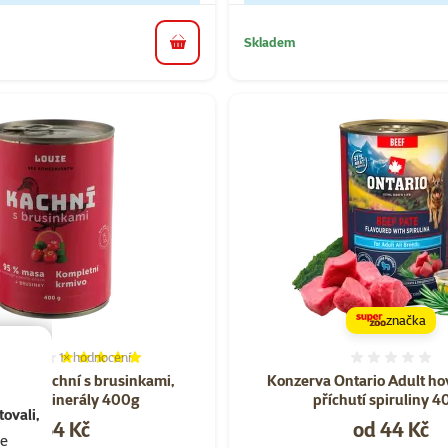
Skladem
do košíku
značka
1×
hodnocení
Hodnocení 100%, počet hodnocení: 1
Hodnoce
Louie kachní s brusinkami,
Konzerva Ontario Adult hov
míny a minerály 400g
příchutí spiruliny 
ovali,
Cena
Cena
od 54 Kč
od 44 Kč
se