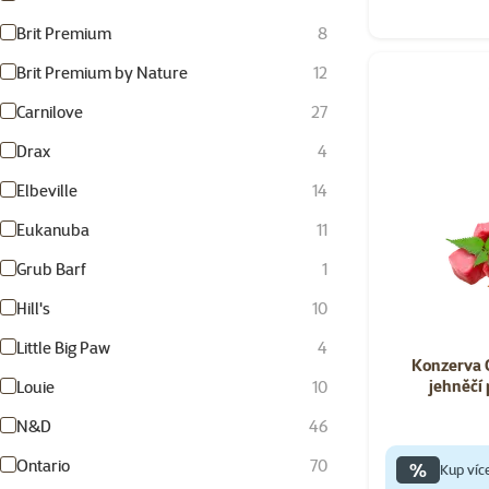
Brit Premium
8
Brit Premium by Nature
12
Carnilove
27
Drax
4
Elbeville
14
Eukanuba
11
Grub Barf
1
Hill's
10
Little Big Paw
4
Konzerva 
jehněčí
Louie
10
N&D
46
Ontario
70
%
Kup víc