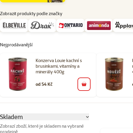
Zobrazit produkty podle značky
Nejprodávanější
Konzerva Louie kachní s
brusinkami, vitamíny a
minerály 400g
od 54 Kč
do košíku
Parametrický filtr
Vybrané filtry
Skladem
Zobrazí zboží, které je skladem na vybrané
prodejně.
Produkty v kateg