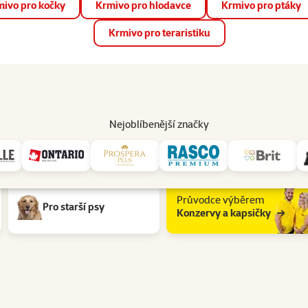
ivo pro kočky
Krmivo pro hlodavce
Krmivo pro ptáky
📱 Stáhněte si novou aplikaci Super zoo.
Více informací
Krmivo pro teraristiku
op
Akce a slevy
Prodejny
Služby
Poradna
Pomá
206
Nejoblíbenější značky
 pro psy Složení: Telecí maso
Průvodce výběrem
Pro starší psy
Konzervy a kapsičky