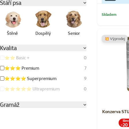
Stáří psa
Skladem
Štěně
Dospělý
Senior
💥 Výprodej
Kvalita
⭐⭐ Basic +
0
⭐⭐⭐ Premium
7
⭐⭐⭐⭐ Superpremium
9
⭐⭐⭐⭐⭐ Ultrapremium
0
Gramáž
Konzerva STU
Slev
-20