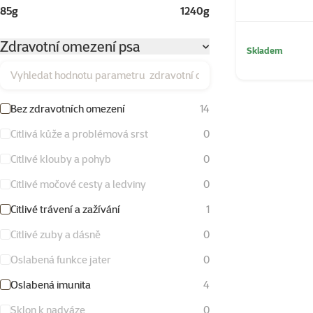
85g
1240g
Zdravotní omezení psa
Skladem
Vyhledat hodnotu parametru zdravotní omezení psa
Bez zdravotních omezení
14
Citlivá kůže a problémová srst
0
Citlivé klouby a pohyb
0
Citlivé močové cesty a ledviny
0
Citlivé trávení a zažívání
1
Citlivé zuby a dásně
0
Oslabená funkce jater
0
Oslabená imunita
4
Sklon k nadváze
0