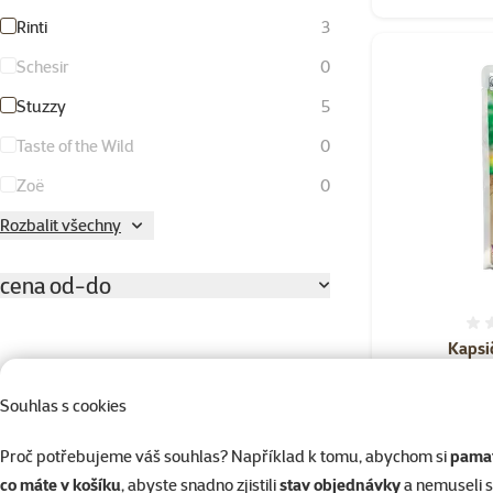
Rinti
3
Schesir
0
Stuzzy
5
Taste of the Wild
0
Zoë
0
Rozbalit všechny
cena od-do
Kapsi
te
19 Kč
337 Kč
Souhlas s cookies
Hodnocení
%
Kup víc
Proč potřebujeme váš souhlas? Například k tomu, abychom si
pamat
co máte v košíku
, abyste snadno zjistili
stav objednávky
a nemuseli 