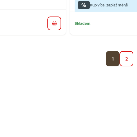
%
Kup více, zaplať méně
Skladem
do košíku
1
2