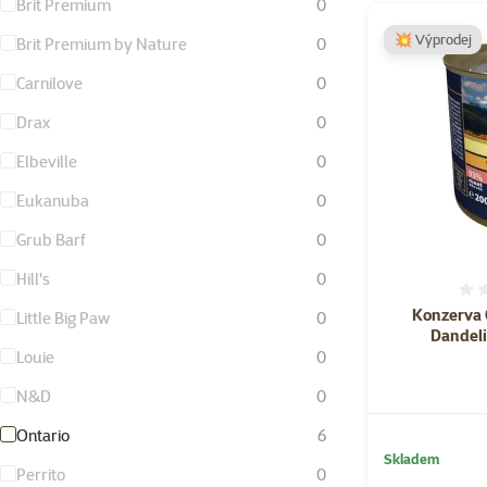
Brit Premium
0
💥 Výprodej
Brit Premium by Nature
0
Carnilove
0
Drax
0
Elbeville
0
Eukanuba
0
Grub Barf
0
Hill's
0
Konzerva 
Little Big Paw
0
Dandeli
Louie
0
N&D
0
Ontario
6
Skladem
Perrito
0