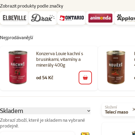
Zobrazit produkty podle značky
Nejprodávanější
Konzerva Louie kachní s
brusinkami, vitamíny a
minerály 400g
od 54 Kč
do košíku
Parametrický filtr
Vybrané filtry
Složení
Skladem
Telecí maso
Zobrazí zboží, které je skladem na vybrané
prodejně.
Produkty v kateg