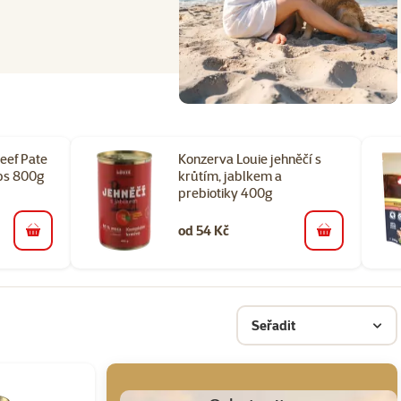
eef Pate
Konzerva Louie jehněčí s
bs 800g
krůtím, jablkem a
prebiotiky 400g
od 54 Kč
do košíku
do košíku
Seřadit