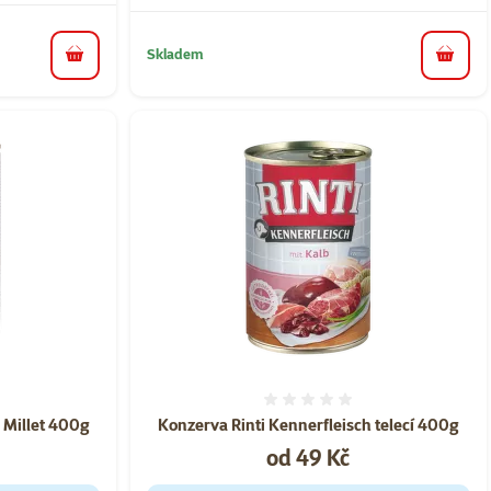
Skladem
do košíku
do koš
ní 0%
Hodnocení 0%
h Millet 400g
Konzerva Rinti Kennerfleisch telecí 400g
Cena
od 49 Kč