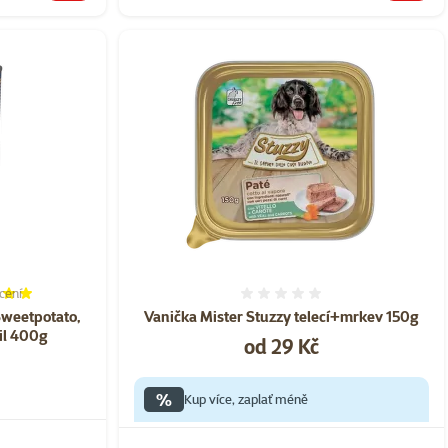
cení
í 100%, počet hodnocení: 1
Hodnocení 0%
Sweetpotato,
Vanička Mister Stuzzy telecí+mrkev 150g
il 400g
Cena
od 29 Kč
%
Kup více, zaplať méně