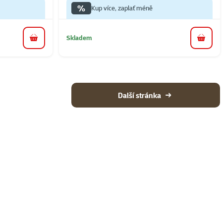
%
Kup více, zaplať méně
Skladem
do košíku
do koš
Další stránka