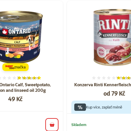
značka
2×
hodnocení
1×
hodno
Hodnocení 100%, počet hodnocení: 2
Hodnocen
Ontario Calf, Sweetpotato,
Konzerva Rinti Kennerfleisch
on and linseed oil 200g
Cena
od 79 Kč
Cena
49 Kč
%
Kup více, zaplať méně
Skladem
do košíku