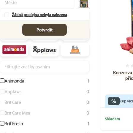
Žádná prodejna nebyla nalezena
Značky
Potvrdit
Filtrujte značky psaním
Konzerva O
pří
Animonda
1
Applaws
0
%
Kup víc
Brit Care
0
Brit Care Mini
0
Skladem
Brit Fresh
1