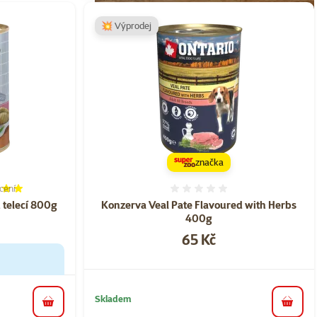
💥 Výprodej
značka
cení
í 100%, počet hodnocení: 1
Hodnocení 0%
 telecí 800g
Konzerva Veal Pate Flavoured with Herbs
400g
Cena
65 Kč
Skladem
do koš
do košíku