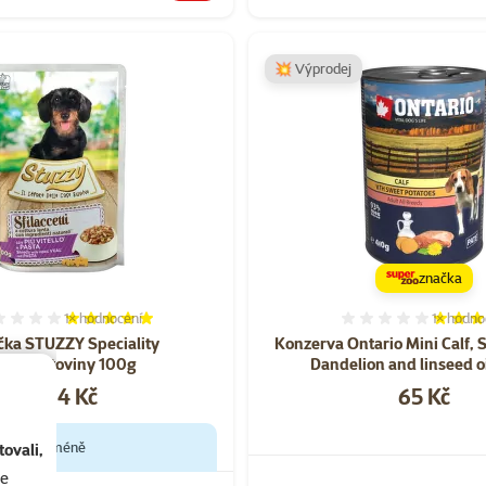
💥 Výprodej
značka
1×
hodnocení
1×
hodno
Hodnocení 100%, počet hodnocení: 1
Hodnocen
čka STUZZY Speciality
Konzerva Ontario Mini Calf, 
lecí+těstoviny 100g
Dandelion and linseed o
Cena
Cena
od 24 Kč
65 Kč
e, zaplať méně
ovali,
se