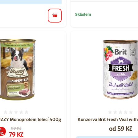
Skladem
do košíku
Hodnocení 0%
Hodnoce
ZZY Monoprotein telecí 400g
Konzerva Brit Fresh Veal wit
Cena
od 59 Kč
Původní cena
99 Kč
a
Cena
79 Kč
 %