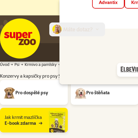
Advantix
Krm
Máte dotaz?
E-sh
Úvod
Psi
Krmivo a pamlsky
Konzervy a kapsičky
Konzervy a kapsičky
Konzervy a kapsičky pro psy Složení: Telecí maso
Podkategorie
Pro dospělé psy
Pro štěňata
Jak krmit mazlíčka
E-book zdarma