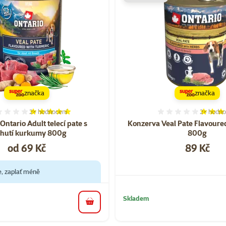
značka
značka
2×
hodnocení
2×
hodno
Hodnocení 100%, počet hodnocení: 2
Hodnocen
ntario Adult telecí pate s
Konzerva Veal Pate Flavoure
chutí kurkumy 800g
800g
Cena
Cena
od 69 Kč
89 Kč
e, zaplať méně
Skladem
do košíku