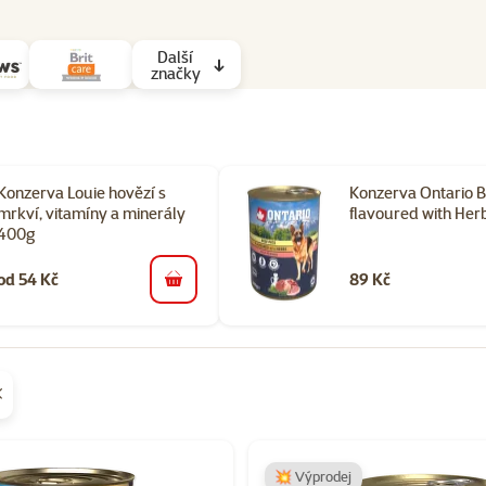
Další
značky
Konzerva Louie hovězí s
Konzerva Ontario B
mrkví, vitamíny a minerály
flavoured with Her
400g
od 54 Kč
89 Kč
do košíku
orii Konzervy a kapsičky pro psy
💥 Výprodej