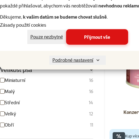
Hodnocení 100%
7
pokaždé přihlašovat, abychom vás neobtěžovali
nevhodnou reklam
Skladem
Hodnocení 80%
0
Děkujeme,
k vašim datům se budeme chovat slušně
.
Zásady použití cookies
Hodnocení 60%
0
Hodnocení 40%
Pouze nezbytné
0
Přijmout vše
Hodnocení 20%
0
Podrobné nastavení
Velikost psa
Miniaturní
16
Malý
16
Střední
14
Konzerv
Velký
12
Obří
11
%
Kup víc