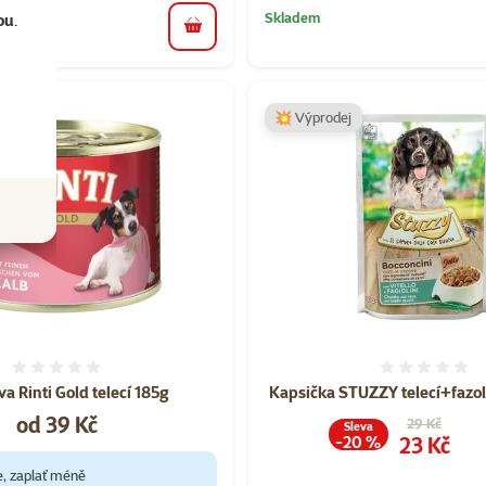
Skladem
ou
.
do košíku
💥 Výprodej
Hodnocení 0%
Hodnoce
a Rinti Gold telecí 185g
Kapsička STUZZY telecí+fazol
Cena
od 39 Kč
Původní cen
29 Kč
Sleva
Cena
23 Kč
-20 %
e, zaplať méně