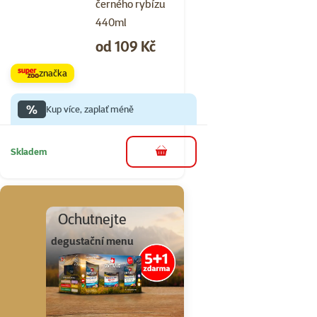
černého rybízu
440ml
Cena
od 109 Kč
značka
%
Kup více, zaplať méně
Skladem
do košíku
Ochutnejte
degustační menu