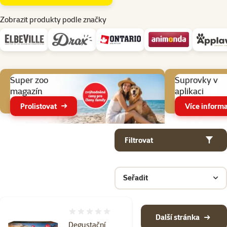
Zobrazit produkty podle značky
Aktuální akce
Super zoo
Suprovky v
magazín
aplikaci
Prolistovat
Více informa
Parametrický filtr
Vybrané filtry
Produkty v kategorii Konzervy a kapsičky pro psy
Filtrovat
Seřadit
Hodnocení 0%
Další stránka
Degustační