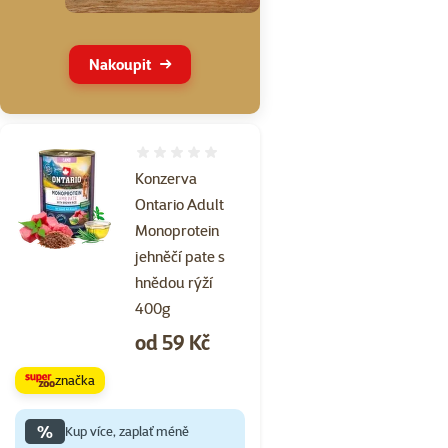
Nakoupit
Hodnocení 0%
Konzerva
Ontario Adult
Monoprotein
jehněčí pate s
hnědou rýží
400g
Cena
od 59 Kč
značka
%
Kup více, zaplať méně