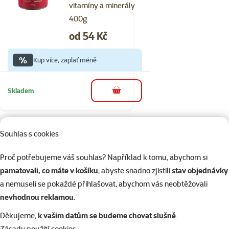
vitamíny a minerály
400g
Cena
od 54 Kč
%
Kup více, zaplať méně
Skladem
do košíku
Hodnocení 0%
Souhlas s cookies
Konzerva
Ontario Adult
Proč potřebujeme váš souhlas? Například k tomu, abychom si
hovězí pate s
pamatovali, co máte v košíku
, abyste snadno zjistili
stav objednávky
příchutí
a nemuseli se pokaždé přihlašovat, abychom vás neobtěžovali
spiruliny 400g
nevhodnou reklamou
.
Cena
od 44 Kč
Děkujeme,
k vašim datům se budeme chovat slušně
.
Zásady použití cookies