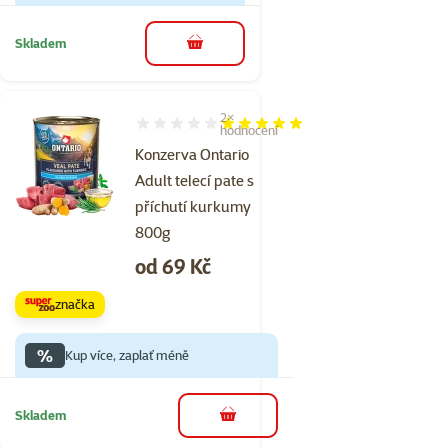
Skladem
do košíku
2×
Hodnocení 100%, počet hodnocení: 2
hodnocení
Konzerva Ontario
Adult telecí pate s
příchutí kurkumy
800g
Cena
od 69 Kč
značka
%
Kup více, zaplať méně
Skladem
do košíku