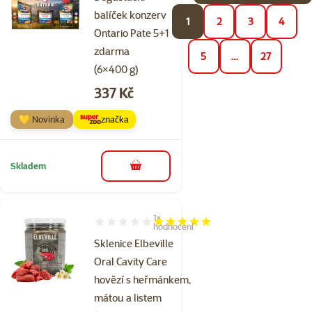
balíček konzerv
1
2
3
4
Ontario Pate 5+1
zdarma
5
…
27
(6×400 g)
Cena
337 Kč
💛 Novinka
značka
Skladem
do košíku
1×
Hodnocení 100%, počet hodnocení: 1
hodnocení
Sklenice Elbeville
Oral Cavity Care
hovězí s heřmánkem,
mátou a listem