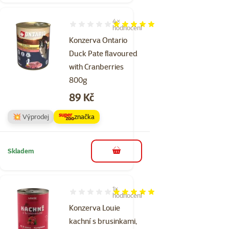
4×
Hodnocení 100%, počet hodnocení: 4
hodnocení
Konzerva Ontario
Duck Pate flavoured
with Cranberries
800g
Cena
89 Kč
💥 Výprodej
značka
Skladem
do košíku
1×
Hodnocení 100%, počet hodnocení: 1
hodnocení
Konzerva Louie
kachní s brusinkami,