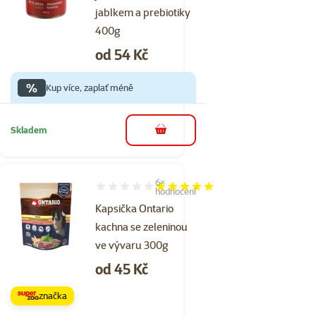
jablkem a prebiotiky
400g
Cena
od 54 Kč
%
Kup více, zaplať méně
Skladem
do košíku
6×
Hodnocení 100%, počet hodnocení: 6
hodnocení
Kapsička Ontario
kachna se zeleninou
ve vývaru 300g
Cena
od 45 Kč
značka