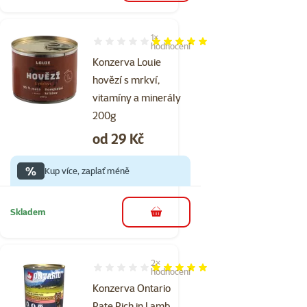
1×
Hodnocení 100%, počet hodnocení: 1
hodnocení
Konzerva Louie
hovězí s mrkví,
vitamíny a minerály
200g
Cena
od 29 Kč
%
Kup více, zaplať méně
Skladem
do košíku
2×
Hodnocení 100%, počet hodnocení: 2
hodnocení
Konzerva Ontario
Pate Rich in Lamb