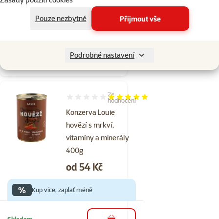
značka
Pouze nezbytné
Přijmout vše
%
Kup více, zaplať méně
Podrobné nastavení
Skladem
do košíku
2×
Hodnocení 100%, počet hodnocení: 2
hodnocení
Konzerva Louie
hovězí s mrkví,
vitamíny a minerály
400g
Cena
od 54 Kč
%
Kup více, zaplať méně
Skladem