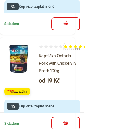
%
Kup více, zaplať méně
Skladem
do košíku
6×
Hodnocení 87%, počet hodnocení: 6
hodnocení
Kapsička Ontario
Pork with Chicken in
Broth 100g
Cena
od 19 Kč
značka
%
Kup více, zaplať méně
Skladem
do košíku