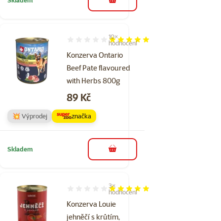
do košíku
10×
Hodnocení 100%, počet hodnocení: 10
hodnocení
Konzerva Ontario
Beef Pate flavoured
with Herbs 800g
Cena
89 Kč
💥 Výprodej
značka
Skladem
do košíku
3×
Hodnocení 100%, počet hodnocení: 3
hodnocení
Konzerva Louie
jehněčí s krůtím,