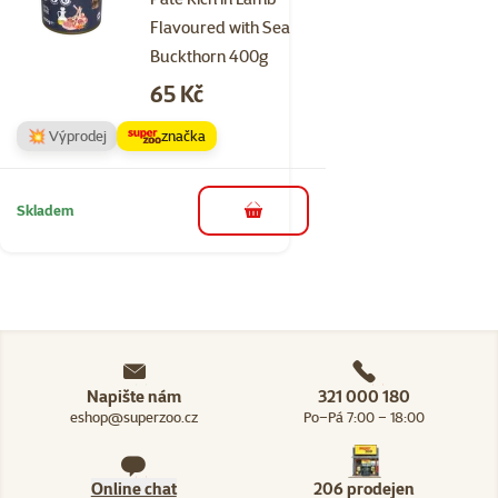
Flavoured with Sea
Buckthorn 400g
Cena
65 Kč
💥 Výprodej
značka
Skladem
do košíku
Napište nám
321 000 180
eshop@superzoo.cz
Po–Pá 7:00 – 18:00
Online chat
206 prodejen