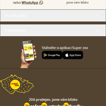
nebo
WhatsApp
jsme vám blízko
Menu v patičce
Pro zákazníky
O společnosti
Stáhněte si aplikaci Super zoo
206 prodejen,
jsme vám blízko