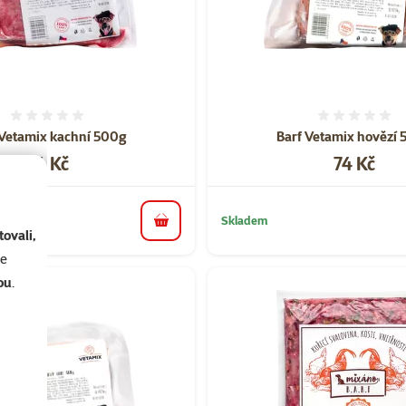
Hodnocení 0%
Hodnoce
 Vetamix kachní 500g
Barf Vetamix hovězí
Cena
Cena
74 Kč
74 Kč
Skladem
do košíku
ovali,
se
ou
.