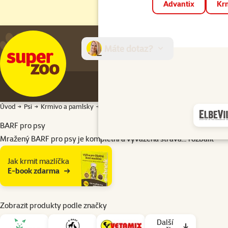
Advantix
Krm
Máte dotaz?
E-sh
Úvod
Psi
Krmivo a pamlsky
BARF
BARF pro psy
Mražený BARF pro psy je kompletní a vyvážená strava…
rozbalit
Podkategorie
Jak krmit mazlíčka
E-book zdarma
Zobrazit produkty podle značky
Další