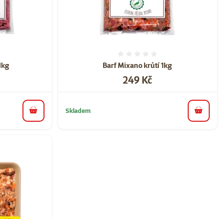
ní 0%
Hodnocení 0%
1kg
Barf Mixano krůtí 1kg
Cena
249 Kč
Skladem
do košíku
do koš