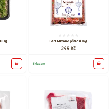
ní 0%
Hodnocení 0%
400g
Barf Mixano pštrosí 1kg
Cena
249 Kč
Skladem
do košíku
do koš