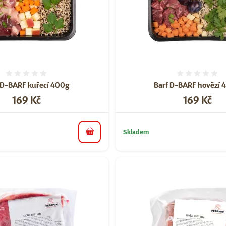
Hodnocení 0%
Hodnoce
 D-BARF kuřecí 400g
Barf D-BARF hovězí 
Cena
Cena
169 Kč
169 Kč
Skladem
do košíku