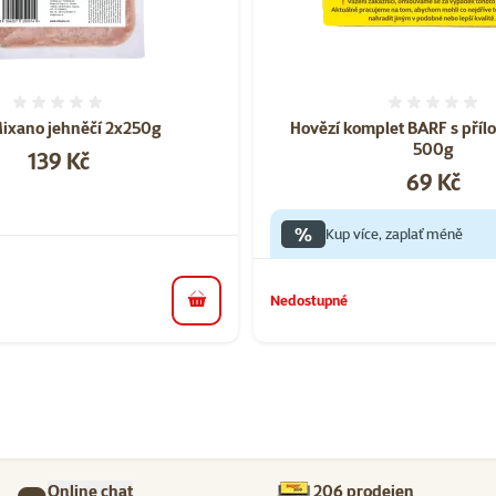
Hodnocení 0%
Hodnoce
Mixano jehněčí 2x250g
Hovězí komplet BARF s přílo
500g
Cena
139 Kč
Cena
69 Kč
%
Kup více, zaplať méně
Nedostupné
do košíku
Online chat
206 prodejen