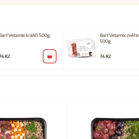
Barf Vetamix králičí 500g
Barf Vetamix zvěři
500g
74 Kč
74 Kč
do košíku
orii BARF pro psy