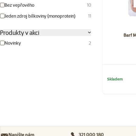
Bez vepřového
10
Jeden zdroj bílkoviny (monoprotein)
11
Produkty v akci
Barf 
Novinky
2
Skladem
Napište nám
321 000 180