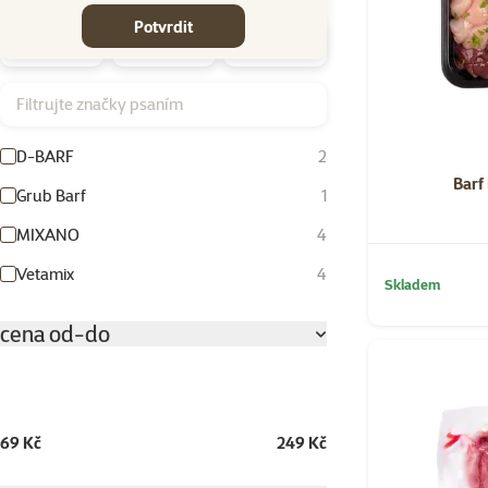
Potvrdit
Filtrujte značky psaním
D-BARF
2
Barf
Grub Barf
1
MIXANO
4
Vetamix
4
Skladem
cena od-do
69 Kč
249 Kč