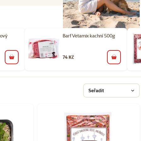
nový
Barf Vetamix kachní 500g
74 Kč
do košíku
do košíku
Seřadit