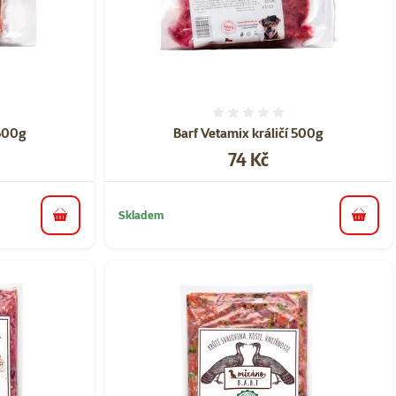
ní 0%
Hodnocení 0%
 500g
Barf Vetamix králičí 500g
Cena
74 Kč
Skladem
do košíku
do koš