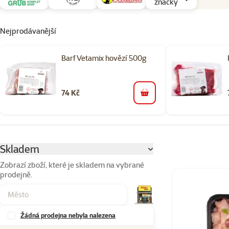
značky
Nejprodávanější
Barf Vetamix hovězí 500g
74 Kč
do košíku
Parametrický filtr
Vybrané filtry
Skladem
Zobrazí zboží, které je skladem na vybrané
prodejně.
Produkty v kateg
Žádná prodejna nebyla nalezena
Značky