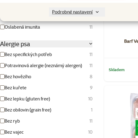
Bez zdravotních omezení
11
Podrobné nastavení
Citlivé trávení a zažívání
11
Oslabená imunita
11
Barf V
Alergie psa
Bez specifických potřeb
11
Potravinová alergie (neznámý alergen)
11
Skladem
Bez hovězího
8
Bez kuřete
9
Bez lepku (gluten free)
10
Bez obilovin (grain free)
1
Bez ryb
11
Bez vajec
10