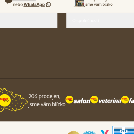
nebo
WhatsApp
jsme vám blízko
O společnosti
206 prodejen,
jsme vám blízko