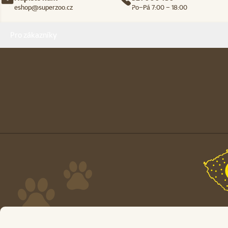
eshop@superzoo.cz
Po–Pá 7:00 – 18:00
Menu v patičce
Pro zákazníky