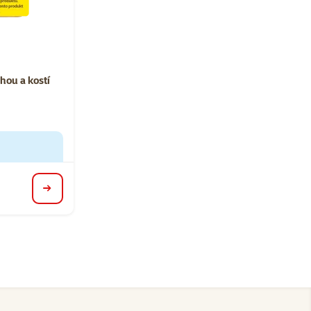
ní 0%
hou a kostí
detail