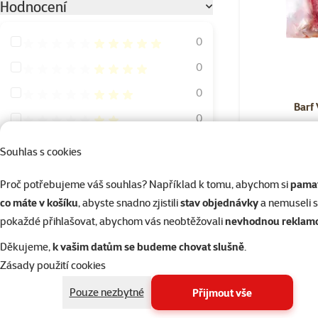
Hodnocení
Hodnocení 100%
0
Hodnocení 80%
0
Hodnocení 60%
0
Barf
Hodnocení 40%
0
Hodnocení 20%
0
Souhlas s cookies
Skladem
Proč potřebujeme váš souhlas? Například k tomu, abychom si
pamat
Stáří psa
co máte v košíku
, abyste snadno zjistili
stav objednávky
a nemuseli 
pokaždé přihlašovat, abychom vás neobtěžovali
nevhodnou reklam
Děkujeme,
k vašim datům se budeme chovat slušně
.
Zásady použití cookies
Štěně
Dospělý
Senior
Pouze nezbytné
Přijmout vše
Zdravotní omezení psa