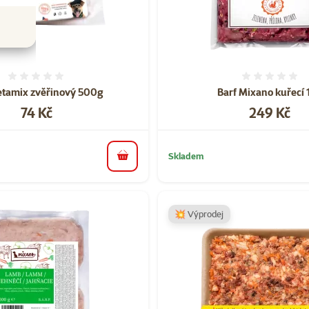
Hodnocení 0%
Hodnoce
etamix zvěřinový 500g
Barf Mixano kuřecí 
Cena
Cena
74 Kč
249 Kč
Skladem
do košíku
💥 Výprodej