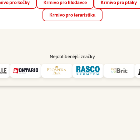
ivo pro kočky
Krmivo pro hlodavce
Krmivo pro ptáky
📱 Stáhněte si novou aplikaci Super zoo.
Více informací
Krmivo pro teraristiku
op
Akce a slevy
Prodejny
Služby
Poradna
Pomá
206
Nejoblíbenější značky