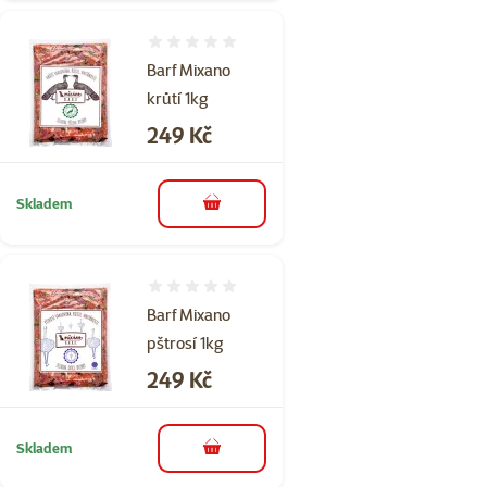
Hodnocení 0%
Barf Mixano
krůtí 1kg
Cena
249 Kč
Skladem
do košíku
Hodnocení 0%
Barf Mixano
pštrosí 1kg
Cena
249 Kč
Skladem
do košíku