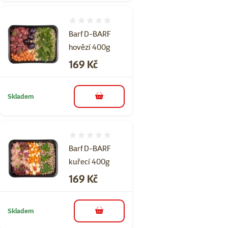
Hodnocení 0%
Barf D-BARF
hovězí 400g
Cena
169 Kč
Skladem
do košíku
Hodnocení 0%
Barf D-BARF
kuřecí 400g
Cena
169 Kč
Skladem
do košíku