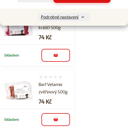
Hodnocení 0%
Podrobné nastavení
Barf Vetamix
králičí 500g
Cena
74 Kč
Skladem
do košíku
Hodnocení 0%
Barf Vetamix
zvěřinový 500g
Cena
74 Kč
Skladem
do košíku