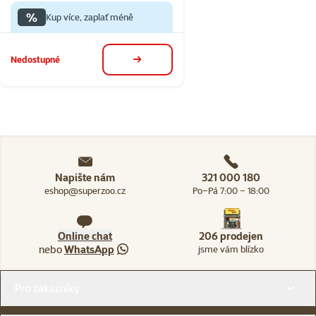
%
Kup více, zaplať méně
Nedostupné
detail
Napište nám
321 000 180
eshop@superzoo.cz
Po–Pá 7:00 – 18:00
Online chat
206 prodejen
nebo
WhatsApp
jsme vám blízko
Menu v patičce
Pro zákazníky