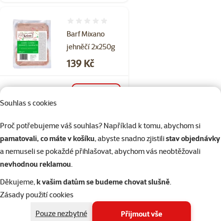
Hodnocení 0%
Barf Mixano
jehněčí 2x250g
Cena
139 Kč
Skladem
do košíku
Souhlas s cookies
Proč potřebujeme váš souhlas? Například k tomu, abychom si
Hodnocení 0%
pamatovali, co máte v košíku
, abyste snadno zjistili
stav objednávky
Barf Vetamix
a nemuseli se pokaždé přihlašovat, abychom vás neobtěžovali
hovězí 500g
nevhodnou reklamou
.
Cena
74 Kč
Děkujeme,
k vašim datům se budeme chovat slušně
.
Zásady použití cookies
Skladem
do košíku
Pouze nezbytné
Přijmout vše