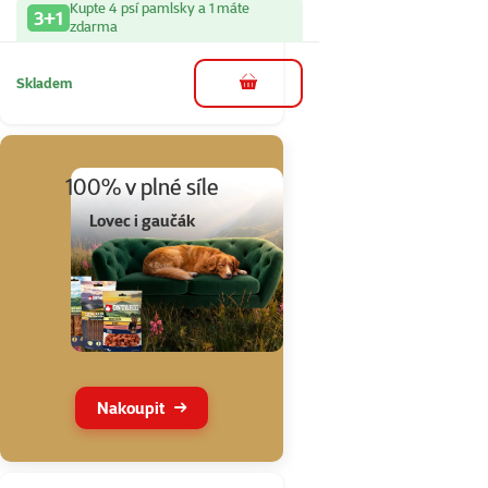
Kupte 4 psí pamlsky a 1 máte
3+1
zdarma
Skladem
do košíku
100% v plné síle
Lovec i gaučák
Nakoupit