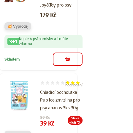
Joy&Toy pro psy
Cena
179 Kč
💥 Výprodej
Kupte 4 psí pamlsky a 1 máte
3+1
zdarma
Skladem
do košíku
3×
Hodnocení 60%, počet hodnocení: 3
hodnocení
Chladící pochoutka
Pup Ice zmrzlina pro
psy ananas 3ks 90g
Původní cena
89 Kč
Sleva
Cena
39 Kč
-56 %