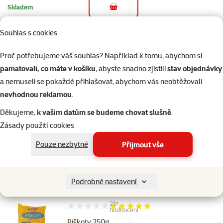
Skladem
do košíku
Souhlas s cookies
54×
Hodnocení 94%, počet hodnocení: 54
hodnocení
Proč potřebujeme váš souhlas? Například k tomu, abychom si
Ontario Dental Stick
pamatovali, co máte v košíku
, abyste snadno zjistili
stav objednávky
Original 180g
a nemuseli se pokaždé přihlašovat, abychom vás neobtěžovali
Cena
49 Kč
nevhodnou reklamou
.
značka
Děkujeme,
k vašim datům se budeme chovat slušně
.
Zásady použití cookies
Kupte 4 psí pamlsky a 1 máte
3+1
zdarma
Pouze nezbytné
Přijmout vše
Skladem
do košíku
Podrobné nastavení
21×
Hodnocení 99%, počet hodnocení: 21
hodnocení
Piškoty 250g