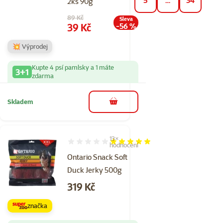
5
…
34
2ks 90g
Původní cena
89 Kč
Sleva
Cena
39 Kč
-56 %
💥 Výprodej
Kupte 4 psí pamlsky a 1 máte
3+1
zdarma
Skladem
do košíku
13×
Hodnocení 97%, počet hodnocení: 13
hodnocení
Ontario Snack Soft
Duck Jerky 500g
Cena
319 Kč
značka