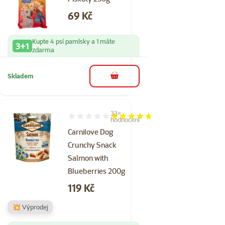
Cena
69 Kč
Kupte 4 psí pamlsky a 1 máte
3+1
zdarma
Skladem
do košíku
33×
Hodnocení 95%, počet hodnocení: 33
hodnocení
Carnilove Dog
Crunchy Snack
Salmon with
Blueberries 200g
Cena
119 Kč
💥 Výprodej