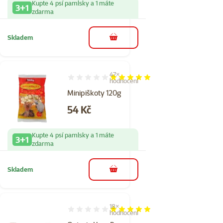
Kupte 4 psí pamlsky a 1 máte
3+1
zdarma
Skladem
do košíku
47×
Hodnocení 98%, počet hodnocení: 47
hodnocení
Minipiškoty 120g
Cena
54 Kč
Kupte 4 psí pamlsky a 1 máte
3+1
zdarma
Skladem
do košíku
18×
Hodnocení 99%, počet hodnocení: 18
hodnocení