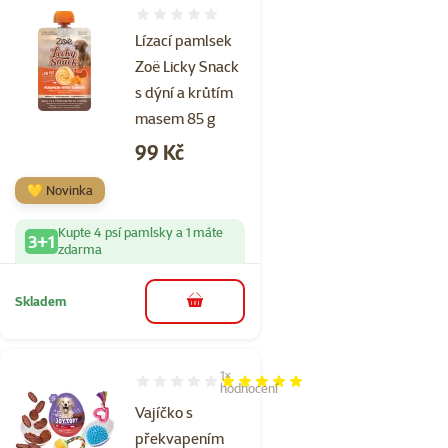
Hodnocení 0%
Lízací pamlsek
Zoë Licky Snack
s dýní a krůtím
masem 85 g
Cena
99 Kč
💛 Novinka
Kupte 4 psí pamlsky a 1 máte
3+1
zdarma
Skladem
do košíku
1×
Hodnocení 100%, počet hodnocení: 1
hodnocení
Vajíčko s
překvapením