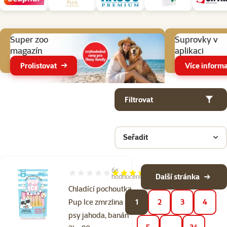
Aktuální akce
Super zoo
Suprovky v
magazín
aplikaci
Prolistovat
Více informa
Parametrický filtr
Vybrané filtry
Produkty v kategorii Pamlsky a pochoutky pro psy
Filtrovat
Seřadit
6×
Hodnocení 80%, počet hodnocení: 6
Další stránka
hodnocení
Chladící pochoutka
Pup Ice zmrzlina pro
1
2
3
4
psy jahoda, banán