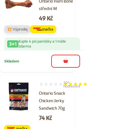
Ontario Ham Bone
střední M
Cena
49 Kč
💥 Výprodej
značka
Kupte 4 psí pamlsky a 1 máte
3+1
zdarma
Skladem
do košíku
20×
Hodnocení 99%, počet hodnocení: 20
hodnocení
Ontario Snack
Chicken Jerky
Sandwich 70g
Cena
74 Kč
značka