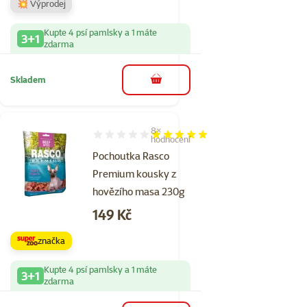
💥 Výprodej
Kupte 4 psí pamlsky a 1 máte
3+1
zdarma
Skladem
do košíku
8×
Hodnocení 100%, počet hodnocení: 8
hodnocení
Pochoutka Rasco
Premium kousky z
hovězího masa 230g
Cena
149 Kč
značka
Kupte 4 psí pamlsky a 1 máte
3+1
zdarma