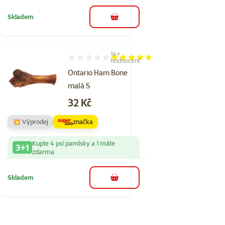
Skladem
do košíku
14×
Hodnocení 94%, počet hodnocení: 14
hodnocení
Ontario Ham Bone
malá S
Cena
32 Kč
💥 Výprodej
značka
Kupte 4 psí pamlsky a 1 máte
3+1
zdarma
Skladem
do košíku