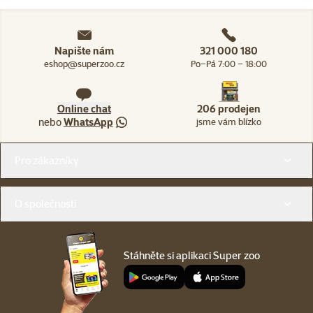
Napište nám
321 000 180
eshop@superzoo.cz
Po–Pá 7:00 – 18:00
Online chat
206 prodejen
nebo
WhatsApp
jsme vám blízko
Menu v patičce
Pro zákazníky
O společnosti
Stáhněte si aplikaci Super zoo