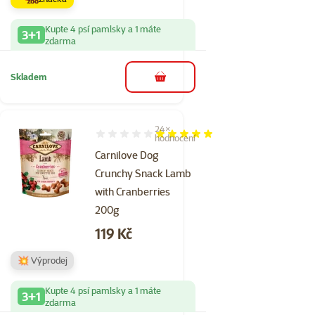
Kupte 4 psí pamlsky a 1 máte
3+1
zdarma
Skladem
do košíku
24×
Hodnocení 97%, počet hodnocení: 24
hodnocení
Carnilove Dog
Crunchy Snack Lamb
with Cranberries
200g
Cena
119 Kč
💥 Výprodej
Kupte 4 psí pamlsky a 1 máte
3+1
zdarma