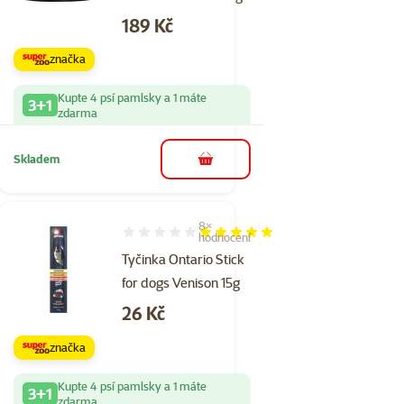
Cena
189 Kč
značka
Kupte 4 psí pamlsky a 1 máte
3+1
zdarma
Skladem
do košíku
8×
Hodnocení 100%, počet hodnocení: 8
hodnocení
Tyčinka Ontario Stick
for dogs Venison 15g
Cena
26 Kč
značka
Kupte 4 psí pamlsky a 1 máte
3+1
zdarma