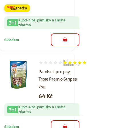
značka
Kupte 4 psí pamlsky a 1 máte
3+1
zdarma
Skladem
do košíku
10×
Hodnocení 100%, počet hodnocení: 10
hodnocení
Pamlsek pro psy
Trixie Premio Stripes
75g
Cena
64 Kč
Kupte 4 psí pamlsky a 1 máte
3+1
zdarma
Skladem