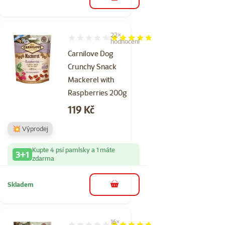
do košíku
22×
Hodnocení 95%, počet hodnocení: 22
hodnocení
Carnilove Dog
Crunchy Snack
Mackerel with
Raspberries 200g
Cena
119 Kč
💥 Výprodej
Kupte 4 psí pamlsky a 1 máte
3+1
zdarma
Skladem
do košíku
16×