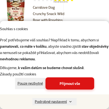
Hodnocení 94%, počet hodnocení: 16
hodnocení
Carnilove Dog
Crunchy Snack Wild
Boar with Rosehips
200g
Souhlas s cookies
Cena
119 Kč
Proč potřebujeme váš souhlas? Například k tomu, abychom si
💥 Výprodej
pamatovali, co máte v košíku
, abyste snadno zjistili
stav objednávky
a nemuseli se pokaždé přihlašovat, abychom vás neobtěžovali
Kupte 4 psí pamlsky a 1 máte
3+1
zdarma
nevhodnou reklamou
.
Děkujeme,
k vašim datům se budeme chovat slušně
.
Skladem
do košíku
Zásady použití cookies
Pouze nezbytné
Přijmout vše
23×
Hodnocení 97%, počet hodnocení: 23
hodnocení
Tyčinka Ontario Stick
Podrobné nastavení
for dogs Lamb 15g