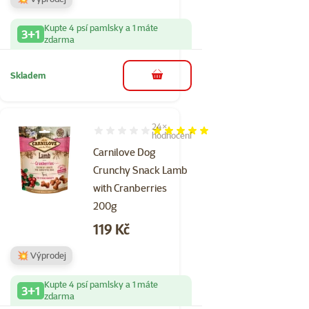
Kupte 4 psí pamlsky a 1 máte
3+1
zdarma
Skladem
do košíku
24×
Hodnocení 97%, počet hodnocení: 24
hodnocení
Carnilove Dog
Crunchy Snack Lamb
with Cranberries
200g
Cena
119 Kč
💥 Výprodej
Kupte 4 psí pamlsky a 1 máte
3+1
zdarma