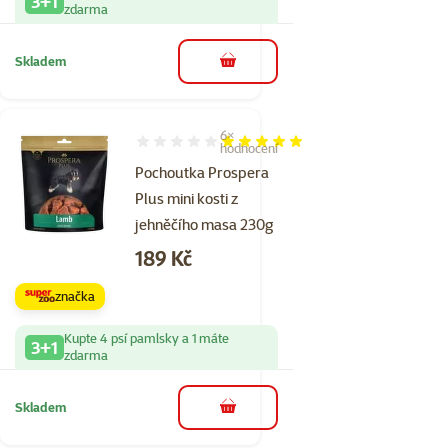
3+1
zdarma
Skladem
do košíku
6×
Hodnocení 100%, počet hodnocení: 6
hodnocení
Pochoutka Prospera
Plus mini kosti z
jehněčího masa 230g
Cena
189 Kč
značka
Kupte 4 psí pamlsky a 1 máte
3+1
zdarma
Skladem
do košíku