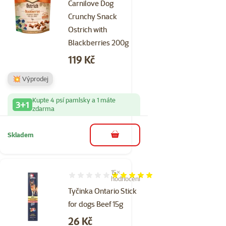
Carnilove Dog
Crunchy Snack
Ostrich with
Blackberries 200g
Cena
119 Kč
💥 Výprodej
Kupte 4 psí pamlsky a 1 máte
3+1
zdarma
Skladem
do košíku
15×
Hodnocení 99%, počet hodnocení: 15
hodnocení
Tyčinka Ontario Stick
for dogs Beef 15g
Cena
26 Kč