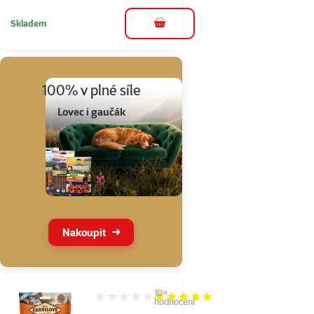
Skladem
do košíku
100% v plné síle
Lovec i gaučák
Nakoupit
10×
Hodnocení 100%, počet hodnocení: 10
hodnocení