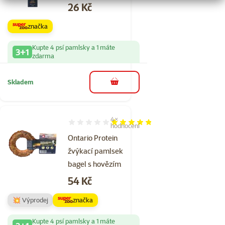
Cena
26 Kč
značka
Kupte 4 psí pamlsky a 1 máte
3+1
zdarma
Skladem
do košíku
4×
Hodnocení 95%, počet hodnocení: 4
hodnocení
Ontario Protein
žvýkací pamlsek
bagel s hovězím
Cena
54 Kč
💥 Výprodej
značka
Kupte 4 psí pamlsky a 1 máte