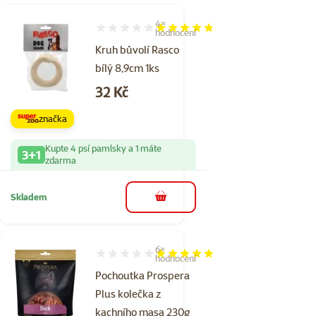
4×
Hodnocení 95%, počet hodnocení: 4
hodnocení
Kruh bůvolí Rasco
bílý 8,9cm 1ks
Cena
32 Kč
značka
Kupte 4 psí pamlsky a 1 máte
3+1
zdarma
Skladem
do košíku
6×
Hodnocení 100%, počet hodnocení: 6
hodnocení
Pochoutka Prospera
Plus kolečka z
kachního masa 230g