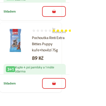
Skladem
do košíku
3×
Hodnocení 93%, počet hodnocení: 3
hodnocení
Pochoutka Rinti Extra
Bitties Puppy
kuře+hovězí 75g
Cena
89 Kč
Kupte 4 psí pamlsky a 1 máte
3+1
zdarma
Skladem
do košíku