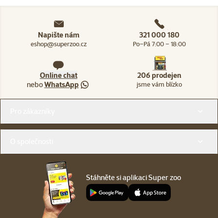
Napište nám
321 000 180
eshop@superzoo.cz
Po–Pá 7:00 – 18:00
Online chat
206 prodejen
nebo
WhatsApp
jsme vám blízko
Menu v patičce
Pro zákazníky
O společnosti
Stáhněte si aplikaci Super zoo