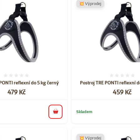
💥 Výprodej
Hodnocení 0%
Hodnoce
PONTI reflexní do 5 kg černý
Postroj TRE PONTI reflexní d
Cena
Cena
479 Kč
459 Kč
Skladem
do košíku
💥 Výprodej