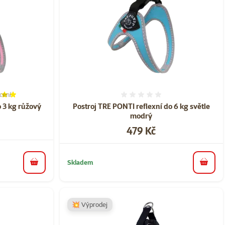
cení
í 100%, počet hodnocení: 1
Hodnocení 0%
o 3 kg růžový
Postroj TRE PONTI reflexní do 6 kg světle
modrý
Cena
479 Kč
Skladem
do košíku
do koš
💥 Výprodej