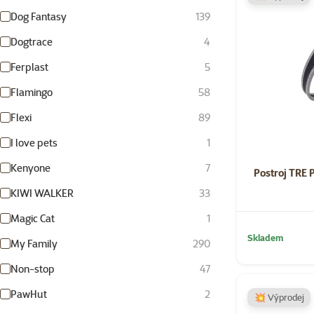
Dog Fantasy
139
Dogtrace
4
Ferplast
5
Flamingo
58
Flexi
89
I love pets
1
Kenyone
7
Postroj TRE 
KIWI WALKER
33
Magic Cat
1
Skladem
My Family
290
Non-stop
47
PawHut
2
💥 Výprodej