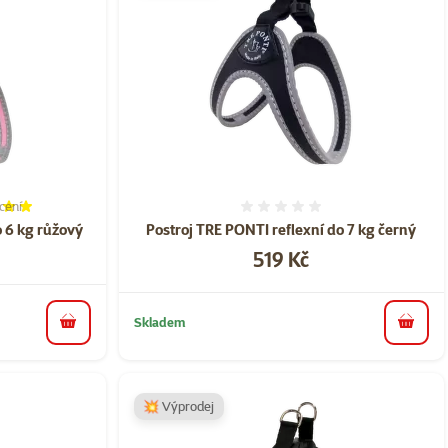
cení
í 100%, počet hodnocení: 1
Hodnocení 0%
o 6 kg růžový
Postroj TRE PONTI reflexní do 7 kg černý
Cena
519 Kč
Skladem
do košíku
do koš
💥 Výprodej