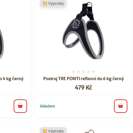
💥 Výprodej
ní 0%
Hodnocení 0%
o 4 kg černý
Postroj TRE PONTI reflexní do 6 kg černý
Cena
479 Kč
Skladem
do košíku
do koš
💥 Výprodej