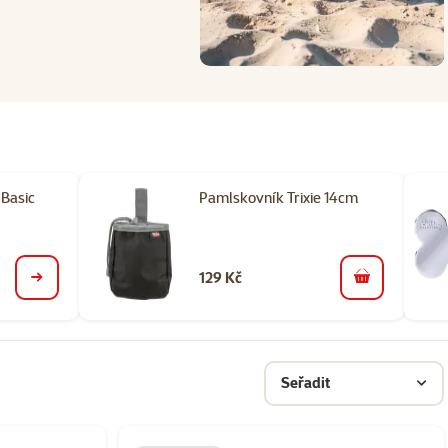
Basic
Pamlskovník Trixie 14cm
129 Kč
detail
do košíku
Seřadit