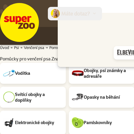
Máte dotaz?
E-sh
Úvod
Psi
Venčení psa
Pomůcky pro venčení psa Značky: Tre Ponti
Pomůcky pro venčení psa Značky: Tre Ponti
Podkategorie
Obojky, psí známky a
Vodítka
adresáře
Svítící obojky a
Opasky na běhání
doplňky
Elektronické obojky
Pamlskovníky