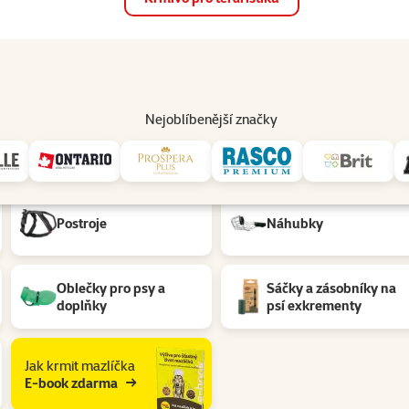
op
Akce a slevy
Prodejny
Služby
Poradna
Pomá
206
Nejoblíbenější značky
Postroje
Náhubky
Oblečky pro psy a
Sáčky a zásobníky na
doplňky
psí exkrementy
Jak krmit mazlíčka
E-book zdarma