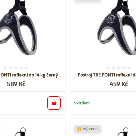
Hodnocení 0%
Hodnoce
PONTI reflexní do 14 kg černý
Postroj TRE PONTI reflexní d
Cena
Cena
589 Kč
459 Kč
Skladem
do košíku
💥 Výprodej