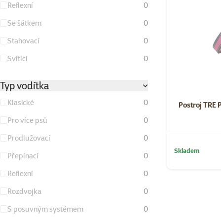
Reflexní
0
Se šátkem
0
Stahovací
0
Svítící
0
Typ vodítka
Klasické
0
Postroj TRE 
Pro více psů
0
Prodlužovací
0
Skladem
Přepínací
0
Reflexní
0
Rozdvojka
0
S posuvným systémem
0