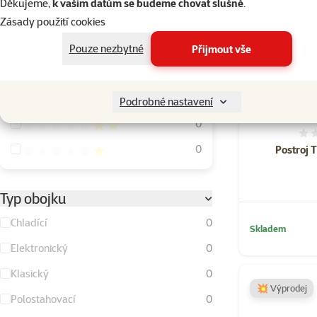
Děkujeme,
k vašim datům se budeme chovat slušně
.
Hodnocení
Zásady použití cookies
Hodnocení 100%
8
Pouze nezbytné
Přijmout vše
Hodnocení 80%
2
Hodnocení 60%
1
Podrobné nastavení
Hodnocení 40%
0
Hodnocení 20%
0
Postroj 
Typ obojku
Chladící
0
Skladem
Elektronický
0
Klasický
0
💥 Výprodej
Polostahovací
0