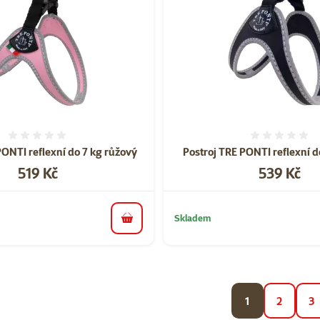
Hodnocení 0%
Hodnoce
PONTI reflexní do 7 kg růžový
Postroj TRE PONTI reflexní d
Cena
Cena
519 Kč
539 Kč
Skladem
do košíku
1
2
3