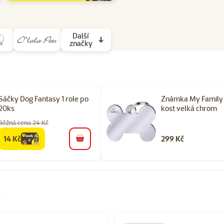
Další
značky
Sáčky Dog Fantasy 1 role po
Známka My Family 
20ks
kost velká chrom
Běžná cena 24 Kč
14 Kč
299 Kč
family
cena
do košíku
gorii Pomůcky pro venčení psa