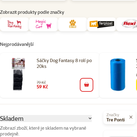
Zobrazit produkty podle značky
Nejprodávanější
Sáčky Dog Fantasy 8 rolí po
20ks
79 Kč
59 Kč
do košíku
Parametrický filtr
Vybrané filtry
Značky
Skladem
Tre Ponti
Zobrazí zboží, které je skladem na vybrané
prodejně.
Produkty v kate