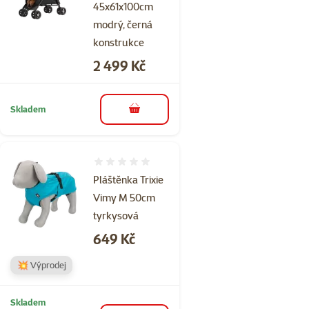
45x61x100cm
modrý, černá
konstrukce​
Cena
2 499 Kč
Skladem
do košíku
Hodnocení 0%
Pláštěnka Trixie
Vimy M 50cm
tyrkysová
Cena
649 Kč
💥 Výprodej
Skladem