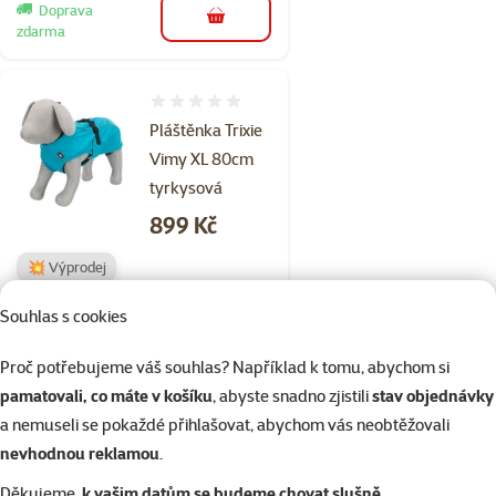
Doprava
do košíku
zdarma
Hodnocení 0%
Pláštěnka Trixie
Vimy XL 80cm
tyrkysová
Cena
899 Kč
💥 Výprodej
Souhlas s cookies
Skladem
Doprava
do košíku
Proč potřebujeme váš souhlas? Například k tomu, abychom si
zdarma
pamatovali, co máte v košíku
, abyste snadno zjistili
stav objednávky
a nemuseli se pokaždé přihlašovat, abychom vás neobtěžovali
1×
Hodnocení 60%, počet hodnocení: 1
hodnocení
nevhodnou reklamou
.
Obojek Active Dog
Děkujeme,
k vašim datům se budeme chovat slušně
.