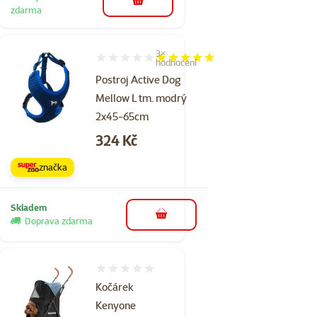
do košíku
zdarma
3×
Hodnocení 100%, počet hodnocení: 3
hodnocení
Postroj Active Dog
Mellow L tm. modrý
2x45-65cm
Cena
324 Kč
značka
Skladem
do košíku
Doprava zdarma
Hodnocení 0%
Kočárek
Kenyone