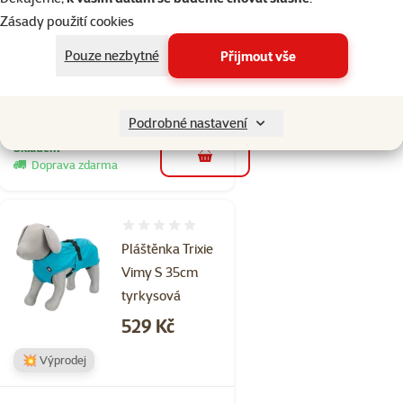
Premium S modrý
Zásady použití cookies
1,5x27-37cm
Pouze nezbytné
Přijmout vše
Cena
114 Kč
značka
Podrobné nastavení
Skladem
do košíku
Doprava zdarma
Hodnocení 0%
Pláštěnka Trixie
Vimy S 35cm
tyrkysová
Cena
529 Kč
💥 Výprodej