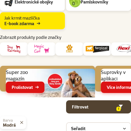
Elektronické obojky
Pamlskovníky
Jak krmit mazlíčka
E-book zdarma
Zobrazit produkty podle značky
Aktuální akce
Super zoo
Suprovky v
magazín
aplikaci
Prolistovat
Více informa
Parametrický filtr
Vybrané filtry
Produkty v kategorii Pomůcky pro venčení psa
Filtrovat
1
Barva
Modrá
Seřadit