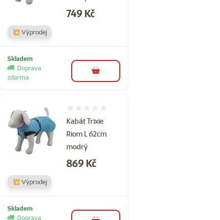
Cena
749 Kč
💥 Výprodej
Skladem
Doprava
do košíku
zdarma
Hodnocení 0%
Kabát Trixie
Riom L 62cm
modrý
Cena
869 Kč
💥 Výprodej
Skladem
Doprava