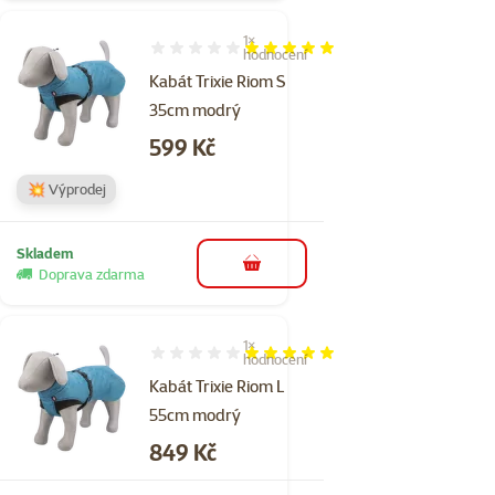
1×
Hodnocení 100%, počet hodnocení: 1
hodnocení
Kabát Trixie Riom S
35cm modrý
Cena
599 Kč
💥 Výprodej
Skladem
do košíku
Doprava zdarma
1×
Hodnocení 100%, počet hodnocení: 1
hodnocení
Kabát Trixie Riom L
55cm modrý
Cena
849 Kč