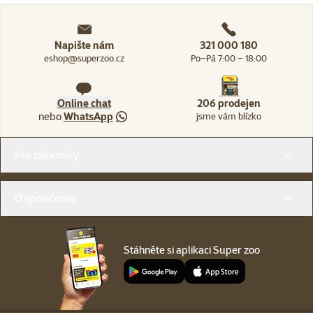
Napište nám
321 000 180
eshop@superzoo.cz
Po–Pá 7:00 – 18:00
Online chat
206 prodejen
nebo
WhatsApp
jsme vám blízko
Menu v patičce
Pro zákazníky
O společnosti
Stáhněte si aplikaci Super zoo