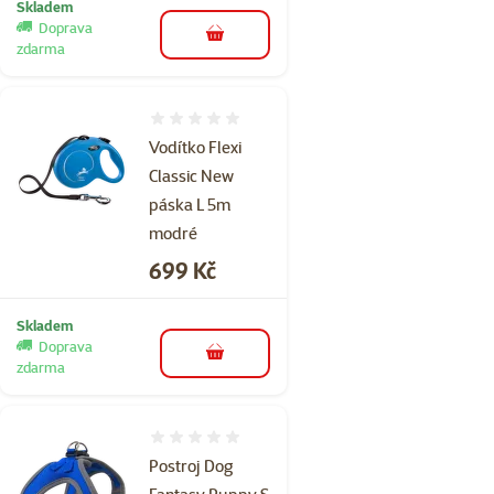
Skladem
Doprava
do košíku
zdarma
Hodnocení 0%
Vodítko Flexi
Classic New
páska L 5m
modré
Cena
699 Kč
Skladem
Doprava
do košíku
zdarma
Hodnocení 0%
Postroj Dog