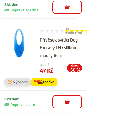
Skladem
do košíku
Doprava zdarma
3×
Hodnocení 87%, počet hodnocení: 3
hodnocení
Přívěsek svítící Dog
Fantasy LED silikon
modrý 8cm
Původní cena
94 Kč
Sleva
Cena
47 Kč
-50 %
💥 Výprodej
značka
Skladem
do košíku
Doprava zdarma