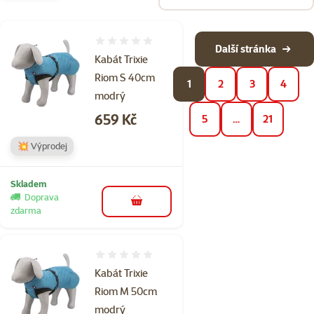
Hodnocení 0%
Další stránka
Kabát Trixie
Riom S 40cm
1
2
3
4
modrý
Cena
659 Kč
5
…
21
💥 Výprodej
Skladem
Doprava
do košíku
zdarma
Hodnocení 0%
Kabát Trixie
Riom M 50cm
modrý