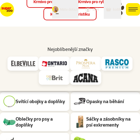
Krmivo pro ptáky
Krmivo pro ryby
můj
můj
Máte dotaz?
košík
účet
men
Krmivo pro teraristiku
Hled
Venčení psa
Pomůcky pro venčení psa Lanko / pásek / řetěz: Lano
Nejoblíbenější značky
Podkategorie
Obojky, psí známky a
Vodítka
adresáře
Postroje
Náhubky
Svítící obojky a doplňky
Opasky na běhání
Oblečky pro psy a
Sáčky a zásobníky na
doplňky
psí exkrementy