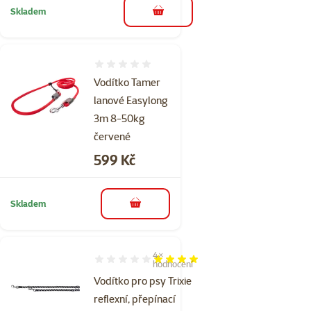
Skladem
do košíku
Hodnocení 0%
Vodítko Tamer
lanové Easylong
3m 8-50kg
červené
Cena
599 Kč
Skladem
do košíku
4×
Hodnocení 80%, počet hodnocení: 4
hodnocení
Vodítko pro psy Trixie
reflexní, přepínací