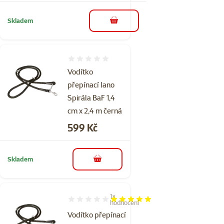
Skladem
do košíku
Hodnocení 0%
Vodítko
přepínací lano
Spirála BaF 1,4
cm x 2,4 m černá
Cena
599 Kč
Skladem
do košíku
1×
Hodnocení 100%, počet hodnocení: 1
hodnocení
Vodítko přepínací