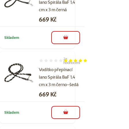
lano Spirála BaF 1,4
cm x 3 m černá
Cena
669 Kč
Skladem
do košíku
2×
Hodnocení 100%, počet hodnocení: 2
hodnocení
Vodítko přepínací
lano Spirála BaF 1,4
cm x 3 m černo–šedá
Cena
669 Kč
Skladem
do košíku