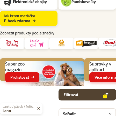
Elektronické obojky
Pamlskovníky
Jak krmit mazlíčka
E-book zdarma
Zobrazit produkty podle značky
Aktuální akce
Super zoo
Suprovky v
magazín
aplikaci
Prolistovat
Více informa
Parametrický filtr
Vybrané filtry
Produkty v kategorii Pomůcky pro venčení psa
Filtrovat
1
Lanko / pásek / řetěz
Lano
Seřadit