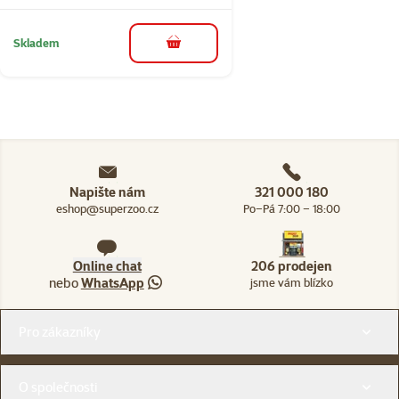
Skladem
do košíku
Napište nám
321 000 180
eshop@superzoo.cz
Po–Pá 7:00 – 18:00
Online chat
206 prodejen
nebo
WhatsApp
jsme vám blízko
Menu v patičce
Pro zákazníky
O společnosti