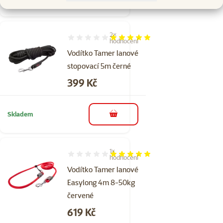
do košíku
2×
Hodnocení 100%, počet hodnocení: 2
hodnocení
Vodítko Tamer lanové
stopovací 5m černé
Cena
399 Kč
Skladem
do košíku
1×
Hodnocení 100%, počet hodnocení: 1
hodnocení
Vodítko Tamer lanové
Easylong 4m 8-50kg
červené
Cena
619 Kč