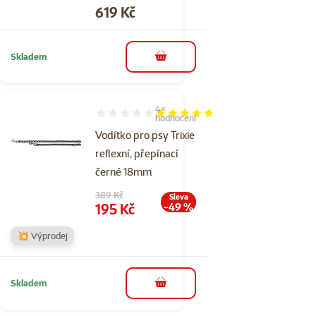
Cena
619 Kč
Skladem
do košíku
4×
Hodnocení 95%, počet hodnocení: 4
hodnocení
Vodítko pro psy Trixie
reflexní, přepínací
černé 18mm
Původní cena
389 Kč
Sleva
Cena
195 Kč
-49 %
💥 Výprodej
Skladem
do košíku