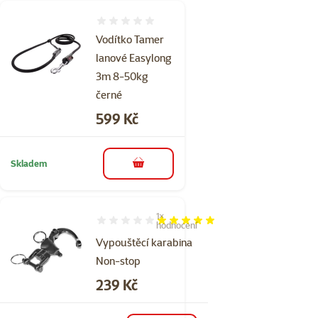
Hodnocení 0%
Vodítko Tamer
lanové Easylong
3m 8-50kg
černé
Cena
599 Kč
Skladem
do košíku
1×
Hodnocení 100%, počet hodnocení: 1
hodnocení
Vypouštěcí karabina
Non-stop
Cena
239 Kč