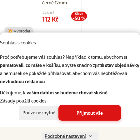
černé 12mm
Původní cena
224 Kč
Sleva
Cena
112 Kč
-50 %
💥 Výprodej
Souhlas s cookies
Skladem
do košíku
Proč potřebujeme váš souhlas? Například k tomu, abychom si
pamatovali, co máte v košíku
, abyste snadno zjistili
stav objednávky
a nemuseli se pokaždé přihlašovat, abychom vás neobtěžovali
Hodnocení 0%
nevhodnou reklamou
.
Vodítko Tamer
lanové Easylong
Děkujeme,
k vašim datům se budeme chovat slušně
.
2,5m 8-50kg
Zásady použití cookies
červené
Pouze nezbytné
Přijmout vše
Cena
589 Kč
Podrobné nastavení
Skladem