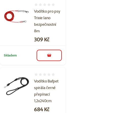
Hodnocení 0%
Vodítko pro psy
Trixie lano
bezpečnostní
8m
Cena
309 Kč
Skladem
do košíku
Hodnocení 0%
Vodítko Bafpet
spirála černé
přepínací
1,2x240cm
Cena
684 Kč