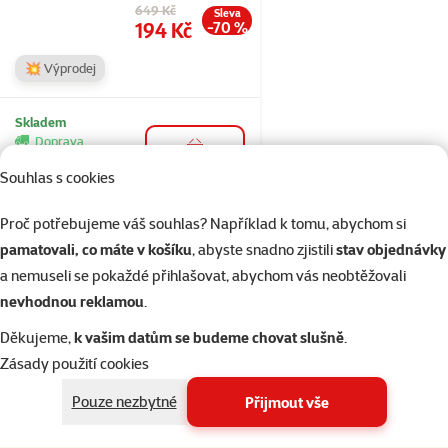
Původní cena
649 Kč
Sleva
Cena
194 Kč
-70 %
💥 Výprodej
Skladem
Doprava
do košíku
zdarma
Souhlas s cookies
Proč potřebujeme váš souhlas? Například k tomu, abychom si
Hodnocení 0%
Kožený obojek
pamatovali, co máte v košíku
, abyste snadno zjistili
stav objednávky
BaF Denys 37cm
a nemuseli se pokaždé přihlašovat, abychom vás neobtěžovali
fuchsiový
nevhodnou reklamou
.
Cena
299 Kč
Děkujeme,
k vašim datům se budeme chovat slušně
.
Zásady použití cookies
💥 Výprodej
Pouze nezbytné
Přijmout vše
Skladem
Doprava