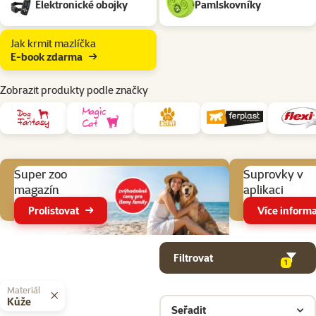
Elektronické obojky
Pamlskovníky
Jak krmit mazlíčka
E-book zdarma
Zobrazit produkty podle značky
Aktuální akce
Super zoo
Suprovky v
magazín
aplikaci
Prolistovat
Více informa
Parametrický filtr
Vybrané filtry
Produkty v kategorii Pomůcky pro venčení psa
Filtrovat
1
Materiál
Kůže
Seřadit