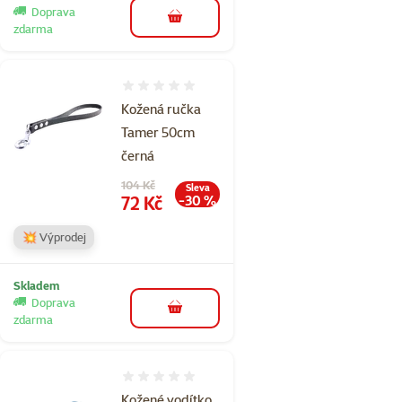
Doprava
do košíku
zdarma
Hodnocení 0%
Kožená ručka
Tamer 50cm
černá
Původní cena
104 Kč
Sleva
Cena
72 Kč
-30 %
💥 Výprodej
Skladem
Doprava
do košíku
zdarma
Hodnocení 0%
Kožené vodítko