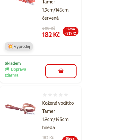
Tamer
1,9cm/145cm
červená
Původní cena
609 Kč
Sleva
Cena
182 Kč
-70 %
💥 Výprodej
Skladem
Doprava
do košíku
zdarma
Hodnocení 0%
Kožené vodítko
Tamer
1,9cm/145cm
hnědá
Původní cena
182 Kč
Sleva