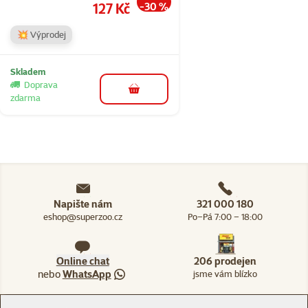
Cena
127 Kč
-30 %
💥 Výprodej
Skladem
Doprava
do košíku
zdarma
Napište nám
321 000 180
eshop@superzoo.cz
Po–Pá 7:00 – 18:00
Online chat
206 prodejen
nebo
WhatsApp
jsme vám blízko
Menu v patičce