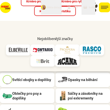
Krmivo pro ptáky
Krmivo pro ryby
můj
můj
Máte dotaz?
košík
účet
men
Krmivo pro teraristiku
Hled
Venčení psa
Pomůcky pro venčení psa Materiál: Kůže
Nejoblíbenější značky
Podkategorie
Obojky, psí známky a
Vodítka
adresáře
Postroje
Náhubky
Svítící obojky a doplňky
Opasky na běhání
Oblečky pro psy a
Sáčky a zásobníky na
doplňky
psí exkrementy