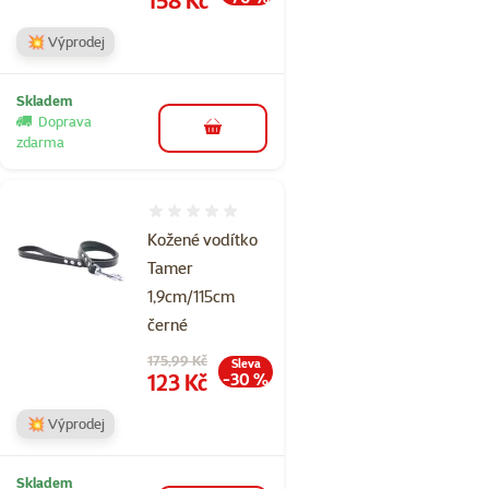
💥 Výprodej
Skladem
Doprava
do košíku
zdarma
Hodnocení 0%
Kožené vodítko
Tamer
1,9cm/115cm
černé
Původní cena
175,99 Kč
Sleva
Cena
123 Kč
-30 %
💥 Výprodej
Skladem