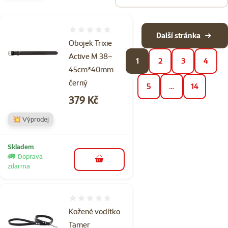
Hodnocení 0%
Další stránka
Obojek Trixie
Active M 38–
1
2
3
4
45cm*40mm
černý
5
…
14
Cena
379 Kč
💥 Výprodej
Skladem
Doprava
do košíku
zdarma
Hodnocení 0%
Kožené vodítko
Tamer