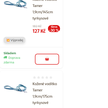
Tamer
1,9cm/145cm
tyrkysové
Původní cena
182 Kč
Sleva
Cena
127 Kč
-30 %
💥 Výprodej
Skladem
Doprava
do košíku
zdarma
Hodnocení 0%
Kožené vodítko
Tamer
1,9cm/175cm
tyrkysové