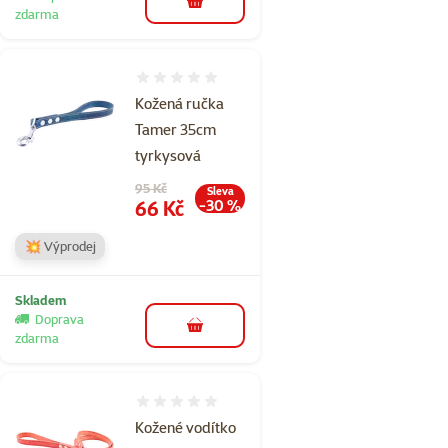
do košíku
zdarma
Hodnocení 0%
Kožená ručka
Tamer 35cm
tyrkysová
Původní cena
95 Kč
Sleva
Cena
66 Kč
-30 %
💥 Výprodej
Skladem
Doprava
do košíku
zdarma
Hodnocení 0%
Kožené vodítko