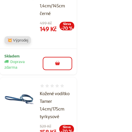
1,4cm/145cm
černé
Původní cena
499 Kč
Sleva
Cena
149 Kč
-70 %
💥 Výprodej
Skladem
Doprava
do košíku
zdarma
Hodnocení 0%
Kožené vodítko
Tamer
1,4cm/175cm
tyrkysové
Původní cena
529 Kč
Sleva
Cena
158 Kč
-70 %