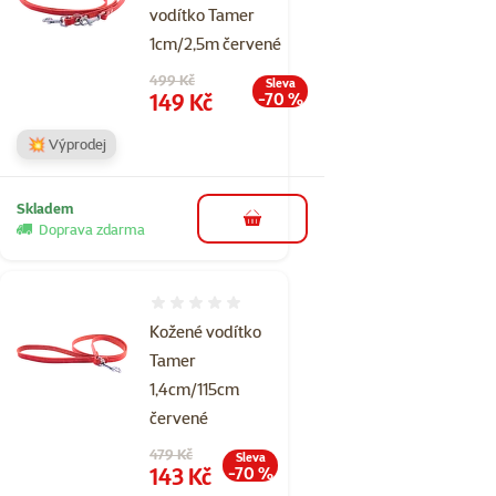
vodítko Tamer
1cm/2,5m červené
Původní cena
499 Kč
Sleva
Cena
149 Kč
-70 %
💥 Výprodej
Skladem
do košíku
Doprava zdarma
Hodnocení 0%
Kožené vodítko
Tamer
1,4cm/115cm
červené
Původní cena
479 Kč
Sleva
Cena
143 Kč
-70 %