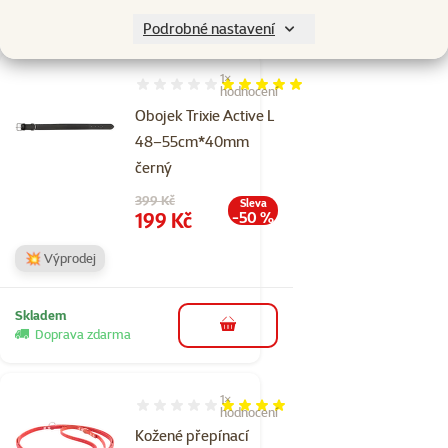
do košíku
zdarma
Podrobné nastavení
1×
Hodnocení 100%, počet hodnocení: 1
hodnocení
Obojek Trixie Active L
48–55cm*40mm
černý
Původní cena
399 Kč
Sleva
Cena
199 Kč
-50 %
💥 Výprodej
Skladem
do košíku
Doprava zdarma
1×
Hodnocení 80%, počet hodnocení: 1
hodnocení
Kožené přepínací