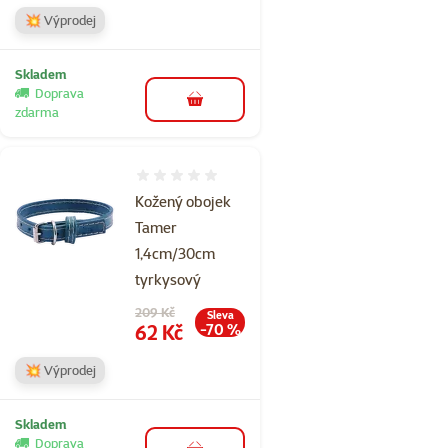
💥 Výprodej
Skladem
Doprava
do košíku
zdarma
Hodnocení 0%
Kožený obojek
Tamer
1,4cm/30cm
tyrkysový
Původní cena
209 Kč
Sleva
Cena
62 Kč
-70 %
💥 Výprodej
Skladem
Doprava