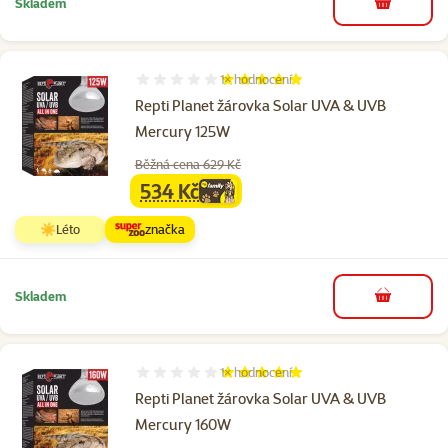
Skladem
do košíku
1×
hodnocení
Hodnocení 100%, počet hodnocení: 1
Repti Planet žárovka Solar UVA & UVB
Mercury 125W
Běžná cena 629 Kč
534 Kč
family
cena
☀️Léto
značka
Skladem
do košíku
1×
hodnocení
Hodnocení 100%, počet hodnocení: 1
Repti Planet žárovka Solar UVA & UVB
Mercury 160W