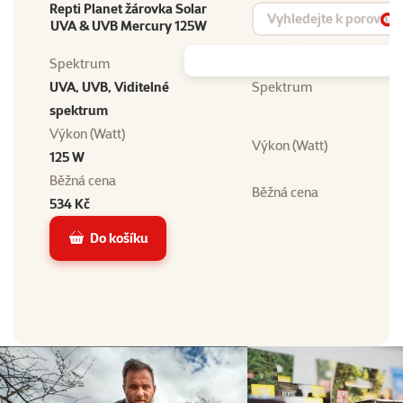
Repti Planet žárovka Solar
Vyhledat produkt
UVA & UVB Mercury 125W
Vy
Spektrum
UVA, UVB, Viditelné
Spektrum
spektrum
Výkon (Watt)
Výkon (Watt)
125 W
Běžná cena
Běžná cena
534 Kč
Do košíku