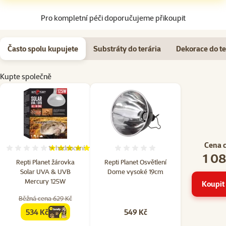
Pro kompletní péči doporučujeme přikoupit
Často spolu kupujete
Substráty do terária
Dekorace do te
Kupte společně
Cena 
1×
hodnocení
Hodnocení 100%, počet hodnocení: 1
Hodnocení 0%
1 08
Repti Planet žárovka
Repti Planet Osvětlení
Solar UVA & UVB
Dome vysoké 19cm
Mercury 125W
Koupit 
Běžná cena 629 Kč
534 Kč
549 Kč
family
cena