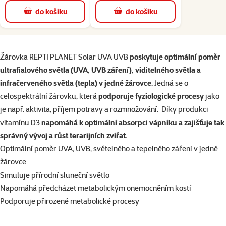
do košíku
do košíku
superzoo.product.detail.content
Žárovka REPTI PLANET Solar UVA UVB
poskytuje optimální poměr
ultrafialového světla (UVA, UVB záření), viditelného světla a
infračerveného světla (tepla) v jedné žárovce
. Jedná se o
celospektrální žárovku, která
podporuje fyziologické procesy
jako
je např. aktivita, příjem potravy a rozmnožování. Díky produkci
vitamínu D3
napomáhá k optimální absorpci vápníku a zajišťuje tak
správný vývoj a růst terarijních zvířat.
Optimální poměr UVA, UVB, světelného a tepelného záření v jedné
žárovce
Simuluje přírodní sluneční světlo
Napomáhá předcházet metabolickým onemocněním kostí
Podporuje přirozené metabolické procesy