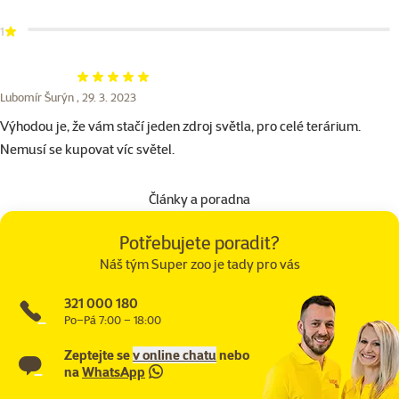
1
Hodnocení 100%
Lubomír Šurýn ,
29. 3. 2023
Výhodou je, že vám stačí jeden zdroj světla, pro celé terárium.
Nemusí se kupovat víc světel.
Články a poradna
Potřebujete poradit?
Náš tým Super zoo je tady pro vás
321 000 180
Po–Pá 7:00 – 18:00
Zeptejte se
v online chatu
nebo
na
WhatsApp