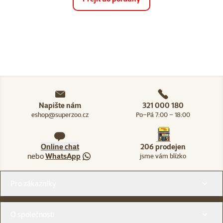
Napište nám
321 000 180
eshop@superzoo.cz
Po–Pá 7:00 – 18:00
Online chat
206 prodejen
nebo
WhatsApp
jsme vám blízko
Menu v patičce
Pro zákazníky
O společnosti