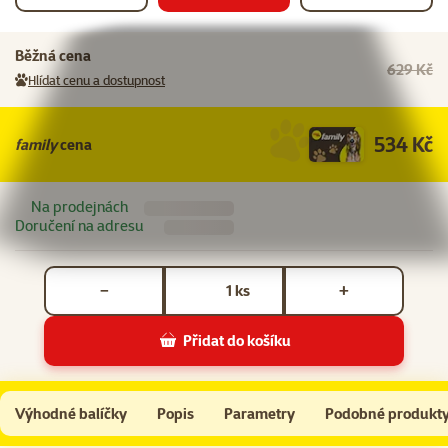
Běžná cena
629 Kč
Hlídat cenu a dostupnost
534 Kč
family
cena
Na prodejnách
Doručení na adresu
Počet kusů *
ks
−
+
Přidat do košíku
Repti Planet žárovka Solar UVA & UVB Mercury 125W
Do košíku
Výhodné balíčky
Popis
Parametry
Podobné produkt
Na začátek stránky