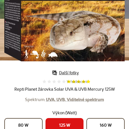
Další fotky
Hodnocení 100%, počet hodnocení:
1×
hodnocení
Repti Planet žárovka Solar UVA & UVB Mercury 125W
Spektrum:
UVA, UVB, Viditelné spektrum
Výkon (Watt)
80 W
125 W
160 W