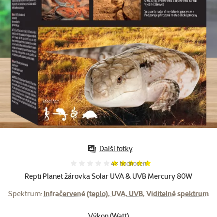
Další fotky
Hodnocení 100%, počet hodnocení:
4×
hodnocení
Repti Planet žárovka Solar UVA & UVB Mercury 80W
Spektrum:
Infračervené (teplo), UVA, UVB, Viditelné spektrum
Výkon (Watt)