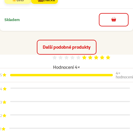
Skladem
do košíku
Další podobné produkty
Hodnocení 100%
Hodnocení 4×
4×
5
hodnocení
4
3
2
1