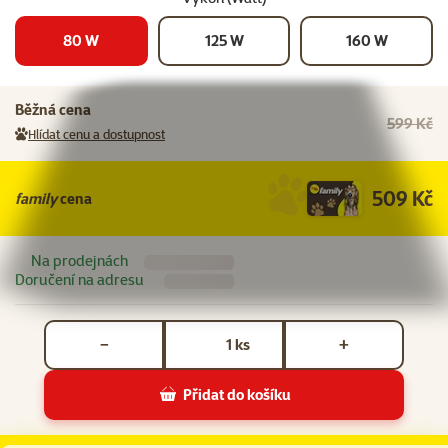
80 W
125 W
160 W
Běžná cena
599 Kč
Hlídat cenu a dostupnost
509 Kč
family
cena
Na prodejnách
Doručení na adresu
Počet kusů *
ks
−
+
Přidat do košíku