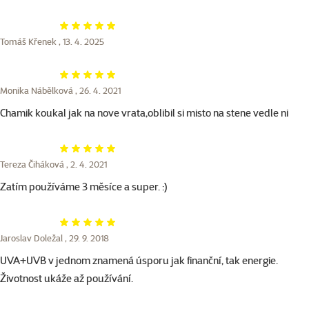
Hodnocení 100%
Tomáš Křenek ,
13. 4. 2025
Hodnocení 100%
Monika Nábělková ,
26. 4. 2021
Chamik koukal jak na nove vrata,oblibil si misto na stene vedle ni
Hodnocení 100%
Tereza Čiháková ,
2. 4. 2021
Zatím používáme 3 měsíce a super. :)
Hodnocení 100%
Jaroslav Doležal ,
29. 9. 2018
UVA+UVB v jednom znamená úsporu jak finanční, tak energie.
Životnost ukáže až používání.