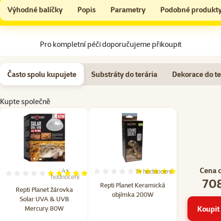
Repti Planet žárovka Solar UVA & UVB Mercury 80W
Do košíku
Výhodné balíčky
Popis
Parametry
Podobné produkt
Na začátek stránky
Pro kompletní péči doporučujeme přikoupit
Často spolu kupujete
Substráty do terária
Dekorace do te
Kupte společně
Cena 
4×
7×
hodnocení
Hodnocení 100%, počet hod
Hodnocení 100%, počet hodnocení: 4
hodnocení
708
Repti Planet Keramická
Repti Planet žárovka
objímka 200W
Solar UVA & UVB
Mercury 80W
Koupit 