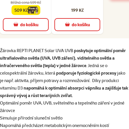
Běžná cena 599 Kč
509 Kč
199 Kč
family
cena
do košíku
do košíku
superzoo.product.detail.content
Žárovka REPTI PLANET Solar UVA UVB
poskytuje optimální poměr
ultrafialového světla (UVA, UVB záření), viditelného světla a
infračerveného světla (tepla) v jedné žárovce
. Jedná se o
celospektrální žárovku, která
podporuje fyziologické procesy
jako
je např. aktivita, příjem potravy a rozmnožování. Díky produkci
vitamínu D3
napomáhá k optimální absorpci vápníku a zajišťuje tak
správný vývoj a růst terarijních zvířat.
Optimální poměr UVA, UVB, světelného a tepelného záření v jedné
žárovce
Simuluje přírodní sluneční světlo
Napomáhá předcházet metabolickým onemocněním kostí