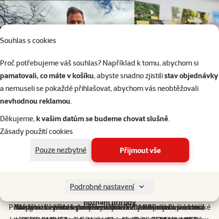
Souhlas s cookies
Proč potřebujeme váš souhlas? Například k tomu, abychom si
pamatovali, co máte v košíku
, abyste snadno zjistili
stav objednávky
a nemuseli se pokaždé přihlašovat, abychom vás neobtěžovali
nevhodnou reklamou
.
Děkujeme,
k vašim datům se budeme chovat slušně
.
Zásady použití cookies
Pouze nezbytné
Přijmout vše
značka
Podrobné nastavení
Procestovali jsme svět, abychom vám přinesli skutečné
REPTI PLANET – Kousek přírody u vás doma
Široký sortiment pro Váš terarijní chov
Ověřené informace od odborníků
Inspirace přírodou a její ochrana
Nature in every home
poznání přírody
Přidejte se k nám a vytvořte si doma svůj vlastní kousek divoké
Každý náš výrobek je výsledkem dlouholetých zkušeností a
Vstupte do světa teraristiky s REPTI PLANET, značkou, která
Snažíme se přinášet odborné a ověřené informace, vedoucí
Na základě těchto zkušeností přinášíme terarijní vybavení,