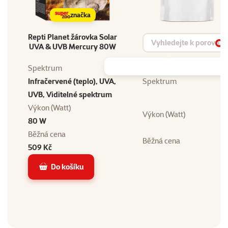
značka
Repti Planet žárovka Solar
Vyhledat produkt
UVA & UVB Mercury 80W
Vy
Spektrum
Infračervené (teplo), UVA,
Spektrum
UVB, Viditelné spektrum
Výkon (Watt)
Výkon (Watt)
80 W
Běžná cena
Běžná cena
509 Kč
Do košíku