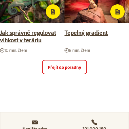
Jak správně regulovat
Tepelný gradient
vlhkost v teráriu
10 min. čtení
8 min. čtení
Přejít do poradny
Napište nám
321 000 180