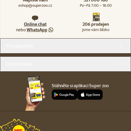
eshop@superzoo.cz
Po–Pá 7:00 – 18:00
Online chat
206 prodejen
nebo
WhatsApp
jsme vám blízko
Menu v patičce
Pro zákazníky
O společnosti
Stáhněte si aplikaci Super zoo