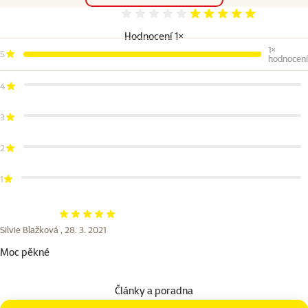
Hodnocení 100%
Hodnocení 1×
1×
5
hodnocení
4
3
2
1
Hodnocení 100%
Silvie Blažková ,
28. 3. 2021
Moc pěkné
Články a poradna