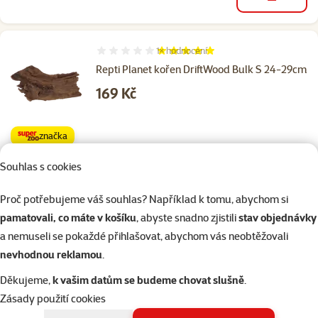
do košíku
1×
hodnocení
Hodnocení 100%, počet hodnocení: 1
Repti Planet kořen DriftWood Bulk S 24-29cm
Cena
169 Kč
značka
Souhlas s cookies
Skladem
do košíku
Proč potřebujeme váš souhlas? Například k tomu, abychom si
pamatovali, co máte v košíku
, abyste snadno zjistili
stav objednávky
a nemuseli se pokaždé přihlašovat, abychom vás neobtěžovali
1×
hodnocení
Hodnocení 100%, počet hodnocení: 1
nevhodnou reklamou
.
Repti Planet kořen DriftWood Bulk M 29-
36cm
Děkujeme,
k vašim datům se budeme chovat slušně
.
Cena
289 Kč
Zásady použití cookies