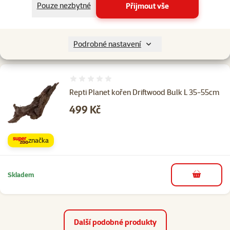
Pouze nezbytné
Přijmout vše
značka
Skladem
do košíku
Podrobné nastavení
Hodnocení 0%
Repti Planet kořen Driftwood Bulk L 35-55cm
Cena
499 Kč
značka
Skladem
do košíku
Další podobné produkty