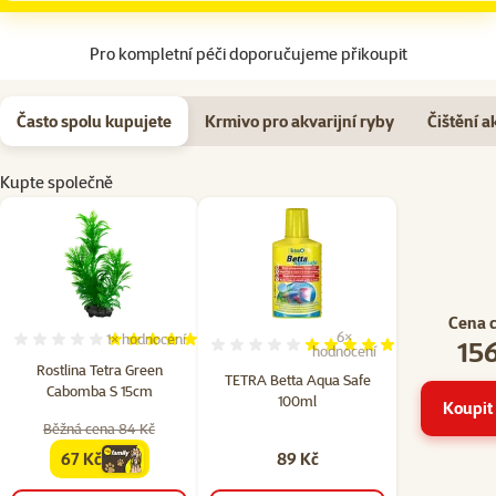
Pro kompletní péči doporučujeme přikoupit
Často spolu kupujete
Krmivo pro akvarijní ryby
Čištění a
Kupte společně
Cena 
6×
1×
hodnocení
156
Hodnocení 100%, počet hodnocení: 1
Hodnocení 97%, počet hodn
hodnocení
Rostlina Tetra Green
TETRA Betta Aqua Safe
Cabomba S 15cm
100ml
Koupit 
Běžná cena 84 Kč
67 Kč
89 Kč
family
cena