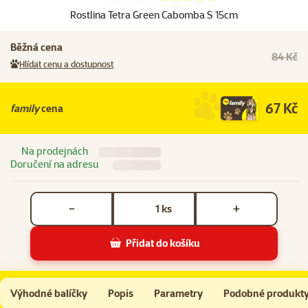
Rostlina Tetra Green Cabomba S 15cm
Běžná cena
84 Kč
Hlídat cenu a dostupnost
67 Kč
family
cena
Na prodejnách
Doručení na adresu
Počet kusů *
ks
−
+
Přidat do košíku
Rostlina Tetra Green Cabomba S 15cm
Do košíku
Výhodné balíčky
Popis
Parametry
Podobné produkt
Na začátek stránky