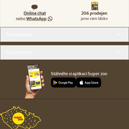
Online chat
206 prodejen
nebo
WhatsApp
jsme vám blízko
Menu v patičce
Pro zákazníky
O společnosti
Stáhněte si aplikaci Super zoo