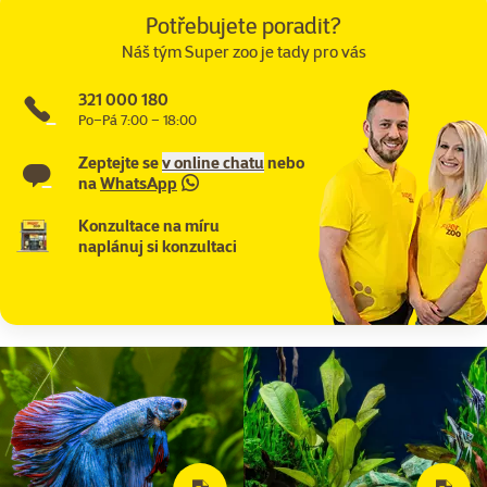
Potřebujete poradit?
Náš tým Super zoo je tady pro vás
321 000 180
Po–Pá 7:00 – 18:00
Zeptejte se
v online chatu
nebo
na
WhatsApp
Konzultace na míru
naplánuj si konzultaci