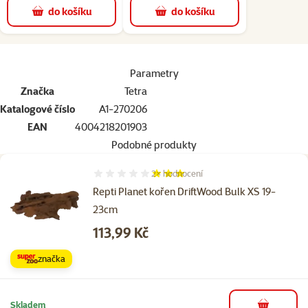
do košíku
do košíku
superzoo.product.detail.content
Parametry
Značka
Tetra
Katalogové číslo
A1-270206
EAN
4004218201903
Podobné produkty
2×
hodnocení
Hodnocení 60%, počet hodnocení: 2
Repti Planet kořen DriftWood Bulk XS 19-
23cm
Cena
113,99 Kč
značka
Skladem