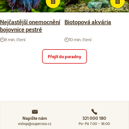
Nejčastější onemocnění
Biotopová akvária
bojovnice pestré
8 min. čtení
10 min. čtení
Přejít do poradny
Napište nám
321 000 180
eshop@superzoo.cz
Po–Pá 7:00 – 18:00