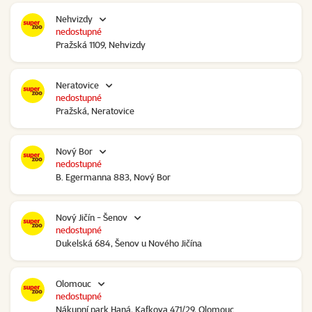
Nehvizdy
nedostupné
Pražská 1109, Nehvizdy
Neratovice
nedostupné
Pražská, Neratovice
Nový Bor
nedostupné
B. Egermanna 883, Nový Bor
Nový Jičín - Šenov
nedostupné
Dukelská 684, Šenov u Nového Jičína
Olomouc
nedostupné
Nákupní park Haná, Kafkova 471/29, Olomouc