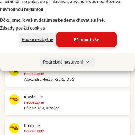
a nemuseli se pokaždé přihlašovat, abychom vás neobtěžovali
nevhodnou reklamou
.
Kolín Ovčáry
do 4 hodin
Děkujeme,
k vašim datům se budeme chovat slušně
.
Ovčáry 304, Ovčáry
Zásady použití cookies
Pouze nezbytné
Přijmout vše
Kozomín
nedostupné
RP Kozomín č.p. 508, Kozomín
Podrobné nastavení
Králův Dvůr
nedostupné
Alexandra Hesse, Králův Dvůr
Kraslice
nedostupné
Přilehlá 1731, Kraslice
Krnov
nedostupné