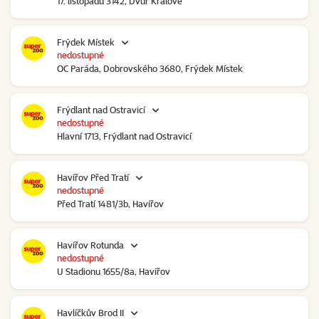
17. listopadu 3142, Dvůr Králové
Frýdek Místek
nedostupné
OC Paráda, Dobrovského 3680, Frýdek Místek
Frýdlant nad Ostravicí
nedostupné
Hlavní 1713, Frýdlant nad Ostravicí
Havířov Před Tratí
nedostupné
Před Tratí 1481/3b, Havířov
Havířov Rotunda
nedostupné
U Stadionu 1655/8a, Havířov
Havlíčkův Brod II