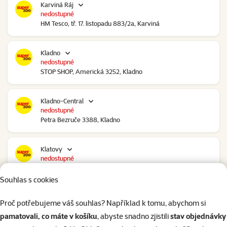
Karviná Ráj
nedostupné
HM Tesco, tř. 17. listopadu 883/2a, Karviná
Kladno
nedostupné
STOP SHOP, Americká 3252, Kladno
Kladno-Central
nedostupné
Petra Bezruče 3388, Kladno
Klatovy
nedostupné
NC Škodovka, Domažlická 948, Klatovy
Souhlas s cookies
Kolín
Proč potřebujeme váš souhlas? Například k tomu, abychom si
nedostupné
pamatovali, co máte v košíku
, abyste snadno zjistili
stav objednávky
Polepská 979, Kolín