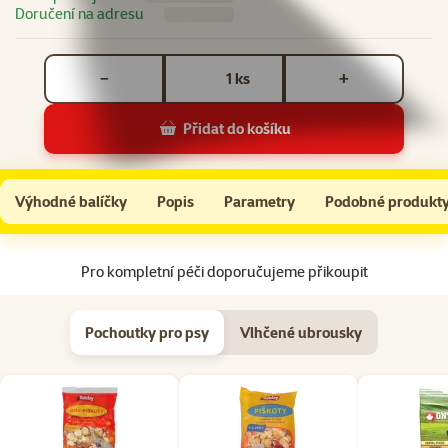
Doručení na adresu
Počet kusů *
ks
−
+
Přidat do košíku
Rychleschnoucí ručník Dog Fantasy Gump 130x80cm
Do košíku
Výhodné balíčky
Popis
Parametry
Podobné produkt
Na začátek stránky
Pro kompletní péči doporučujeme přikoupit
Pochoutky pro psy
Vlhčené ubrousky