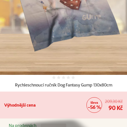
Další fotky
Hodnocení 0%
Rychleschnoucí ručník Dog Fantasy Gump 130x80cm
209,30 Kč
Sleva
Výhodnější cena
-56 %
90 Kč
Na prodejnách