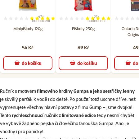
47×
21×
Hodnocení 98%, počet hodnocení: 47
Hodnocení 99%, počet hodno
hodnocení
hodnocení
Minipiškoty 120g
Piškoty 250g
Ontario De
Origin
54 Kč
69 Kč
49
do košíku
do košíku
do
superzoo.product.detail.content
Ručník s motivem
filmového hrdiny Gumpa a jeho sestřičky Jenny
je skvělý parťák k vodě i do deště. Po použití totiž uschne dříve, než
vyjmenujete všechny hlavní postavy z filmu Gump – jsme dvojka!
Tento
rychleschnoucí ručník z limitované edice
tedy nesmí chybět
ve výbavě žádného pejska či člověčího fanouška Gumpa. Ano, je
vhodný i pro páníčky!