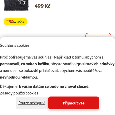
Cena
499 Kč
značka
Skladem
do košíku
Souhlas s cookies
Proč potřebujeme váš souhlas? Například k tomu, abychom si
Hodnocení 0%
pamatovali, co máte v košíku
, abyste snadno zjistili
stav objednávky
Podložka Epic Pet Clean&Dry šedá 152x76cm
a nemuseli se pokaždé přihlašovat, abychom vás neobtěžovali
Cena
1 049 Kč
nevhodnou reklamou
.
Děkujeme,
k vašim datům se budeme chovat slušně
.
značka
Zásady použití cookies
Pouze nezbytné
Přijmout vše
Skladem
do košíku