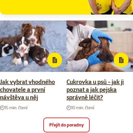
Jak vybrat vhodného
Cukrovka u psů - jak ji
chovatele a první
poznat a jak pejska
návštěva u něj
správně léčit?
15 min. čtení
10 min. čtení
Přejít do poradny