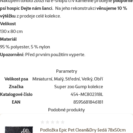
Nákupem tohoto zboží na e-shopu či v kamenné prodejně
podpoříte
psí hospic Dejte nám šanci.
Na jeho rekonstrukci
věnujeme 10 %
výtěžku
z prodeje celé kolekce.
Velikost
130 x 80 cm
Materiál
95 % polyester, 5 % nylon
Upozornění:
Před prvním použitím vyperte.
Parametry
Velikost psa
Miniaturní, Malý, Střední, Velký, Obří
Značka
Super zoo Gump kolekce
Katalogové číslo
454-MC802318L
EAN
8595681846181
Podobné produkty
Hodnocení 0%
Podložka Epic Pet Clean&Dry šedá 78x50cm