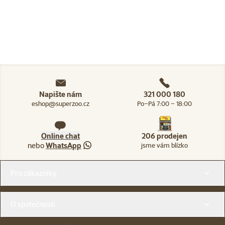
Napište nám
321 000 180
eshop@superzoo.cz
Po–Pá 7:00 – 18:00
Online chat
206 prodejen
nebo
WhatsApp
jsme vám blízko
Menu v patičce
Pro zákazníky
O společnosti