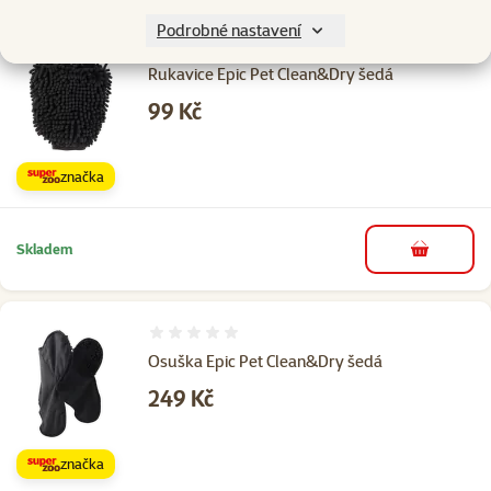
Podrobné nastavení
Hodnocení 0%
Rukavice Epic Pet Clean&Dry šedá
Cena
99 Kč
značka
Skladem
do košíku
Hodnocení 0%
Osuška Epic Pet Clean&Dry šedá
Cena
249 Kč
značka