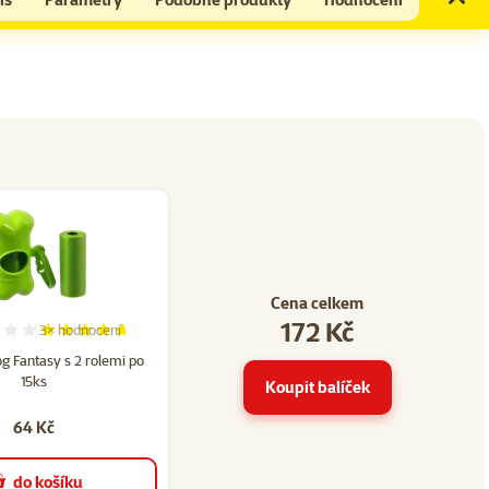
Cena celkem
172 Kč
3×
hodnocení
47
Hodnocení 93%, počet hodnocení: 3
g Fantasy s 2 rolemi po
15ks
Koupit balíček
64 Kč
do košíku