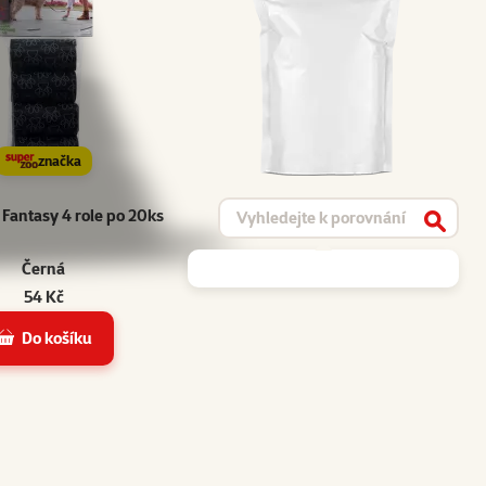
značka
Vyhledat produkt
Fantasy 4 role po 20ks
Vyhled
Černá
54 Kč
Do košíku