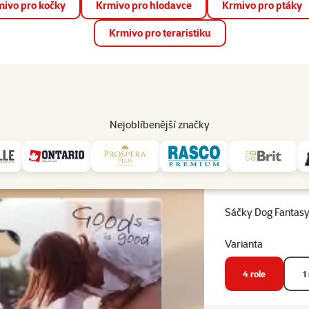
ivo pro kočky
Krmivo pro hlodavce
Krmivo pro ptáky
📱 Stáhněte si novou aplikaci Super zoo.
Více informací
Krmivo pro teraristiku
op
Akce a slevy
Prodejny
Služby
Poradna
Pomá
206
Nejoblíbenější značky
 na psí exkrementy
Sáčky Dog Fantasy 4 role po 20ks
Sáčky Dog Fantasy
Varianta
4 role
1