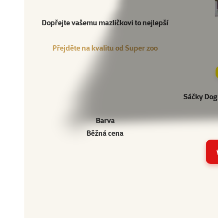
Přejděte na kvalitu od Super zoo
Produkt
Dopřejte vašemu mazlíčkovi to nejlepší
Přejděte na kvalitu od Super zoo
Sáčky Dog 
Barva
Běžná cena
Ostatní