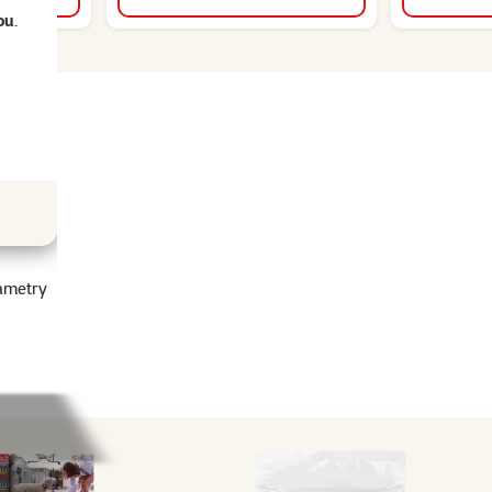
ou
.
ametry