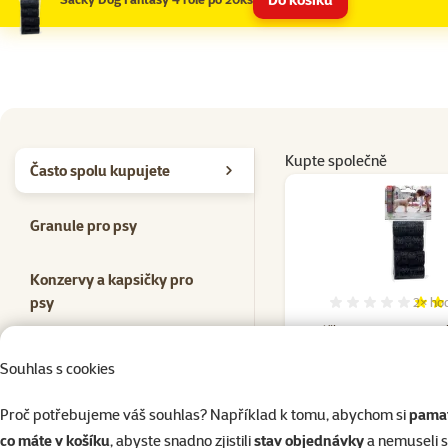
Kupte společně
Často spolu kupujete
Granule pro psy
Konzervy a kapsičky pro
psy
2×
ho
Hodno
Sáčky Dog Fantasy 4 ro
Hračky pro psy
Souhlas s cookies
54 Kč
Pochoutky pro psy
Proč potřebujeme váš souhlas? Například k tomu, abychom si
pamat
co máte v košíku
, abyste snadno zjistili
stav objednávky
a nemuseli 
do košík