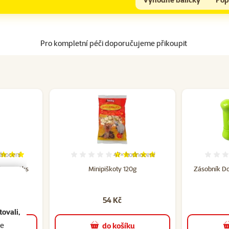
Pro kompletní péči doporučujeme přikoupit
dnocení
47×
hodnocení
cení 100%, počet hodnocení: 2
Hodnocení 98%, počet hodnocení: 
le po 20ks
Minipiškoty 120g
Zásobník Do
54 Kč
ovali,
se
u
do košíku