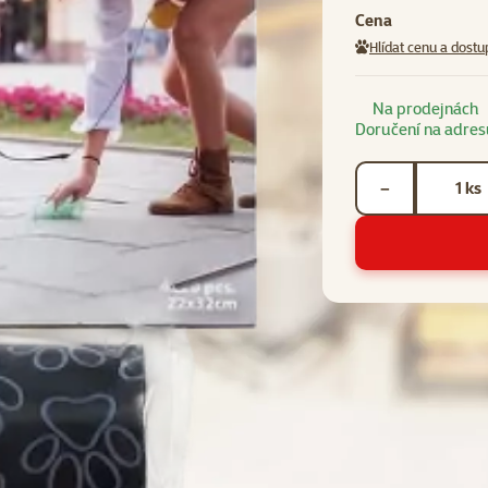
Cena
Hlídat cenu a dostu
Na prodejnách
Doručení na adres
Počet kusů *
ks
−