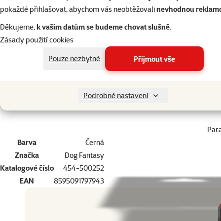
pokaždé přihlašovat, abychom vás neobtěžovali
nevhodnou reklam
Děkujeme,
k vašim datům se budeme chovat slušně
.
Zásady použití cookies
superzoo.product.detail.content
Plastové sáčky na psí exkrementy.
Pouze nezbytné
Přijmout vše
Bez zápachu.
Jedna univerzální velikost.
Podrobné nastavení
Par
Barva
Černá
Značka
Dog Fantasy
Katalogové číslo
454-500252
EAN
8595091797943
Dopřejte vašemu mazlíčkovi to nejlepší