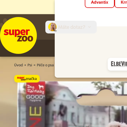
Advantix
Krm
Máte dotaz?
E-sh
Úvod
Psi
Péče o psa
Uklízíme po pejskovi
Sáčky a zásobníky
značka