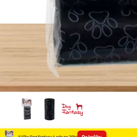
Do košíku
Sáčky Dog Fantasy 4 role po 20ks