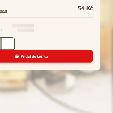
54 Kč
pnost
u
+
Přidat do košíku