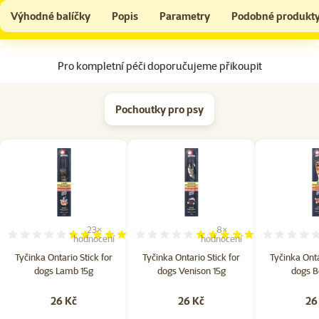
Šampon Beaphar pro psy s dlouhou srstí 250 ml
Do košíku
Výhodné balíčky
Popis
Parametry
Podobné produkt
Na začátek stránky
Pro kompletní péči doporučujeme přikoupit
Pochoutky pro psy
23×
8×
Hodnocení 97%, počet hodnocení: 23
Hodnocení 100%, počet hod
hodnocení
hodnocení
Tyčinka Ontario Stick for
Tyčinka Ontario Stick for
Tyčinka Onta
dogs Lamb 15g
dogs Venison 15g
dogs B
26 Kč
26 Kč
26