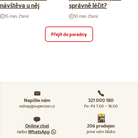
návštěva u něj
správně léčit?
15 min. čtení
10 min. čtení
Přejít do poradny
Napište nám
321 000 180
eshop@superzoo.cz
Po–Pá 7:00 – 18:00
Online chat
206 prodejen
nebo
WhatsApp
jsme vám blízko