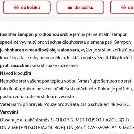
do košíku
do košíku
do
superzoo.product.detail.content
Beaphar
šampon pro dlouhou srst
je jemný pH neutrální šampon
speciálně vyvinutý pro všechna dlouhosrstá plemena psů. Šampon
je
obohacen o mandlový olej a aloe vera
, vyživuje srst od kořínků po
konečky a ta je díky němu měkká, lesklá a voní svěžestí. Díky funkci
proti zacuchání
se srst snáze rozčesává.
Návod k použití
Namočte srst vašeho psa teplou vodou. Vmasírujte šampon do srsti
tak dlouho, dokud nezačne pěnit. Srst opláchněte. Pokud je potřeba,
postup zopakujte. Srst dobře vysušte.
Veterinární přípravek. Pouze pro zvířata. Číslo schválení: 183-23/C.
Varování
Obsahuje a reakční směs: 5-CHLOR-2-METHYLISOTHIAZOL-3(2H)-
ON 2-METHYLISOTHIAZOL-3(2H)-ON (3:1), Č. CAS: 55965-84-9. Může