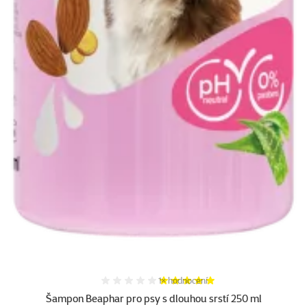
Hodnocení 100%, počet hodnocení:
1×
hodnocení
Šampon Beaphar pro psy s dlouhou srstí 250 ml