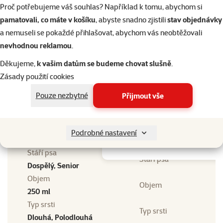
Proč potřebujeme váš souhlas? Například k tomu, abychom si
Přejděte na kvalitu od Super zoo
pamatovali, co máte v košíku
, abyste snadno zjistili
stav objednávky
a nemuseli se pokaždé přihlašovat, abychom vás neobtěžovali
nevhodnou reklamou
.
Děkujeme,
k vašim datům se budeme chovat slušně
.
Zásady použití cookies
Pouze nezbytné
Přijmout vše
značka
Šampon Beaphar pro psy
Vyhledat produkt
s dlouhou srstí 250 ml
Podrobné nastavení
Vy
Stáří psa
Stáří psa
Dospělý, Senior
Objem
Objem
250 ml
Typ srsti
Typ srsti
Dlouhá, Polodlouhá