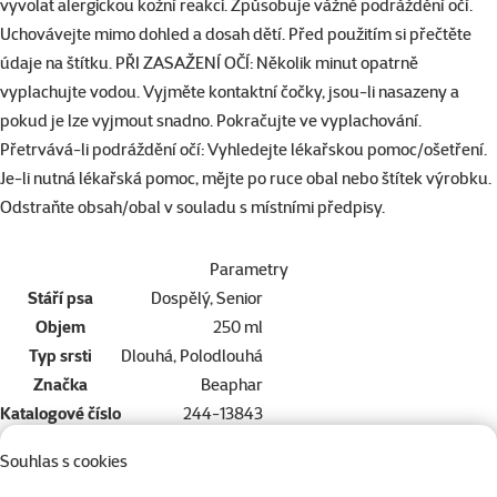
vyvolat alergickou kožní reakci. Způsobuje vážné podráždění očí.
Uchovávejte mimo dohled a dosah dětí. Před použitím si přečtěte
údaje na štítku. PŘI ZASAŽENÍ OČÍ: Několik minut opatrně
vyplachujte vodou. Vyjměte kontaktní čočky, jsou-li nasazeny a
pokud je lze vyjmout snadno. Pokračujte ve vyplachování.
Přetrvává-li podráždění očí: Vyhledejte lékařskou pomoc/ošetření.
Je-li nutná lékařská pomoc, mějte po ruce obal nebo štítek výrobku.
Odstraňte obsah/obal v souladu s místními předpisy.
Parametry
Stáří psa
Dospělý, Senior
Objem
250 ml
Typ srsti
Dlouhá, Polodlouhá
Značka
Beaphar
Katalogové číslo
244-13843
EAN
8711231138432
Souhlas s cookies
Dopřejte vašemu mazlíčkovi to nejlepší