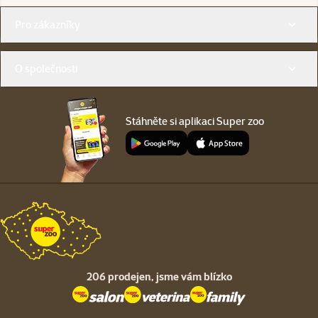
Menu v patičce
Pro zákazníky
O společnosti
Stáhněte si aplikaci Super zoo
206 prodejen,
jsme vám blízko