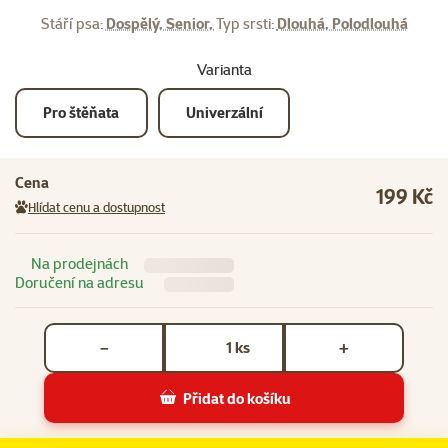
Stáří psa:
Dospělý, Senior,
Typ srsti:
Dlouhá, Polodlouhá
Varianta
Pro štěňata
Univerzální
Cena
199 Kč
Hlídat cenu a dostupnost
Na prodejnách
Doručení na adresu
Počet kusů *
ks
−
+
Přidat do košíku