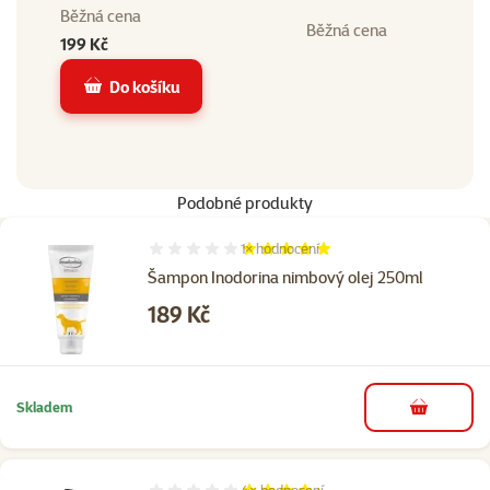
Běžná cena
Běžná cena
199 Kč
Do košíku
Podobné produkty
1×
hodnocení
Hodnocení 100%, počet hodnocení: 1
Šampon Inodorina nimbový olej 250ml
Cena
189 Kč
Skladem
do košíku