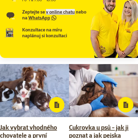
Zeptejte se
v online chatu
nebo
na
WhatsApp
Konzultace na míru
naplánuj si konzultaci
Jak vybrat vhodného
Cukrovka u psů - jak ji
chovatele a první
poznat a jak pejska