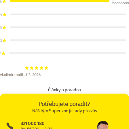
5
hodnocení
4
3
2
1
Hodnocení 100%
vladimír mottl ,
1. 5. 2026
Články a poradna
Potřebujete poradit?
Náš tým Super zoo je tady pro vás
321 000 180
Po–Pá 7:00 – 18:00