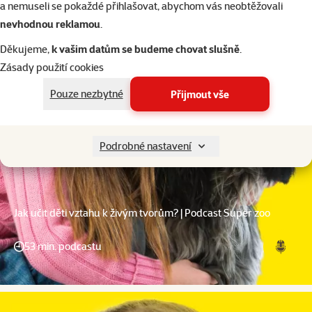
a nemuseli se pokaždé přihlašovat, abychom vás neobtěžovali
nevhodnou reklamou
.
Děkujeme,
k vašim datům se budeme chovat slušně
.
Zásady použití cookies
Pouze nezbytné
Přijmout vše
Podrobné nastavení
Jak učit děti vztahu k živým tvorům? | Podcast Super zoo
53 min. podcastu