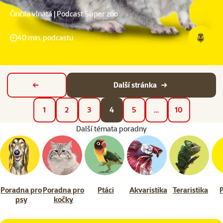
Činčila vlnatá | Podcast Super zoo
40 min. podcastu
Další stránka
Předchozí stránka
1
2
3
4
5
…
10
Další témata poradny
Poradna pro
Poradna pro
Ptáci
Akvaristika
Teraristika
psy
kočky