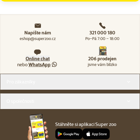
Napište nám
321 000 180
eshop@superzoo.cz
Po–Pá 7:00 – 18:00
Online chat
206 prodejen
nebo
WhatsApp
jsme vám blízko
Menu v patičce
Pro zákazníky
O společnosti
Stáhněte si aplikaci Super zoo