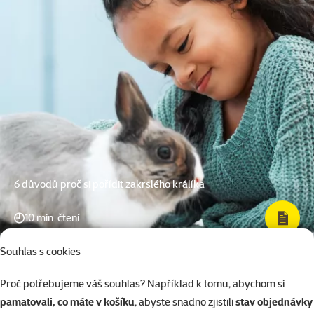
6 důvodů proč si pořídit zakrslého králíka
10 min. čtení
Souhlas s cookies
Proč potřebujeme váš souhlas? Například k tomu, abychom si
pamatovali, co máte v košíku
, abyste snadno zjistili
stav objednávky