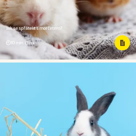
Jak se spřátelit s morčetem?
10 min. čtení