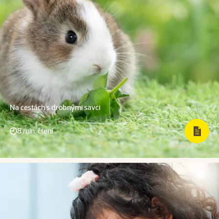
Na cestách s drobnými savci
8 min. čtení