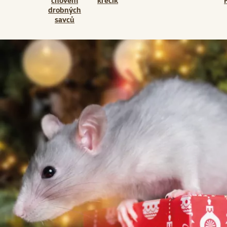
chovem
křečík
drobných
savců