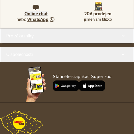
Online chat
206 prodejen
nebo
WhatsApp
jsme vám blízko
Menu v patičce
Pro zákazníky
O společnosti
Stáhněte si aplikaci Super zoo