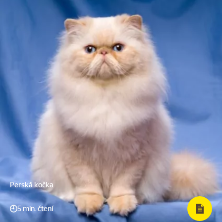
Perská kočka
5 min. čtení