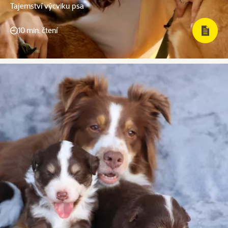
Tajemství výcviku psa
10 min. čtení