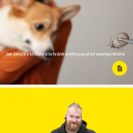
Jak zatočit s klíšťaty a ochránit svého psa před onemocněními