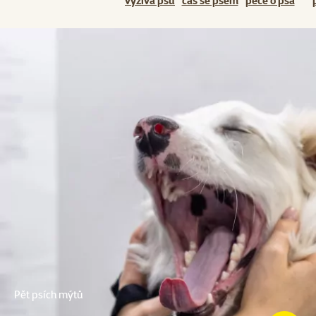
výživa psů
čas se psem
péče o psa
Pět psích mýtů