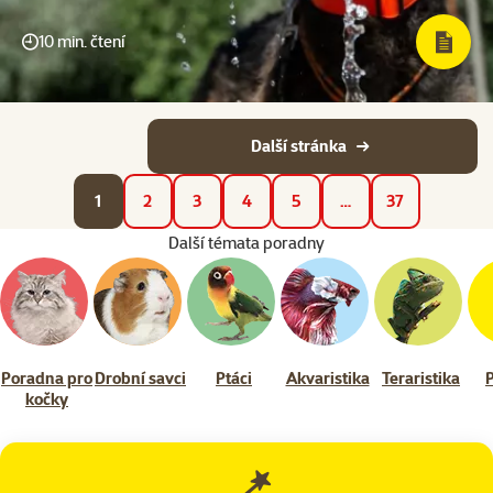
10 min. čtení
Další stránka
1
2
3
4
5
…
37
Další témata poradny
Poradna pro
Drobní savci
Ptáci
Akvaristika
Teraristika
kočky