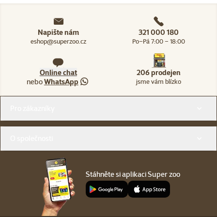
Napište nám
321 000 180
eshop@superzoo.cz
Po–Pá 7:00 – 18:00
Online chat
206 prodejen
nebo
WhatsApp
jsme vám blízko
Menu v patičce
Pro zákazníky
O společnosti
Stáhněte si aplikaci Super zoo