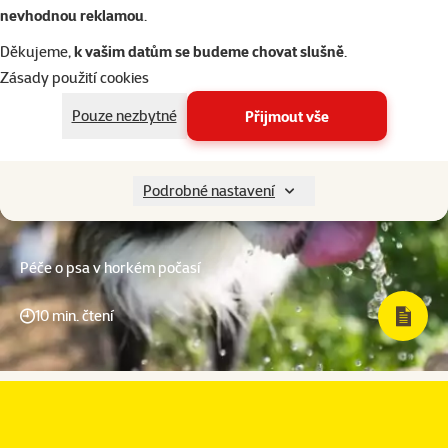
nevhodnou reklamou
.
Děkujeme,
k vašim datům se budeme chovat slušně
.
Zásady použití cookies
Pouze nezbytné
Přijmout vše
Podrobné nastavení
Péče o psa v horkém počasí
10 min. čtení