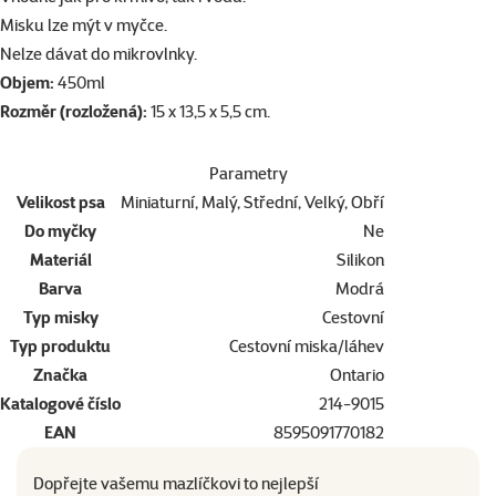
Misku lze mýt v myčce.
Nelze dávat do mikrovlnky.
Objem:
450ml
Rozměr (rozložená):
15 x 13,5 x 5,5 cm.
Parametry
Velikost psa
Miniaturní, Malý, Střední, Velký, Obří
Do myčky
Ne
Materiál
Silikon
Barva
Modrá
Typ misky
Cestovní
Typ produktu
Cestovní miska/láhev
Značka
Ontario
Katalogové číslo
214-9015
EAN
8595091770182
Dopřejte vašemu mazlíčkovi to nejlepší