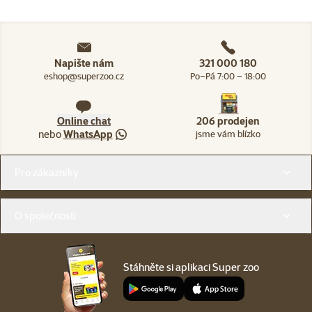
Napište nám
321 000 180
eshop@superzoo.cz
Po–Pá 7:00 – 18:00
Online chat
206 prodejen
nebo
WhatsApp
jsme vám blízko
Menu v patičce
Pro zákazníky
O společnosti
Stáhněte si aplikaci Super zoo