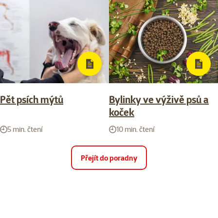
Pět psích mýtů
Bylinky ve výživě psů a
koček
5 min. čtení
10 min. čtení
Přejít do poradny