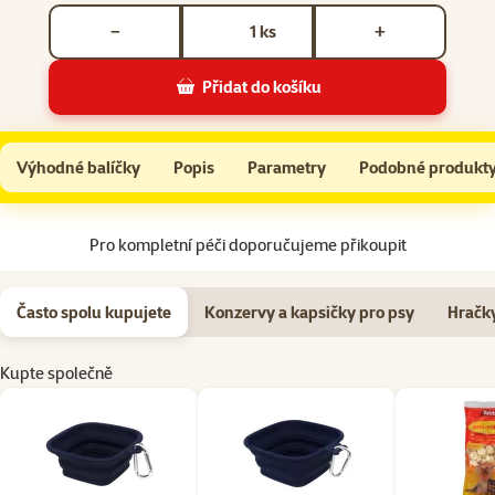
Počet kusů *
ks
−
+
Přidat do košíku
Cestovní miska Ontario S
Do košíku
Výhodné balíčky
Popis
Parametry
Podobné produkt
Na začátek stránky
Pro kompletní péči doporučujeme přikoupit
Často spolu kupujete
Konzervy a kapsičky pro psy
Hračky
Kupte společně