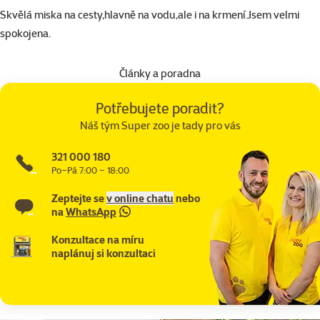
Skvělá miska na cesty,hlavně na vodu,ale i na krmení.Jsem velmi
spokojena.
Články a poradna
Potřebujete poradit?
Náš tým Super zoo je tady pro vás
321 000 180
Po–Pá 7:00 – 18:00
Zeptejte se
v online chatu
nebo
na
WhatsApp
Konzultace na míru
naplánuj si konzultaci