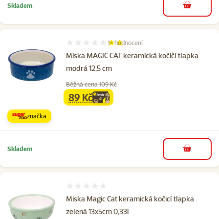
Skladem
do košíku
1×
hodnocení
Hodnocení 40%, počet hodnocení: 1
Miska MAGIC CAT keramická kočičí tlapka
modrá 12,5 cm
Běžná cena 109 Kč
89 Kč
family
cena
značka
Skladem
do košíku
Hodnocení 0%
Miska Magic Cat keramická kočicí tlapka
zelená 13x5cm 0,33l