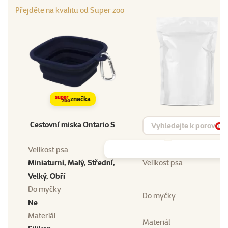
Přejděte na kvalitu od Super zoo
značka
Vyhledat produkt
Cestovní miska Ontario S
Vy
Velikost psa
Miniaturní, Malý, Střední,
Velikost psa
Velký, Obří
Do myčky
Do myčky
Ne
Materiál
Materiál