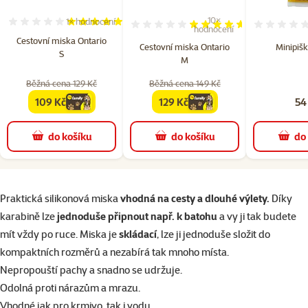
10×
1×
hodnocení
Hodnocení 100%, počet hodnocení: 1
Hodnocení 92%, počet hodn
hodnocení
Cestovní miska Ontario
Cestovní miska Ontario
Minipišk
S
M
Běžná cena 129 Kč
Běžná cena 149 Kč
109 Kč
129 Kč
54
family
cena
family
cena
do košíku
do košíku
do
superzoo.product.detail.content
Praktická silikonová miska
vhodná na cesty a dlouhé výlety.
Díky
karabině lze
jednoduše připnout např. k batohu
a vy ji tak budete
mít vždy po ruce. Miska je
skládací
, lze ji jednoduše složit do
kompaktních rozměrů a nezabírá tak mnoho místa.
Nepropouští pachy a snadno se udržuje.
Odolná proti nárazům a mrazu.
Vhodné jak pro krmivo, tak i vodu.