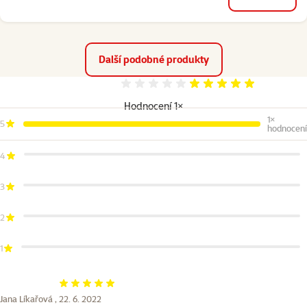
do košíku
Další podobné produkty
Hodnocení 100%
Hodnocení 1×
1×
5
hodnocení
4
3
2
1
Hodnocení 100%
Jana Líkařová ,
22. 6. 2022