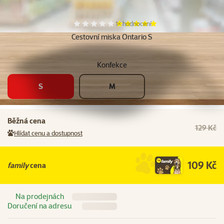
Další fotky
Hodnocení 100%, počet hodnocení:
1×
hodnocení
Cestovní miska Ontario S
Konfekce
S
M
Běžná cena
129 Kč
Hlídat cenu a dostupnost
109 Kč
family
cena
Na prodejnách
Doručení na adresu