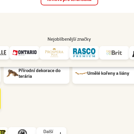
op
Akce a slevy
Prodejny
Služby
Poradna
Pomá
206
Nejoblíbenější značky
l: Kokos
Přírodní dekorace do
Umělé kořeny a liány
terária
Další