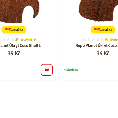
značka
značka
2×
hodnocení
1×
hodno
Hodnocení 100%, počet hodnocení: 2
Hodnocen
lanet Úkryt Coco Shell L
Repti Planet Úkryt Coco
Cena
Cena
39 Kč
34 Kč
Skladem
do košíku