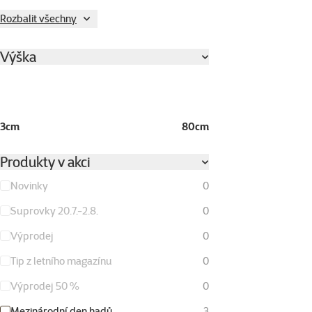
Rozbalit všechny
Výška
3cm
80cm
Produkty v akci
Novinky
0
Suprovky 20.7.-2.8.
0
Výprodej
0
Tip z letního magazínu
0
Výprodej 50 %
0
Mezinárodní den hadů
3