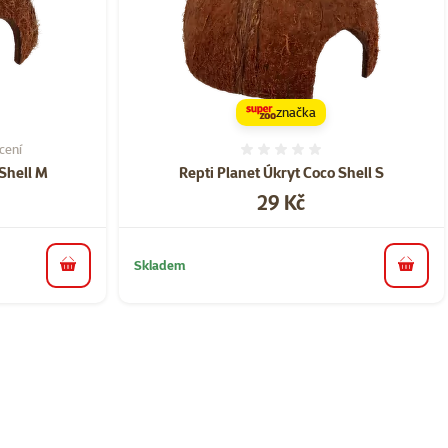
značka
cení
í 60%, počet hodnocení: 1
Hodnocení 0%
 Shell M
Repti Planet Úkryt Coco Shell S
Cena
29 Kč
Skladem
do košíku
do koš