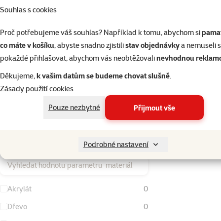
Souhlas s cookies
Typ dekorace
Proč potřebujeme váš souhlas? Například k tomu, abychom si
pamat
co máte v košíku
, abyste snadno zjistili
stav objednávky
a nemuseli 
Na sklo
0
pokaždé přihlašovat, abychom vás neobtěžovali
nevhodnou reklam
Ostatní
0
Děkujeme,
k vašim datům se budeme chovat slušně
.
Pozadí
0
Zásady použití cookies
Substrát
0
Pouze nezbytné
Přijmout vše
Volně stojící
3
Materiál
Podrobné nastavení
Vyhledat hodnotu parametru materiál
Akrylát
0
Dřevo
0