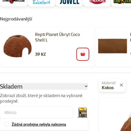
Nejprodávanější
Repti Planet Úkryt Coco
Shell L
39 Kč
do košíku
Parametrický filtr
Vybrané filtry
Materiál
Skladem
Kokos
Zobrazí zboží, které je skladem na vybrané
prodejně.
Produkty v kateg
Žádná prodejna nebyla nalezena
Značky