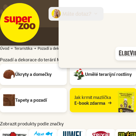
Máte dotaz?
E-sh
Úvod
Teraristika
Pozadí a dekorace
Pozadí a dekorace do terárií Materiá
Pozadí a dekorace do terárií Materiál: Kokos
Podkategorie
Úkryty a domečky
Umělé terarijní rostliny
Jak krmit mazlíčka
Tapety a pozadí
E-book zdarma
Zobrazit produkty podle značky