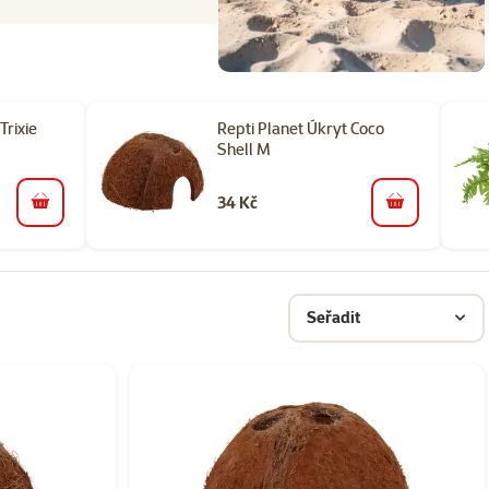
Trixie
Repti Planet Úkryt Coco
Shell M
34 Kč
do košíku
do košíku
Seřadit