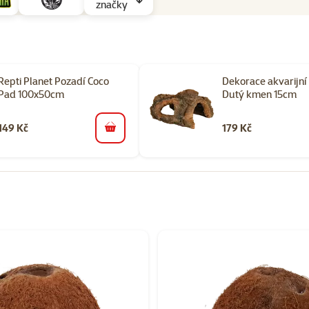
značky
Repti Planet Pozadí Coco
Dekorace akvarijní 
Pad 100x50cm
Dutý kmen 15cm
149 Kč
179 Kč
do košíku
orii Pozadí a dekorace do terárií