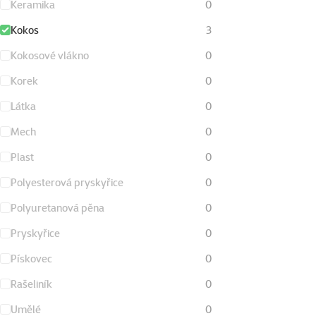
Keramika
0
Kokos
3
Kokosové vlákno
0
Korek
0
Látka
0
Mech
0
Plast
0
Polyesterová pryskyřice
0
Polyuretanová pěna
0
Pryskyřice
0
Pískovec
0
Rašeliník
0
Umělé
0