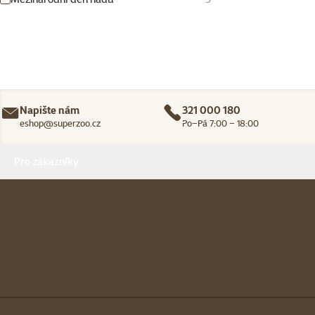
Napište nám
321 000 180
eshop@superzoo.cz
Po–Pá 7:00 – 18:00
Menu v patičce
Pro zákazníky