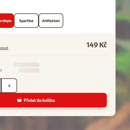
rolepis
Spartina
Anthurium
149 Kč
pnost
u
+
Přidat do košíku