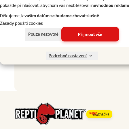
pokaždé přihlašovat, abychom vás neobtěžovali
nevhodnou reklam
Materiál
Barva
Děkujeme,
k vašim datům se budeme chovat slušně
.
Typ dekorace
Zásady použití cookies
Výška
Pouze nezbytné
Přijmout vše
Běžná cena
Ostatní
Podrobné nastavení
značka