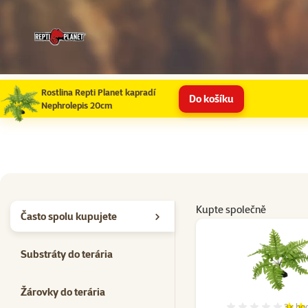
Rostlina Repti Planet kapradí
Do košíku
Nephrolepis 20cm
Kupte společně
Často spolu kupujete
Substráty do terária
Žárovky do terária
3×
ho