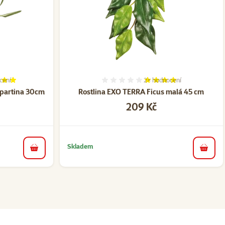
cení
2×
hodnocení
í 100%, počet hodnocení: 1
Hodnocení 80%, počet ho
 Spartina 30cm
Rostlina EXO TERRA Ficus malá 45 cm
Cena
209 Kč
Skladem
do košíku
do koš