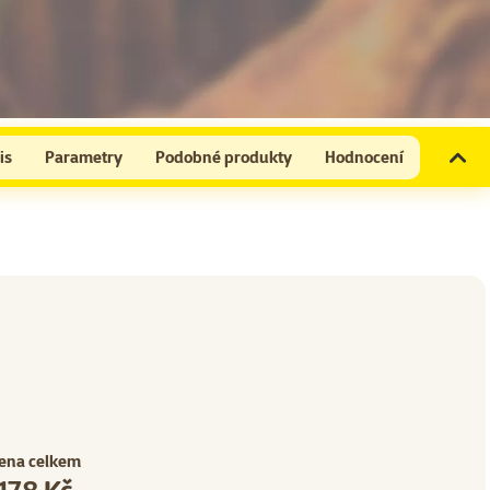
is
Parametry
Podobné produkty
Hodnocení
ena celkem
178 Kč