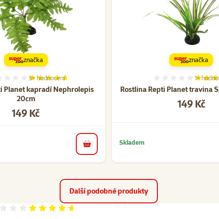
značka
značka
3×
hodnocení
1×
hodno
Hodnocení 93%, počet hodnocení: 3
Hodnocen
ti Planet kapradí Nephrolepis
Rostlina Repti Planet travina
20cm
Cena
149 Kč
Cena
149 Kč
Skladem
do košíku
Další podobné produkty
Hodnocení 93%