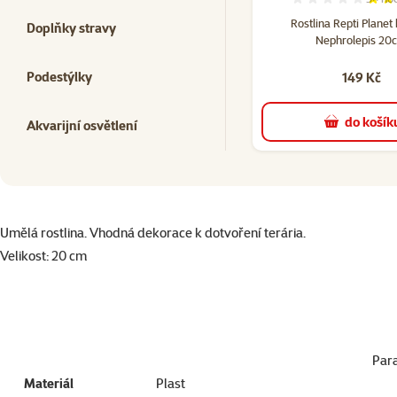
Hodno
Rostlina Repti Planet
Doplňky stravy
Nephrolepis 20
Podestýlky
149 Kč
do košík
Akvarijní osvětlení
superzoo.product.detail.content
Umělá rostlina. Vhodná dekorace k dotvoření terária.
Velikost: 20 cm
Par
Materiál
Plast