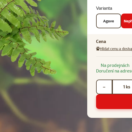
Zelená
Červená
Varianta
Agave
Neph
Cena
Hlídat cenu a dostu
Na prodejnách
Doručení na adres
Počet kusů *
ks
−