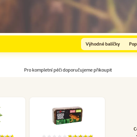
Výhodné balíčky
Pop
Pro kompletní péči doporučujeme přikoupit
C
dnocení
26×
hodnocení