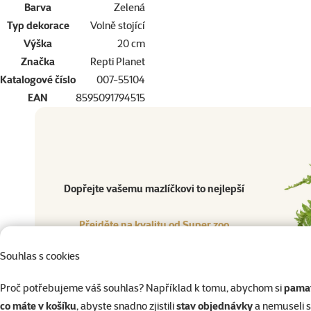
Barva
Zelená
Typ dekorace
Volně stojící
Výška
20 cm
Značka
Repti Planet
Katalogové číslo
007-55104
EAN
8595091794515
Dopřejte vašemu mazlíčkovi to nejlepší
Přejděte na kvalitu od Super zoo
Produkt
Dopřejte vašemu mazlíčkovi to nejlepší
Přejděte na kvalitu od Super zoo
Souhlas s cookies
Rostl
Proč potřebujeme váš souhlas? Například k tomu, abychom si
pamat
co máte v košíku
, abyste snadno zjistili
stav objednávky
a nemuseli 