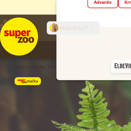
Advantix
Krm
Máte dotaz?
E-sh
Úvod
Teraristika
Pozadí a dekorace
Umělé terarijní rostliny
R
značka