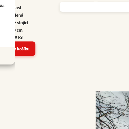
ou
.
Plast
Zelená
Volně stojící
20 cm
149 Kč
Do košíku