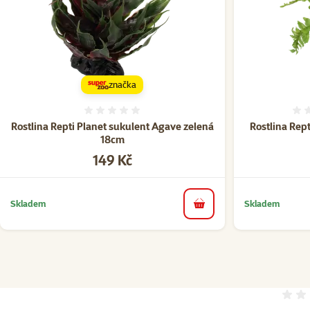
značka
Hodnocení 0%
Rostlina Repti Planet sukulent Agave zelená
Rostlina Rep
18cm
Cena
149 Kč
Skladem
Skladem
do košíku