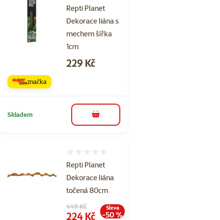
Repti Planet
Dekorace liána s
mechem šířka
1cm
Cena
229 Kč
značka
Skladem
do košíku
Hodnocení 0%
Repti Planet
Dekorace liána
točená 80cm
Původní cena
449 Kč
Sleva
Cena
224 Kč
-50 %