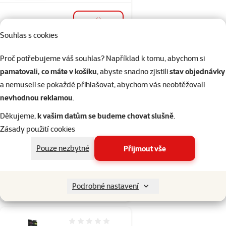
Skladem
do košíku
Souhlas s cookies
Proč potřebujeme váš souhlas? Například k tomu, abychom si
Hodnocení 0%
pamatovali, co máte v košíku
, abyste snadno zjistili
stav objednávky
Repti Planet
a nemuseli se pokaždé přihlašovat, abychom vás neobtěžovali
Dekorace T-REX
nevhodnou reklamou
.
lebka
13,3x8,5x9cm
Děkujeme,
k vašim datům se budeme chovat slušně
.
Cena
179 Kč
Zásady použití cookies
Pouze nezbytné
Přijmout vše
značka
Skladem
Podrobné nastavení
do košíku
Hodnocení 0%