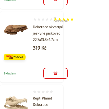
do košíku
1×
Hodnocení 100%, počet hodnocení: 1
hodnocení
Dekorace akvarijní
jeskyně pískovec
22,7x13,3x6,7cm
Cena
319 Kč
značka
Skladem
do košíku
Hodnocení 0%
Repti Planet
Dekorace