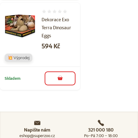
Hodnocení 0%
Dekorace Exo
Terra Dinosaur
Eggs
Cena
594 Kč
💥 Výprodej
Skladem
do košíku
Napište nám
321 000 180
eshop@superzoo.cz
Po–Pá 7:00 – 18:00