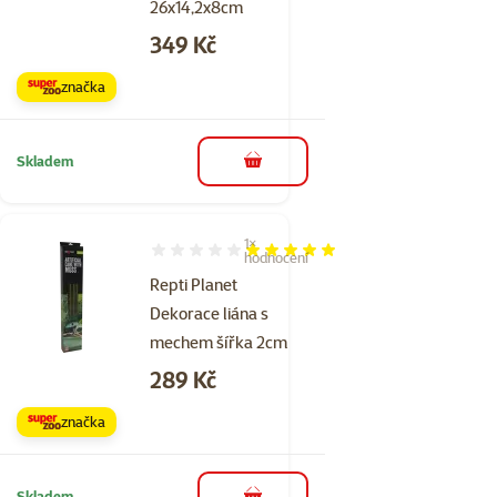
26x14,2x8cm
Cena
349 Kč
značka
Skladem
do košíku
1×
Hodnocení 100%, počet hodnocení: 1
hodnocení
Repti Planet
Dekorace liána s
mechem šířka 2cm
Cena
289 Kč
značka
Skladem