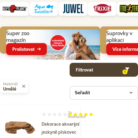
Aktuální akce
Super zoo
Suprovky v
magazín
aplikaci
Prolistovat
Více informa
Parametrický filtr
Vybrané filtry
Produkty v kategorii Pozadí a dekorace do terárií
Filtrovat
1
Materiál
Umělé
Seřadit
2×
Hodnocení 100%, počet hodnocení: 2
hodnocení
Dekorace akvarijní
jeskyně pískovec