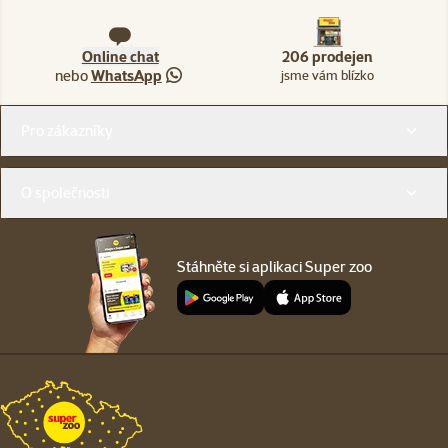
Online chat
206 prodejen
nebo
WhatsApp
jsme vám blízko
Menu v patičce
Pro zákazníky
O společnosti
Stáhněte si aplikaci Super zoo