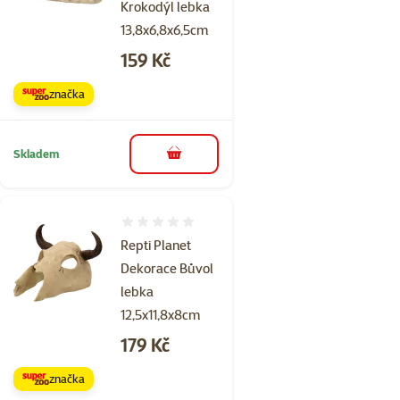
Krokodýl lebka
13,8x6,8x6,5cm
Cena
159 Kč
značka
Skladem
do košíku
Hodnocení 0%
Repti Planet
Dekorace Bůvol
lebka
12,5x11,8x8cm
Cena
179 Kč
značka